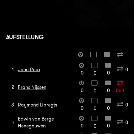
AUFSTELLUNG
1
John Roox
0
0
0
0
2
Frans Nijssen
0
0
U63
0
3
Raymond Libregts
0
0
0
0
Edwin van Berge
4
0
Henegouwen
0
0
0