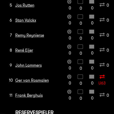
5
Jos Rutten
0
0
0
0
6
Stan Valckx
0
0
0
0
7
Remy Reynierse
0
0
0
0
8
René Eijer
0
0
0
0
9
John Lammers
0
0
0
0
10
Ger van Rosmalen
0
0
U63
0
11
Frank Berghuis
0
0
0
0
RESERVESPIELER