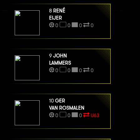
8
RENÉ
EIJER
0
0
0
0
9
JOHN
LAMMERS
0
0
0
0
10
GER
VAN ROSMALEN
0
0
0
U63