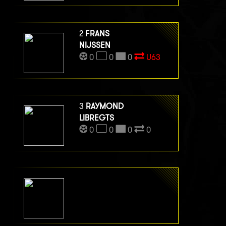
2
FRANS
NIJSSEN
0
0
0
U63
3
RAYMOND
LIBREGTS
0
0
0
0