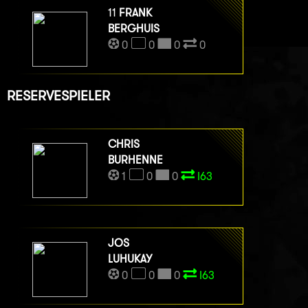
11
FRANK
BERGHUIS
0
0
0
0
RESERVESPIELER
CHRIS
BURHENNE
1
0
0
I63
JOS
LUHUKAY
0
0
0
I63