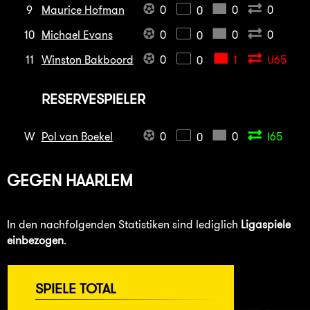
9
Maurice Hofman
0
0
0
0
10
Michael Evans
0
0
0
0
11
Winston Bakboord
0
1
U65
0
RESERVESPIELER
W
Pol van Boekel
0
0
I65
0
GEGEN
HAARLEM
In den nachfolgenden Statistiken sind lediglich
Ligaspiele
einbezogen
.
SPIELE TOTAL