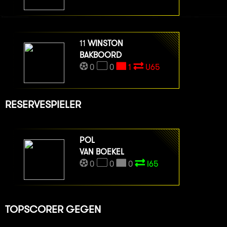
11
WINSTON
BAKBOORD
0
0
1
U65
RESERVESPIELER
POL
VAN BOEKEL
0
0
0
I65
TOPSCORER GEGEN