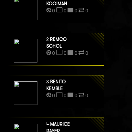
KOOIMAN
0
0
0
0
2
REMCO
SCHOL
0
0
0
0
3
BENITO
KEMBLE
0
0
0
0
4
MAURICE
RAYER