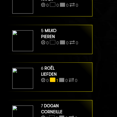
0
0
0
0
5
MILKO
PIEREN
0
0
0
0
6
ROËL
LIEFDEN
0
1
0
0
7
DOGAN
CORNEILLE