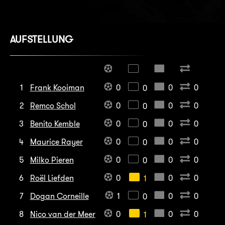
AUFSTELLUNG
1
Frank Kooiman
0
0
0
0
2
Remco Schol
0
0
0
0
3
Benito Kemble
0
0
0
0
4
Maurice Rayer
0
0
0
0
5
Milko Pieren
0
0
0
0
6
Roël Liefden
0
0
0
1
7
Dogan Corneille
1
0
0
0
8
Nico van der Meer
0
0
0
1