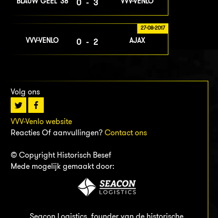
BLAUW GEEL '38
VVV-VENLO
0-3
27-08-2017
VVV-VENLO
AJAX
0-2
Volg ons
VVV-Venlo website
Reacties Of aanvullingen?
Contact ons
© Copyright Historisch Besef
Mede mogelijk gemaakt door:
Seacon Logistics, founder van de historische