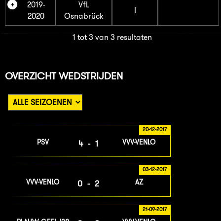
2019-
VfL
I
2020
Osnabrück
1 tot 3 van 3 resultaten
OVERZICHT WEDSTRIJDEN
20-12-2017
PSV
VVV-VENLO
4-1
03-12-2017
VVV-VENLO
AZ
0-2
21-09-2017