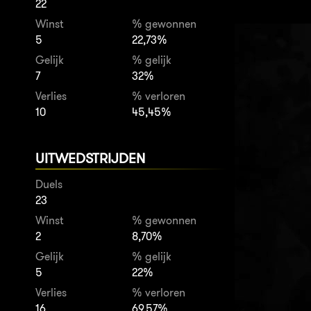
22
Winst
% gewonnen
5
22,73%
Gelijk
% gelijk
7
32%
Verlies
% verloren
10
45,45%
UITWEDSTRIJDEN
Duels
23
Winst
% gewonnen
2
8,70%
Gelijk
% gelijk
5
22%
Verlies
% verloren
16
69,57%