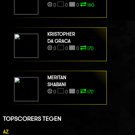
0
0
0
I60
KRISTOPHER
DA GRACA
0
0
0
I70
MERITAN
SHABANI
0
0
0
I70
TOPSCORERS TEGEN
AZ