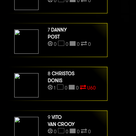
0
0
0
0
7
DANNY
POST
0
0
0
0
8
CHRISTOS
DONIS
1
0
0
U60
9
VITO
VAN CROOY
0
0
0
0