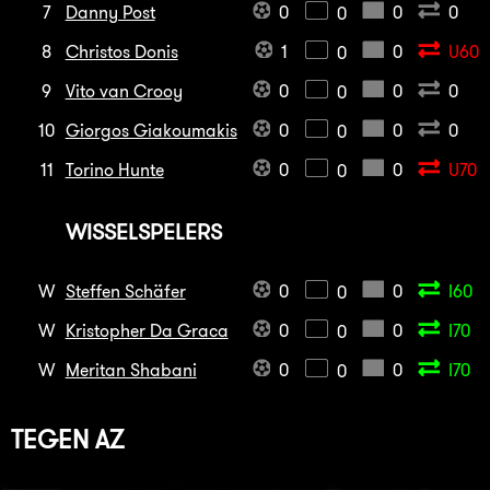
7
Danny Post
0
0
0
0
8
Christos Donis
1
0
U60
0
9
Vito van Crooy
0
0
0
0
10
Giorgos Giakoumakis
0
0
0
0
11
Torino Hunte
0
0
U70
0
WISSELSPELERS
W
Steffen Schäfer
0
0
I60
0
W
Kristopher Da Graca
0
0
I70
0
W
Meritan Shabani
0
0
I70
0
TEGEN
AZ