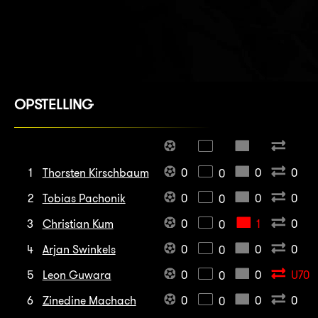
OPSTELLING
1
Thorsten Kirschbaum
0
0
0
0
2
Tobias Pachonik
0
0
0
0
3
Christian Kum
0
1
0
0
4
Arjan Swinkels
0
0
0
0
5
Leon Guwara
0
0
U70
0
6
Zinedine Machach
0
0
0
0