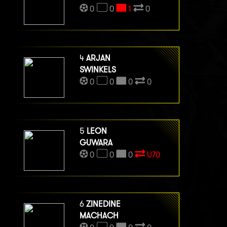
0
0
1
0
4
ARJAN
SWINKELS
0
0
0
0
5
LEON
GUWARA
0
0
0
U70
6
ZINEDINE
MACHACH