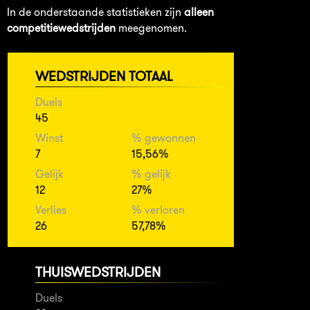
In de onderstaande statistieken zijn
alleen
competitiewedstrijden
meegenomen.
WEDSTRIJDEN TOTAAL
Duels
45
Winst
% gewonnen
7
15,56%
Gelijk
% gelijk
12
27%
Verlies
% verloren
26
57,78%
THUISWEDSTRIJDEN
Duels