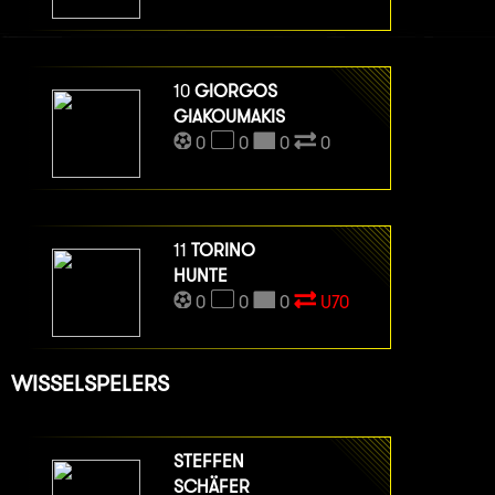
10
GIORGOS
GIAKOUMAKIS
0
0
0
0
11
TORINO
HUNTE
0
0
0
U70
WISSELSPELERS
STEFFEN
SCHÄFER