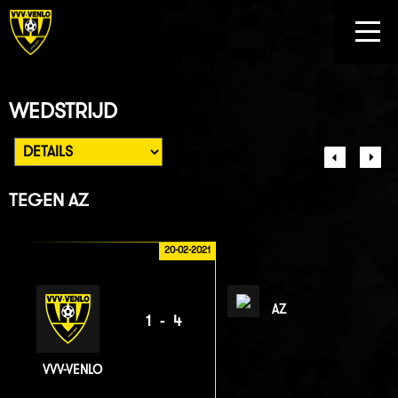
WEDSTRIJD
TEGEN
AZ
20-02-2021
AZ
1-4
VVV-VENLO