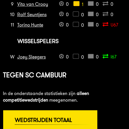
9
Vito van Crooy
0
0
0
1
10
Ralf Seuntjens
0
0
0
0
11
Torino Hunte
0
0
U67
0
WISSELSPELERS
W
Joey Sleegers
0
0
I67
0
TEGEN
SC CAMBUUR
In de onderstaande statistieken zijn
alleen
competitiewedstrijden
meegenomen.
WEDSTRIJDEN TOTAAL