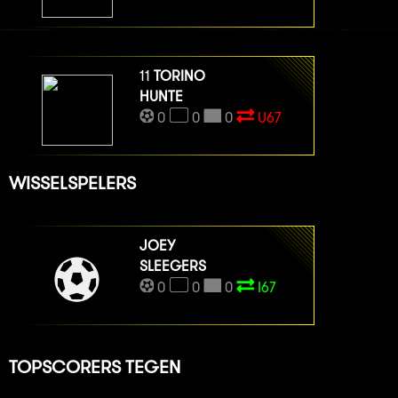
11
TORINO
HUNTE
0
0
0
U67
WISSELSPELERS
JOEY
SLEEGERS
0
0
0
I67
TOPSCORERS TEGEN