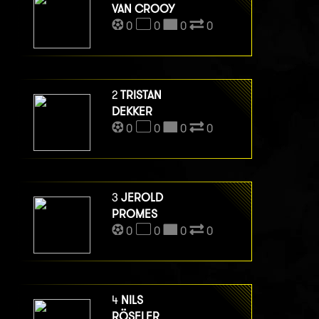
VAN CROOY
0
0
0
0
2
TRISTAN
DEKKER
0
0
0
0
3
JEROLD
PROMES
0
0
0
0
4
NILS
RÖSELER