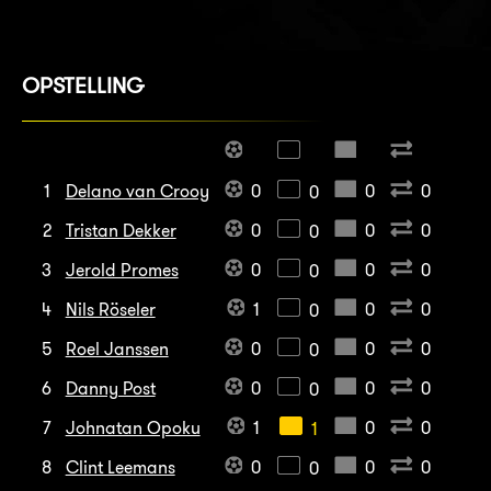
OPSTELLING
1
Delano van Crooy
0
0
0
0
2
Tristan Dekker
0
0
0
0
3
Jerold Promes
0
0
0
0
4
Nils Röseler
1
0
0
0
5
Roel Janssen
0
0
0
0
6
Danny Post
0
0
0
0
7
Johnatan Opoku
1
0
0
1
8
Clint Leemans
0
0
0
0