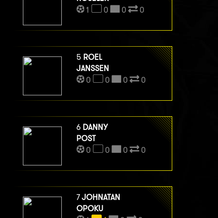
1
0
0
0
5
ROEL
JANSSEN
0
0
0
0
6
DANNY
POST
0
0
0
0
7
JOHNATAN
OPOKU