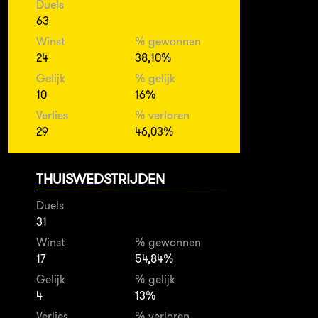
Duels
63
Winst
% gewonnen
24
38,10%
Gelijk
% gelijk
10
16%
Verlies
% verloren
29
46,03%
THUISWEDSTRIJDEN
Duels
31
Winst
% gewonnen
17
54,84%
Gelijk
% gelijk
4
13%
Verlies
% verloren