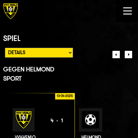
SPIEL
GEGEN
HELMOND
SPORT
13-04-2025
4-1
VVV-VENLO
HELMOND