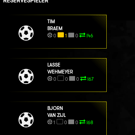
RESERVESPIELER
TIM
BRAEM
0
1
0
I46
LASSE
WEHMEYER
0
0
0
I67
BJORN
VAN ZIJL
1
0
0
I68