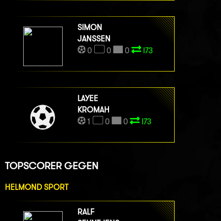
SIMON
JANSSEN
0
0
0
I73
LAYEE
KROMAH
1
0
0
I73
TOPSCORER GEGEN
HELMOND SPORT
RALF