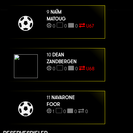
9
NAÏM
MATOUG
0
0
0
U67
10
DEAN
ZANDBERGEN
0
0
0
U68
11
NAVARONE
FOOR
1
0
0
0