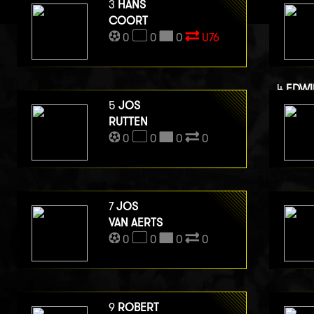
3
HANS
COORT
0
0
0
U76
4
EDWI
VAN B
5
JOS
RUTTEN
0
0
0
0
0
7
JOS
VAN AERTS
0
0
0
0
9
ROBERT