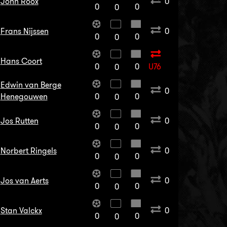
John Roox
0
0
0
0
Frans Nijssen
0
0
0
0
Hans Coort
0
0
U76
0
Edwin van Berge
0
Henegouwen
0
0
0
Jos Rutten
0
0
0
0
Norbert Ringels
0
0
0
0
Jos van Aerts
0
0
0
0
Stan Valckx
0
0
0
0