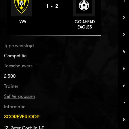
1
1-2
2
VVV
GO AHEAD
EAGLES
3
Type wedstrijd
4
Competitie
Toeschouwers
5
2.500
6
Trainer
Sef Vergoossen
7
Informatie
SCOREVERLOOP
8
12. Peter Corbijn 1-0