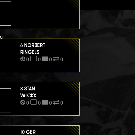
N
ERGE HENEGOUWEN
6
NORBERT
0
0
RINGELS
0
0
0
0
0
8
STAN
VALCKX
0
0
0
0
10
GER