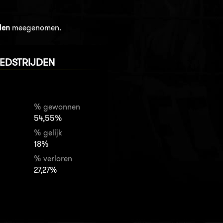
den
meegenomen.
EDSTRIJDEN
% gewonnen
54,55%
% gelijk
18%
% verloren
27,27%