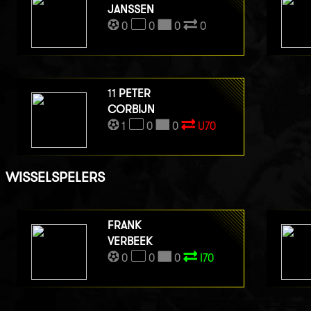
JANSSEN
0
0
0
0
11
PETER
CORBIJN
1
0
0
U70
WISSELSPELERS
FRANK
VERBEEK
0
0
0
I70