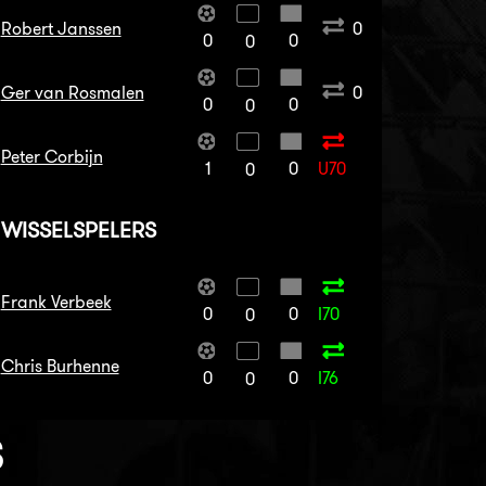
Robert Janssen
0
0
0
0
Ger van Rosmalen
0
0
0
0
Peter Corbijn
1
0
U70
0
WISSELSPELERS
Frank Verbeek
0
0
I70
0
Chris Burhenne
0
0
I76
0
S