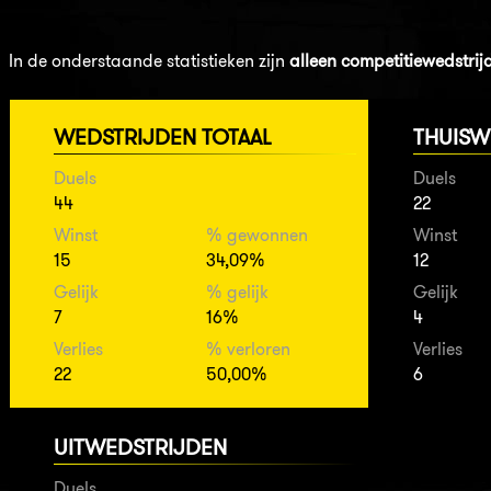
In de onderstaande statistieken zijn
alleen competitiewedstrij
WEDSTRIJDEN TOTAAL
THUISW
Duels
Duels
44
22
Winst
% gewonnen
Winst
15
34,09%
12
Gelijk
% gelijk
Gelijk
7
16%
4
Verlies
% verloren
Verlies
22
50,00%
6
UITWEDSTRIJDEN
Duels