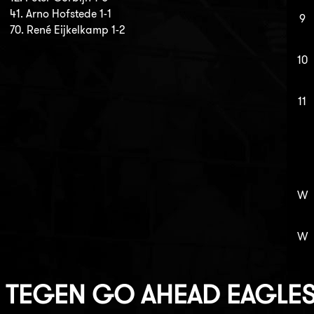
41. Arno Hofstede 1-1
9
70. René Eijkelkamp 1-2
10
11
W
W
TEGEN
GO AHEAD EAGLE