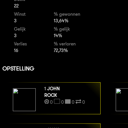
22
Winst
% gewonnen
3
13,64%
Gelijk
% gelijk
3
14%
Verlies
% verloren
16
72,73%
OPSTELLING
1
JOHN
ROOX
0
0
0
0