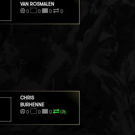
VAN ROSMALEN
0
0
0
0
CHRIS
BURHENNE
0
0
0
I76