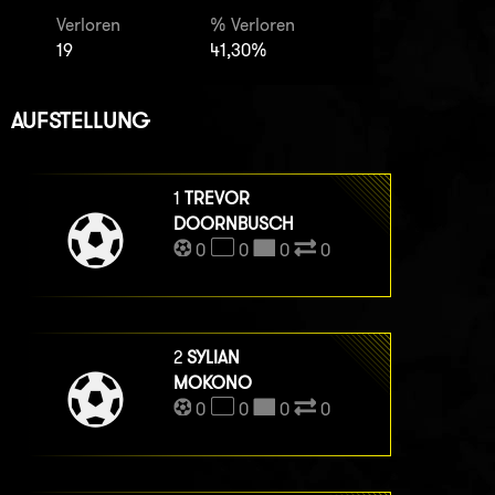
Verloren
% Verloren
19
41,30%
AUFSTELLUNG
1
TREVOR
DOORNBUSCH
0
0
0
0
2
SYLIAN
MOKONO
0
0
0
0