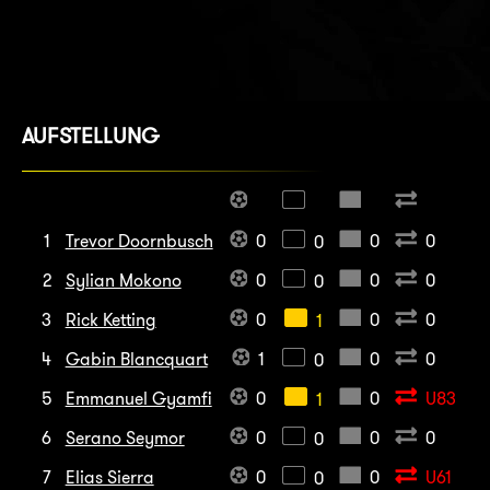
AUFSTELLUNG
1
Trevor Doornbusch
0
0
0
0
2
Sylian Mokono
0
0
0
0
3
Rick Ketting
0
0
0
1
4
Gabin Blancquart
1
0
0
0
5
Emmanuel Gyamfi
0
0
U83
1
6
Serano Seymor
0
0
0
0
7
Elias Sierra
0
0
U61
0