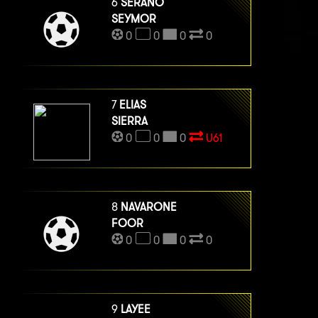
6
SERANO
SEYMOR
0
0
0
0
7
ELIAS
SIERRA
0
0
0
U61
8
NAVARONE
FOOR
0
0
0
0
9
LAYEE