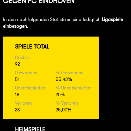
GEGEN
FC EINDHOVEN
In den nachfolgenden Statistiken sind lediglich
Ligaspiele
einbezogen
.
SPIELE TOTAL
Duelle
92
Gewonnen
% Gewonnen
51
55,43%
Unentschieden
% Unentschieden
18
20%
Verloren
% Verloren
23
25,00%
HEIMSPIELE