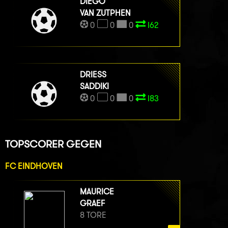
DIEGO
VAN ZUTPHEN
0
0
0
I62
DRIESS
SADDIKI
0
0
0
I83
TOPSCORER GEGEN
FC EINDHOVEN
MAURICE
GRAEF
8 TORE