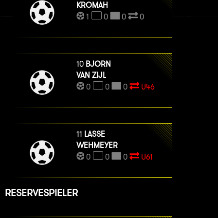
KROMAH
1
0
0
0
10
BJORN
VAN ZIJL
0
0
0
U46
11
LASSE
WEHMEYER
0
0
0
U61
RESERVESPIELER