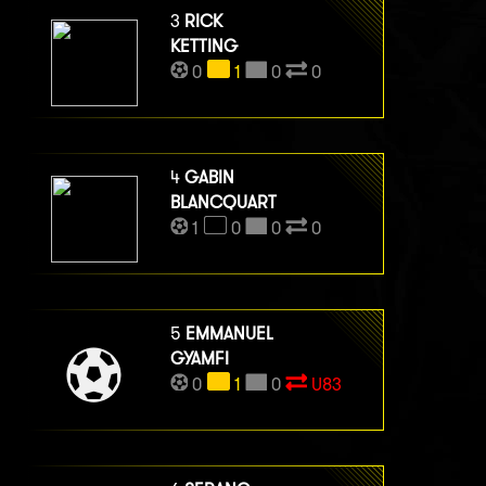
3
RICK
KETTING
0
1
0
0
4
GABIN
BLANCQUART
1
0
0
0
5
EMMANUEL
GYAMFI
0
1
0
U83