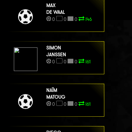
MAX
DE WAAL
0
0
0
I46
SIMON
JANSSEN
0
0
0
I61
NAÏM
MATOUG
0
0
0
I61