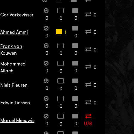
Cor Varkevisser
0
0
0
0
Ahmed Ammi
0
1
0
0
Frank van
0
Kouwen
0
0
0
Mohammed
0
Allach
0
0
0
Niels Fleuren
0
0
0
0
Edwin Linssen
0
0
0
0
Marcel Meeuwis
0
0
U78
0