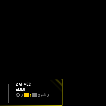
2
AHMED
AMMI
0
1
0
0