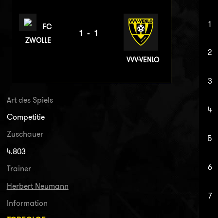
1
FC
1-1
ZWOLLE
2
VVV-VENLO
3
Art des Spiels
4
Competitie
Zuschauer
5
4.803
6
Trainer
Herbert Neumann
7
Information