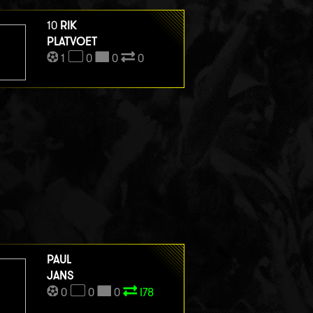
10
RIK
PLATVOET
1
0
0
0
PAUL
JANS
0
0
0
I78