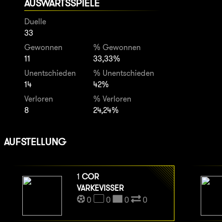
AUSWÄRTSSPIELE
Duelle
33
Gewonnen
% Gewonnen
11
33,33%
Unentschieden
% Unentschieden
14
42%
Verloren
% Verloren
8
24,24%
AUFSTELLUNG
1
COR
VARKEVISSER
0
0
0
0