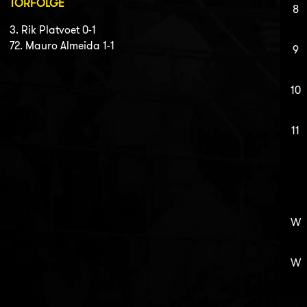
TORFOLGE
8
3. Rik Platvoet 0-1
72. Mauro Almeida 1-1
9
10
11
W
W