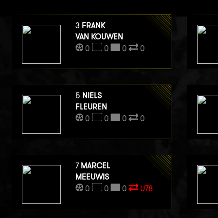
3
FRANK
VAN KOUWEN
0
0
0
0
5
NIELS
FLEUREN
0
0
0
0
7
MARCEL
MEEUWIS
0
0
0
U78