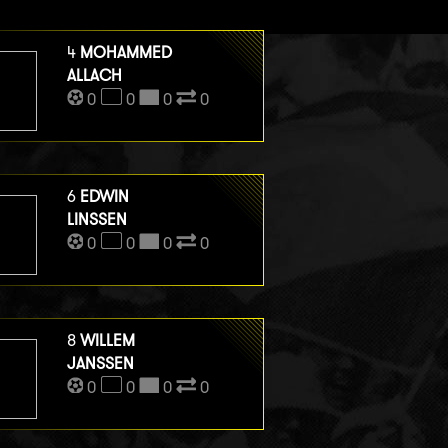
4
MOHAMMED
ALLACH
0
0
0
0
6
EDWIN
LINSSEN
0
0
0
0
8
WILLEM
JANSSEN
0
0
0
0