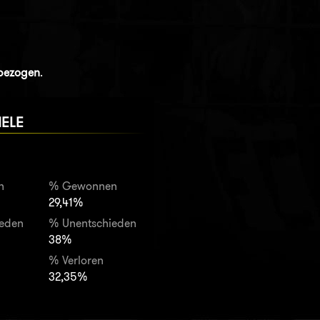
nbezogen
.
IELE
n
% Gewonnen
29,41%
ieden
% Unentschieden
38%
% Verloren
32,35%