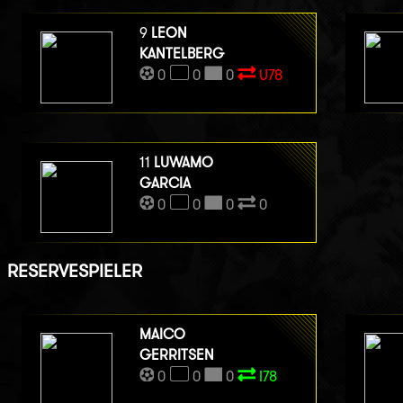
9
LEON
KANTELBERG
0
0
0
U78
11
LUWAMO
GARCIA
0
0
0
0
RESERVESPIELER
MAICO
GERRITSEN
0
0
0
I78