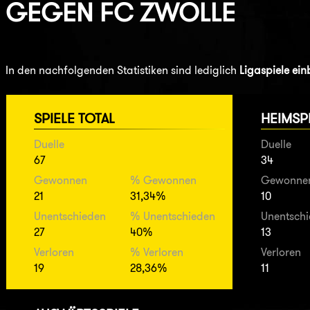
GEGEN
FC ZWOLLE
In den nachfolgenden Statistiken sind lediglich
Ligaspiele ei
SPIELE TOTAL
HEIMSP
Duelle
Duelle
67
34
Gewonnen
% Gewonnen
Gewonne
21
31,34%
10
Unentschieden
% Unentschieden
Unentsch
27
40%
13
Verloren
% Verloren
Verloren
19
28,36%
11