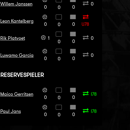
Willem Janssen
0
0
0
0
Leon Kantelberg
0
0
U78
0
Rik Platvoet
1
0
0
0
Luwamo Garcia
0
0
0
0
RESERVESPIELER
Maico Gerritsen
I78
0
0
0
Paul Jans
I78
0
0
0