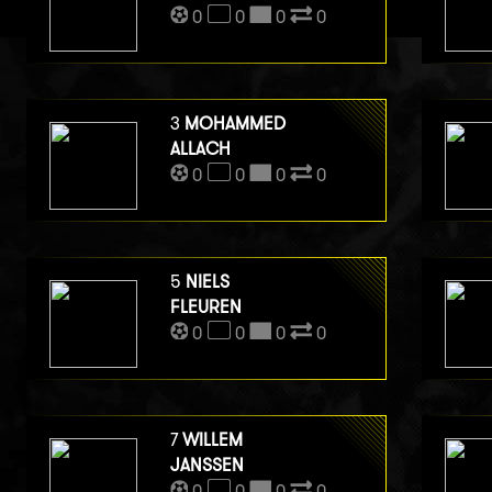
0
0
0
0
3
MOHAMMED
ALLACH
0
0
0
0
5
NIELS
FLEUREN
0
0
0
0
7
WILLEM
JANSSEN
0
0
0
0