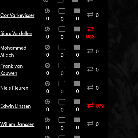
Cor Varkevisser
0
0
0
0
Sjors Verdellen
0
0
U68
0
Mohammed
0
Allach
0
0
0
Frank van
0
Kouwen
0
0
0
Niels Fleuren
0
0
0
0
Edwin Linssen
U79
0
0
0
Willem Janssen
0
0
0
0