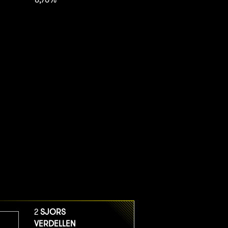
2
SJORS
VERDELLEN