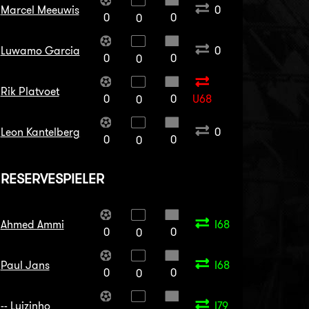
Marcel Meeuwis
0
0
0
0
Luwamo Garcia
0
0
0
0
Rik Platvoet
0
0
U68
0
Leon Kantelberg
0
0
0
0
RESERVESPIELER
Ahmed Ammi
I68
0
0
0
Paul Jans
I68
0
0
0
-- Luizinho
I79