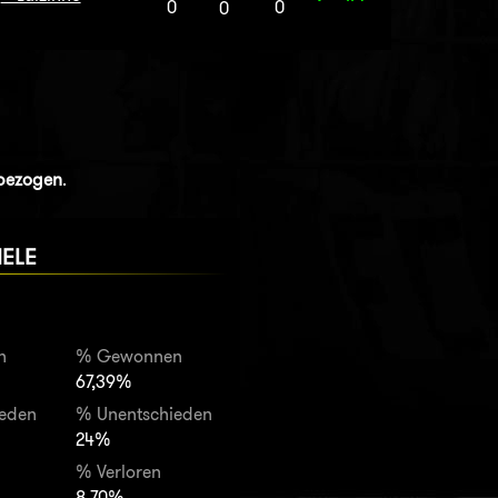
0
0
0
nbezogen
.
IELE
n
% Gewonnen
67,39%
ieden
% Unentschieden
24%
% Verloren
8,70%