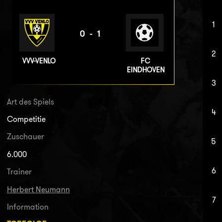
1
0-1
2
VVV-VENLO
FC
EINDHOVEN
3
Art des Spiels
4
Competitie
Zuschauer
5
6.000
6
Trainer
Herbert Neumann
7
Information