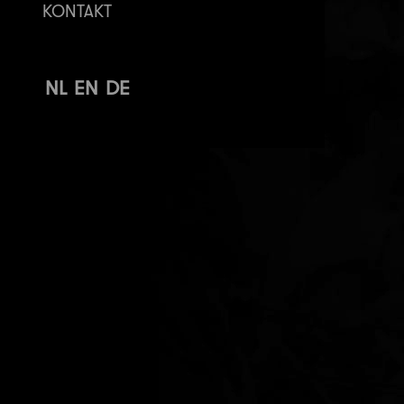
KONTAKT
NL
EN
DE