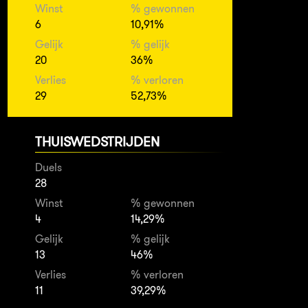
Winst
% gewonnen
6
10,91%
Gelijk
% gelijk
20
36%
Verlies
% verloren
29
52,73%
THUISWEDSTRIJDEN
Duels
28
Winst
% gewonnen
4
14,29%
Gelijk
% gelijk
13
46%
Verlies
% verloren
11
39,29%