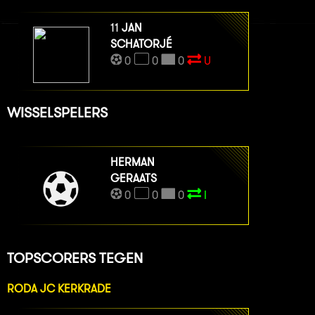
11
JAN
SCHATORJÉ
0
0
0
U
WISSELSPELERS
HERMAN
GERAATS
0
0
0
I
TOPSCORERS TEGEN
RODA JC KERKRADE