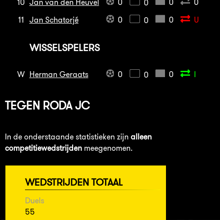
10
Jan van den Heuvel
0
0
0
0
11
Jan Schatorjé
0
0
U
0
WISSELSPELERS
W
Herman Geraats
0
0
I
0
TEGEN
RODA JC
In de onderstaande statistieken zijn
alleen
competitiewedstrijden
meegenomen.
WEDSTRIJDEN TOTAAL
Duels
55