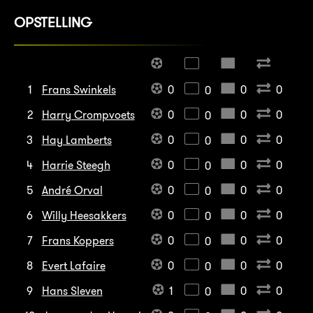
OPSTELLING
1
Frans Swinkels
0
0
0
0
2
Harry Crompvoets
0
0
0
0
3
Hay Lamberts
0
0
0
0
4
Harrie Steegh
0
0
0
0
5
André Orval
0
0
0
0
6
Willy Heesakkers
0
0
0
0
7
Frans Koppers
0
0
0
0
8
Evert Lafaire
0
0
0
0
9
Hans Sleven
1
0
0
0