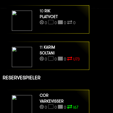
10
RIK
PLATVOET
0
0
0
0
11
KARIM
SOLTANI
0
0
0
U73
RESERVESPIELER
COR
VARKEVISSER
0
0
0
I67