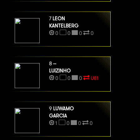
7
LEON
KANTELBERG
0
0
0
0
8
--
LUIZINHO
0
0
0
U81
9
LUWAMO
GARCIA
1
0
0
0