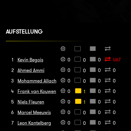
AUFSTELLUNG
1
Kevin Begois
0
0
U67
0
2
Ahmed Ammi
0
0
0
0
3
Mohammed Allach
0
0
0
0
4
Frank van Kouwen
0
0
0
1
5
Niels Fleuren
0
0
0
1
6
Marcel Meeuwis
0
0
0
0
7
Leon Kantelberg
0
0
0
0