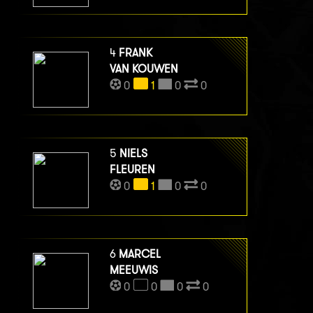
4
FRANK
VAN KOUWEN
0
1
0
0
5
NIELS
FLEUREN
0
1
0
0
6
MARCEL
MEEUWIS
0
0
0
0