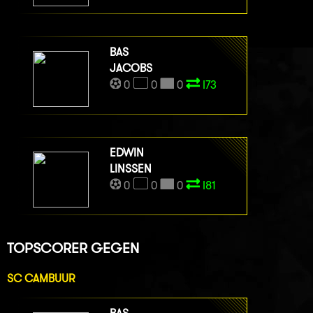
BAS
JACOBS
0
0
0
I73
EDWIN
LINSSEN
0
0
0
I81
TOPSCORER GEGEN
SC CAMBUUR