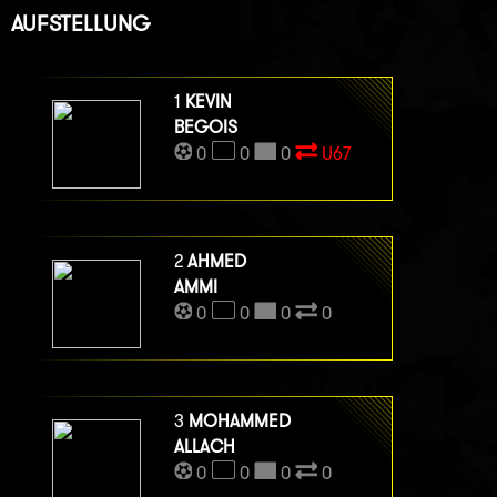
AUFSTELLUNG
1
KEVIN
BEGOIS
0
0
0
U67
2
AHMED
AMMI
0
0
0
0
3
MOHAMMED
ALLACH
0
0
0
0