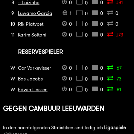
8
-- Luizinho
0
0
U81
0
9
Luwamo Garcia
1
0
0
0
10
Rik Platvoet
0
0
0
0
11
Karim Soltani
0
0
U73
0
RESERVESPIELER
W
Cor Varkevisser
0
0
I67
0
W
Bas Jacobs
0
0
I73
0
W
Edwin Linssen
0
0
I81
0
GEGEN
CAMBUUR LEEUWARDEN
In den nachfolgenden Statistiken sind lediglich
Ligaspiele