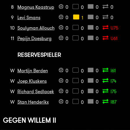
8
Magnus Kaastrup
0
0
0
0
9
Levi Smans
0
0
0
1
10
Soulyman Allouch
0
0
U75
0
11
Pepijn Doesburg
0
0
U61
0
RESERVESPIELER
W
Martijn Berden
0
0
I61
0
W
Joep Kluskens
0
0
I74
0
W
Richard Sedlacek
0
0
I75
0
W
Stan Henderikx
0
0
I87
0
GEGEN
WILLEM II