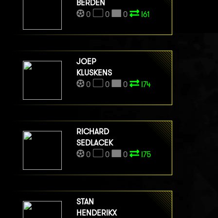
BERDEN
0
0
0
I61
JOEP
KLUSKENS
0
0
0
I74
RICHARD
SEDLACEK
0
0
0
I75
STAN
HENDERIKX