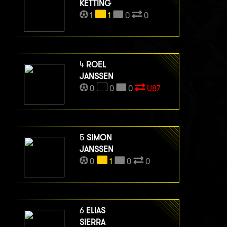
KETTING
1
1
0
0
4
ROEL
JANSSEN
0
0
0
U87
5
SIMON
JANSSEN
0
1
0
0
6
ELIAS
SIERRA