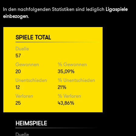
In den nachfolgenden Statistiken sind lediglich
Ligaspiele
einbezogen
.
SPIELE TOTAL
Duelle
57
Gewonnen
% Gewonnen
20
35,09%
Unentschieden
% Unentschieden
12
21%
Verloren
% Verloren
25
43,86%
HEIMSPIELE
Duelle