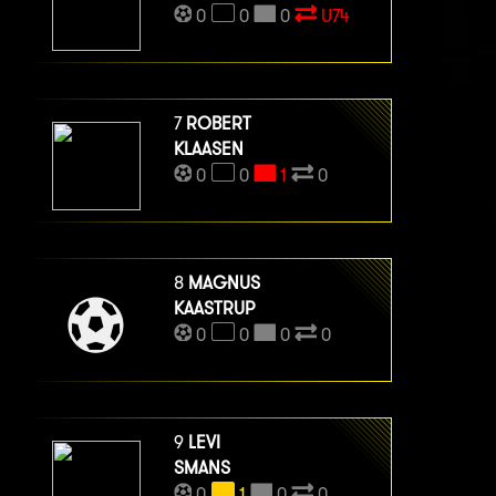
0
0
0
U74
7
ROBERT
KLAASEN
0
0
1
0
8
MAGNUS
KAASTRUP
0
0
0
0
9
LEVI
SMANS
0
1
0
0