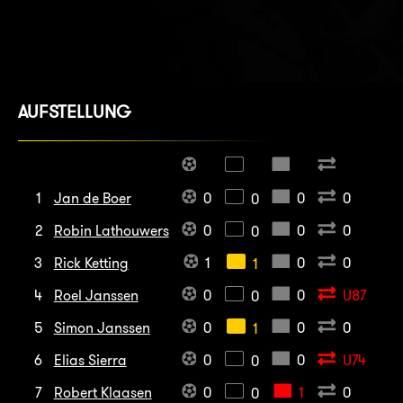
AUFSTELLUNG
1
Jan de Boer
0
0
0
0
2
Robin Lathouwers
0
0
0
0
3
Rick Ketting
1
0
0
1
4
Roel Janssen
0
0
U87
0
5
Simon Janssen
0
0
0
1
6
Elias Sierra
0
0
U74
0
7
Robert Klaasen
0
1
0
0