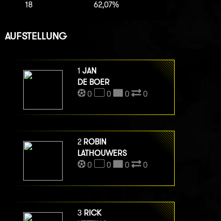
18
62,07%
AUFSTELLUNG
1
JAN
DE BOER
0
0
0
0
2
ROBIN
LATHOUWERS
0
0
0
0
3
RICK