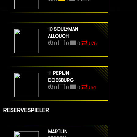
10
SOULYMAN
ALLOUCH
0
0
0
U75
11
PEPIJN
DOESBURG
0
0
0
U61
RESERVESPIELER
MARTIJN