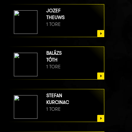
JOZEF
THEUWS
1 TORE
BALÁZS
TÓTH
1 TORE
STEFAN
KURCINAC
1 TORE