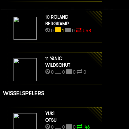
10
ROLAND
BERGKAMP
0
1
0
U58
11
YANIC
WILDSCHUT
0
0
0
0
WISSELSPELERS
YUKI
OTSU
0
0
0
I46