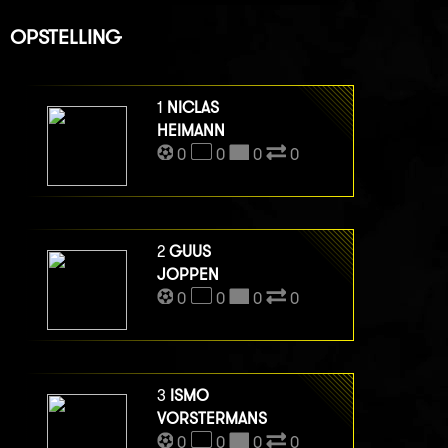
OPSTELLING
1
NICLAS
HEIMANN
0
0
0
0
2
GUUS
JOPPEN
0
0
0
0
3
ISMO
VORSTERMANS
0
0
0
0