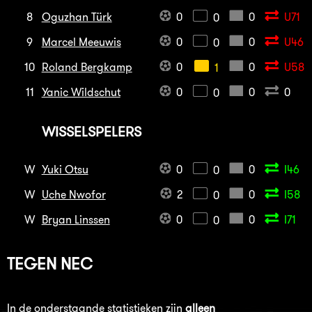
8
Oguzhan Türk
0
0
U71
0
9
Marcel Meeuwis
0
0
U46
0
10
Roland Bergkamp
0
0
U58
1
11
Yanic Wildschut
0
0
0
0
WISSELSPELERS
W
Yuki Otsu
0
0
I46
0
W
Uche Nwofor
2
0
I58
0
W
Bryan Linssen
0
0
I71
0
TEGEN
NEC
In de onderstaande statistieken zijn
alleen