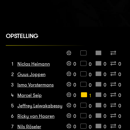
OPSTELLING
1
Niclas Heimann
0
0
0
0
2
Guus Joppen
0
0
0
0
3
Ismo Vorstermans
0
0
0
0
4
Marcel Seip
0
0
0
1
5
Jeffrey Leiwakabessy
0
0
0
0
6
Ricky van Haaren
0
0
0
0
7
Nils Röseler
0
0
0
0