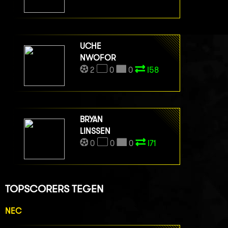
UCHE
NWOFOR
2
0
0
I58
BRYAN
LINSSEN
0
0
0
I71
TOPSCORERS TEGEN
NEC