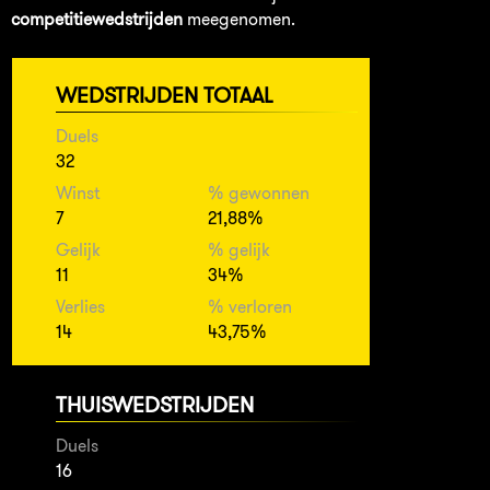
competitiewedstrijden
meegenomen.
WEDSTRIJDEN TOTAAL
Duels
32
Winst
% gewonnen
7
21,88%
Gelijk
% gelijk
11
34%
Verlies
% verloren
14
43,75%
THUISWEDSTRIJDEN
Duels
16