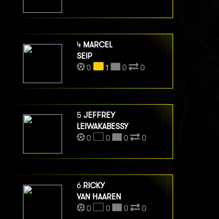
4
MARCEL
SEIP
0
1
0
0
5
JEFFREY
LEIWAKABESSY
0
0
0
0
6
RICKY
VAN HAAREN
0
0
0
0