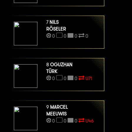
7
NILS
RÖSELER
0
0
0
0
8
OGUZHAN
TÜRK
0
0
0
U71
9
MARCEL
MEEUWIS
0
0
0
U46