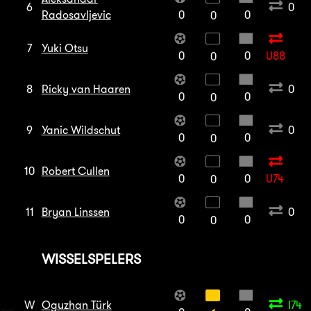
6
0
Radosavljevic
0
0
0
7
Yuki Otsu
0
0
U88
0
8
Ricky van Haaren
0
0
0
0
9
Yanic Wildschut
0
0
0
0
10
Robert Cullen
0
0
U74
0
11
Bryan Linssen
0
0
0
0
WISSELSPELERS
W
Oguzhan Türk
I74