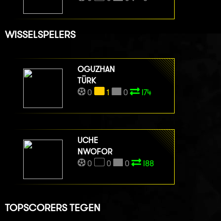
WISSELSPELERS
OGUZHAN
TÜRK
0
1
0
I74
UCHE
NWOFOR
0
0
0
I88
TOPSCORERS TEGEN