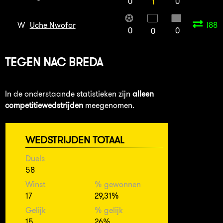
0
0
1
W
Uche Nwofor
I88
0
0
0
TEGEN
NAC BREDA
In de onderstaande statistieken zijn
alleen
competitiewedstrijden
meegenomen.
WEDSTRIJDEN TOTAAL
Duels
58
Winst
% gewonnen
17
29,31%
Gelijk
% gelijk
15
26%