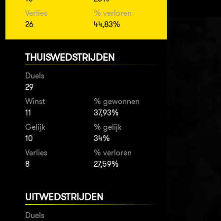
Verlies
% verloren
26
44,83%
THUISWEDSTRIJDEN
Duels
29
Winst
% gewonnen
11
37,93%
Gelijk
% gelijk
10
34%
Verlies
% verloren
8
27,59%
UITWEDSTRIJDEN
Duels