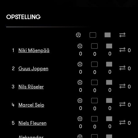
OPSTELLING
1
Niki Mäenpää
0
0
0
0
2
Guus Joppen
0
0
0
0
3
Nils Röseler
0
0
0
0
4
Marcel Seip
0
0
0
0
5
Niels Fleuren
0
0
0
0
Aleksandar