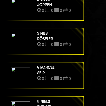
JOPPEN
0
0
0
0
3
NILS
RÖSELER
0
0
0
0
4
MARCEL
SEIP
0
0
0
0
5
NIELS