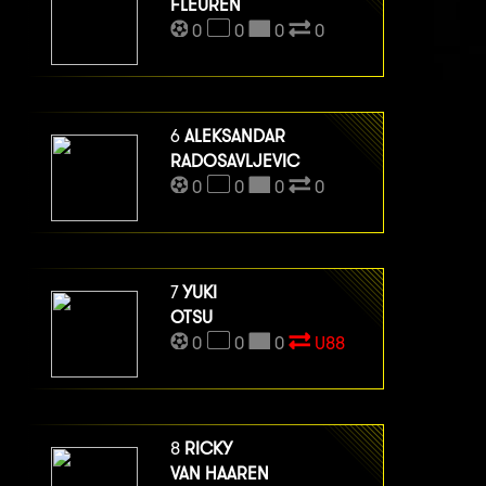
FLEUREN
0
0
0
0
6
ALEKSANDAR
RADOSAVLJEVIC
0
0
0
0
7
YUKI
OTSU
0
0
0
U88
8
RICKY
VAN HAAREN