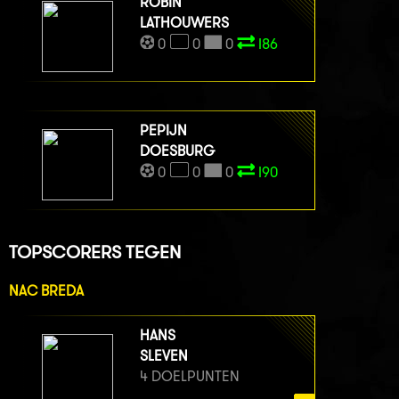
ROBIN
LATHOUWERS
0
0
0
I86
PEPIJN
DOESBURG
0
0
0
I90
TOPSCORERS TEGEN
NAC BREDA
HANS
SLEVEN
4 DOELPUNTEN