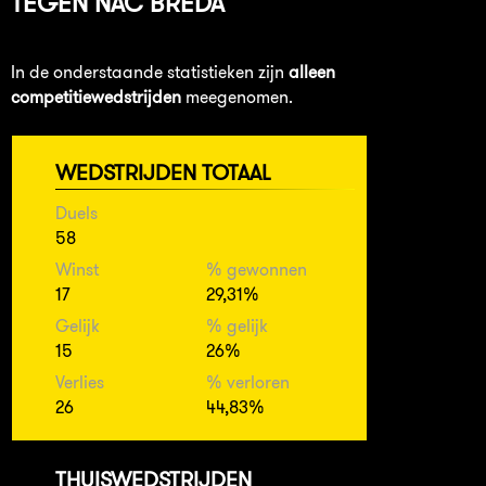
TEGEN
NAC BREDA
In de onderstaande statistieken zijn
alleen
competitiewedstrijden
meegenomen.
WEDSTRIJDEN TOTAAL
Duels
58
Winst
% gewonnen
17
29,31%
Gelijk
% gelijk
15
26%
Verlies
% verloren
26
44,83%
THUISWEDSTRIJDEN