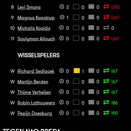
8
Levi Smans
2
0
U90
0
9
Magnus Kaastrup
1
0
U67
0
10
Michalis Kosidis
0
0
0
0
11
Soulyman Allouch
0
0
U67
0
WISSELSPELERS
W
Richard Sedlacek
0
0
I67
1
W
Martijn Berden
0
0
I67
0
W
Thijme Verheijen
0
0
I67
0
W
Robin Lathouwers
0
0
I86
0
W
Pepijn Doesburg
0
0
I90
0