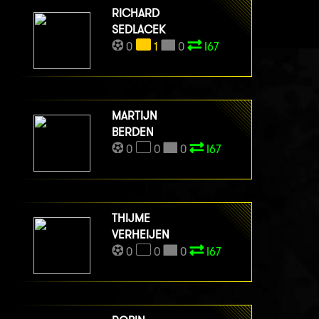
RICHARD
SEDLACEK
0
1
0
I67
MARTIJN
BERDEN
0
0
0
I67
THIJME
VERHEIJEN
0
0
0
I67