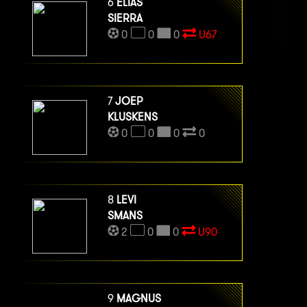
6
ELIAS
SIERRA
0
0
0
U67
7
JOEP
KLUSKENS
0
0
0
0
8
LEVI
SMANS
2
0
0
U90
9
MAGNUS