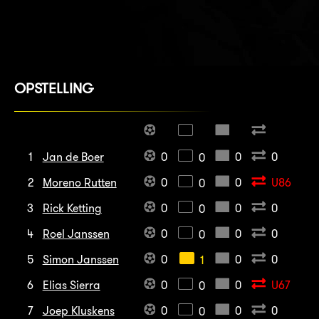
OPSTELLING
1
Jan de Boer
0
0
0
0
2
Moreno Rutten
0
0
U86
0
3
Rick Ketting
0
0
0
0
4
Roel Janssen
0
0
0
0
5
Simon Janssen
0
0
0
1
6
Elias Sierra
0
0
U67
0
7
Joep Kluskens
0
0
0
0