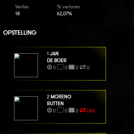
Verlies
% verloren
18
62,07%
OPSTELLING
1
JAN
DE BOER
0
0
0
0
2
MORENO
RUTTEN
0
0
0
U86