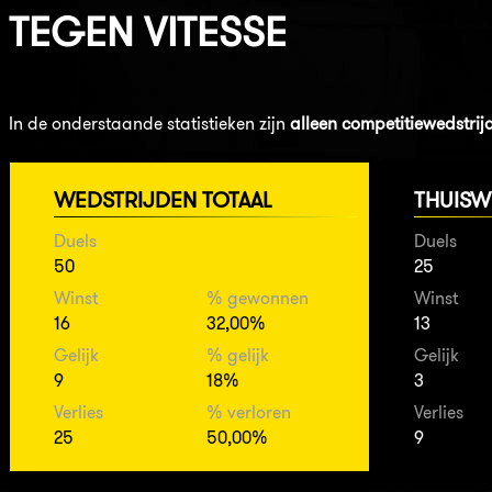
TEGEN
VITESSE
In de onderstaande statistieken zijn
alleen competitiewedstrij
WEDSTRIJDEN TOTAAL
THUISW
Duels
Duels
50
25
Winst
% gewonnen
Winst
16
32,00%
13
Gelijk
% gelijk
Gelijk
9
18%
3
Verlies
% verloren
Verlies
25
50,00%
9