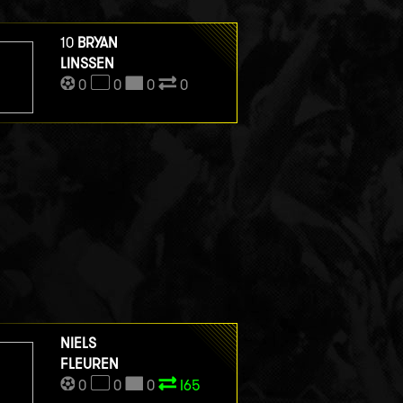
10
BRYAN
LINSSEN
0
0
0
0
NIELS
FLEUREN
0
0
0
I65