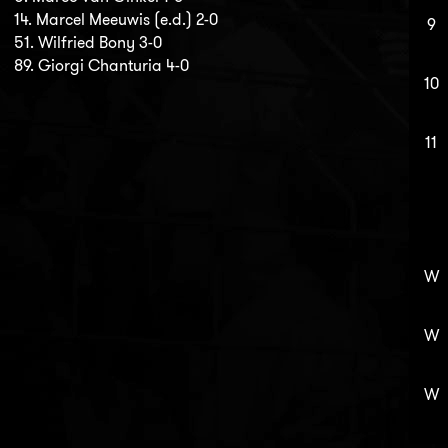
14. Marcel Meeuwis (e.d.) 2-0
9
51. Wilfried Bony 3-0
89. Giorgi Chanturia 4-0
10
11
W
W
W