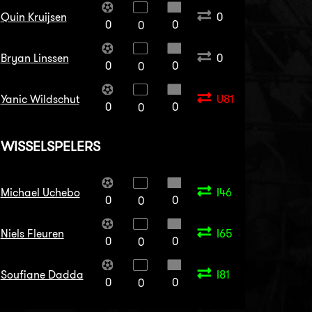
Quin Kruijsen
0
0
0
0
Bryan Linssen
0
0
0
0
Yanic Wildschut
U81
0
0
0
WISSELSPELERS
Michael Uchebo
I46
0
0
0
Niels Fleuren
I65
0
0
0
Soufiane Dadda
I81
0
0
0