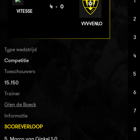
1
4-0
VITESSE
2
VVV-VENLO
3
Type wedstrijd
4
Competitie
Toeschouwers
5
15.150
6
Trainer
Glen de Boeck
7
Informatie
SCOREVERLOOP
8
5. Marco van Ginkel 1-0