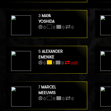
3
MAYA
YOSHIDA
0
0
0
0
5
ALEXANDER
EMENIKE
0
1
0
U65
7
MARCEL
MEEUWIS
0
0
0
0