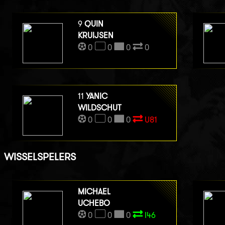
9
QUIN
KRUIJSEN
0
0
0
0
11
YANIC
WILDSCHUT
0
0
0
U81
WISSELSPELERS
MICHAEL
UCHEBO
0
0
0
I46