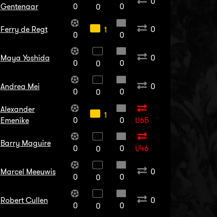
0
Gentenaar
0
0
0
Ferry de Regt
0
1
0
0
Maya Yoshida
0
0
0
0
Andrea Mei
0
0
0
0
Alexander
1
Emenike
0
0
U65
Barry Maguire
0
0
U46
0
Marcel Meeuwis
0
0
0
0
Robert Cullen
0
0
0
0