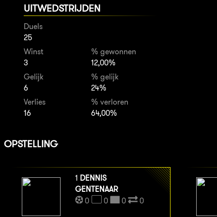
UITWEDSTRIJDEN
Duels
25
Winst
% gewonnen
3
12,00%
Gelijk
% gelijk
6
24%
Verlies
% verloren
16
64,00%
OPSTELLING
1
DENNIS
GENTENAAR
0
0
0
0