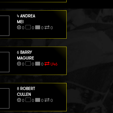
4
ANDREA
MEI
0
0
0
0
6
BARRY
MAGUIRE
0
0
0
U46
8
ROBERT
CULLEN
0
0
0
0