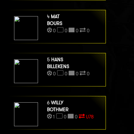
4
MAT
BOURS
0
0
0
0
5
HANS
BILLEKENS
0
0
0
0
6
WILLY
BOTHMER
1
0
0
U78