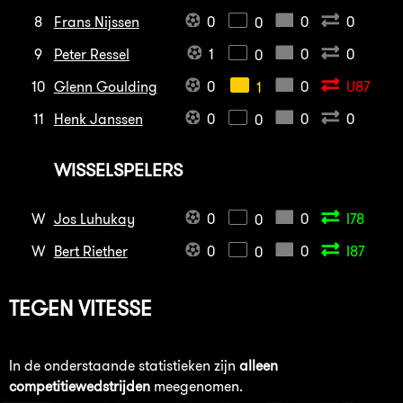
8
Frans Nijssen
0
0
0
0
9
Peter Ressel
1
0
0
0
10
Glenn Goulding
0
0
U87
1
11
Henk Janssen
0
0
0
0
WISSELSPELERS
W
Jos Luhukay
0
0
I78
0
W
Bert Riether
0
0
I87
0
TEGEN
VITESSE
In de onderstaande statistieken zijn
alleen
competitiewedstrijden
meegenomen.