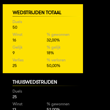
WEDSTRIJDEN TOTAAL
Duels
50
Winst
% gewonnen
16
32,00%
Gelijk
% gelijk
9
18%
Verlies
% verloren
25
50,00%
THUISWEDSTRIJDEN
Duels
25
Winst
% gewonnen
13
52,00%