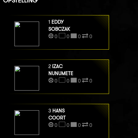
OPSTELLING
1
EDDY
SOBCZAK
0
0
0
0
2
IZAC
NUNUMETE
0
0
0
0
3
HANS
COORT
0
0
0
0