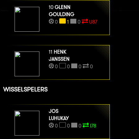
10
GLENN
GOULDING
0
1
0
U87
11
HENK
JANSSEN
0
0
0
0
WISSELSPELERS
JOS
LUHUKAY
0
0
0
I78