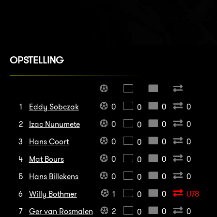
OPSTELLING
1
Eddy Sobczak
0
0
0
0
2
Izac Nunumete
0
0
0
0
3
Hans Coort
0
0
0
0
4
Mat Bours
0
0
0
0
5
Hans Billekens
0
0
0
0
6
Willy Bothmer
1
0
U78
0
7
Ger van Rosmalen
2
0
0
0