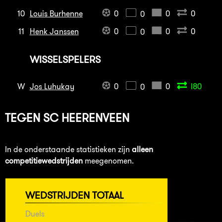
10
Louis Burhenne
0
0
0
0
11
Henk Janssen
0
0
0
0
WISSELSPELERS
W
Jos Luhukay
0
0
I80
0
TEGEN
SC HEERENVEEN
In de onderstaande statistieken zijn
alleen
competitiewedstrijden
meegenomen.
WEDSTRIJDEN TOTAAL
Duels