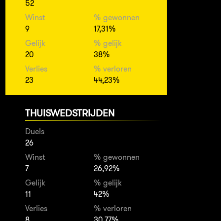
52
Winst
% gewonnen
9
17,31%
Gelijk
% gelijk
20
38%
Verlies
% verloren
23
44,23%
THUISWEDSTRIJDEN
Duels
26
Winst
% gewonnen
7
26,92%
Gelijk
% gelijk
11
42%
Verlies
% verloren
8
30,77%