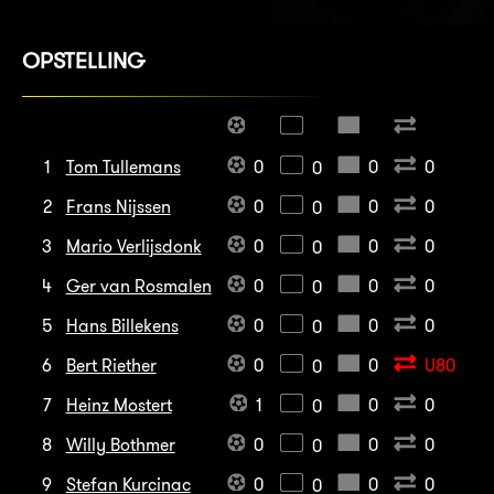
OPSTELLING
1
Tom Tullemans
0
0
0
0
2
Frans Nijssen
0
0
0
0
3
Mario Verlijsdonk
0
0
0
0
4
Ger van Rosmalen
0
0
0
0
5
Hans Billekens
0
0
0
0
6
Bert Riether
0
0
U80
0
7
Heinz Mostert
1
0
0
0
8
Willy Bothmer
0
0
0
0
9
Stefan Kurcinac
0
0
0
0