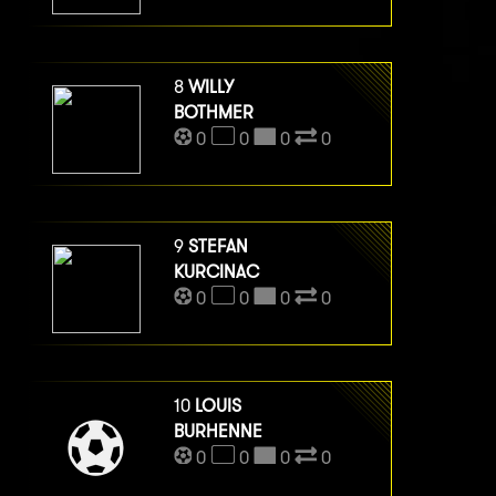
8
WILLY
BOTHMER
0
0
0
0
9
STEFAN
KURCINAC
0
0
0
0
10
LOUIS
BURHENNE
0
0
0
0