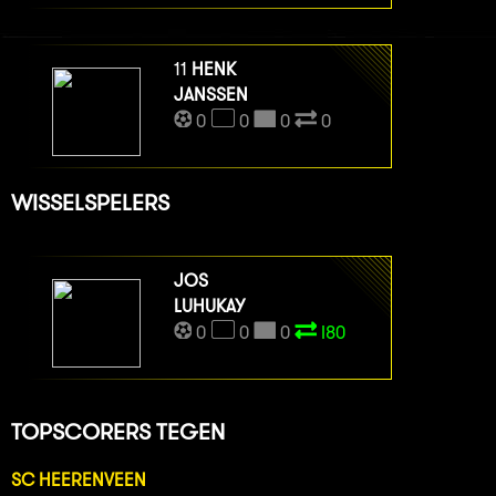
11
HENK
JANSSEN
0
0
0
0
WISSELSPELERS
JOS
LUHUKAY
0
0
0
I80
TOPSCORERS TEGEN
SC HEERENVEEN