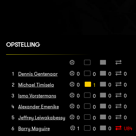
OPSTELLING
1
Dennis Gentenaar
0
0
0
0
2
Michael Timisela
0
0
0
1
3
Ismo Vorstermans
0
0
0
0
4
Alexander Emenike
0
0
0
0
5
Jeffrey Leiwakabessy
0
0
0
0
6
Barry Maguire
1
0
U84
0