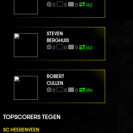
0
0
0
I62
STEVEN
BERGHUIS
0
0
0
I62
ROBERT
CULLEN
0
0
0
I84
TOPSCORERS TEGEN
SC HEERENVEEN