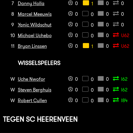
7
Danny Holla
0
0
0
1
8
Marcel Meeuwis
0
0
0
0
9
Yanic Wildschut
0
0
0
0
10
Michael Uchebo
0
0
U62
0
11
Bryan Linssen
0
0
U62
1
WISSELSPELERS
W
Uche Nwofor
0
0
I62
0
W
Steven Berghuis
0
0
I62
0
W
Robert Cullen
0
0
I84
0
TEGEN
SC HEERENVEEN