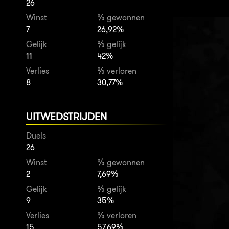
26
Winst
% gewonnen
7
26,92%
Gelijk
% gelijk
11
42%
Verlies
% verloren
8
30,77%
UITWEDSTRIJDEN
Duels
26
Winst
% gewonnen
2
7,69%
Gelijk
% gelijk
9
35%
Verlies
% verloren
15
57,69%