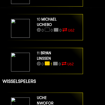
10
MICHAEL
UCHEBO
0
0
0
U62
11
BRYAN
LINSSEN
0
1
0
U62
WISSELSPELERS
UCHE
NWOFOR