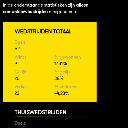
In de onderstaande statistieken zijn
alleen
competitiewedstrijden
meegenomen.
WEDSTRIJDEN TOTAAL
Duels
52
Winst
% gewonnen
9
17,31%
Gelijk
% gelijk
20
38%
Verlies
% verloren
23
44,23%
THUISWEDSTRIJDEN
Duels