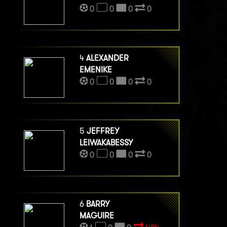
0
0
0
0
4
ALEXANDER
EMENIKE
0
0
0
0
5
JEFFREY
LEIWAKABESSY
0
0
0
0
6
BARRY
MAGUIRE