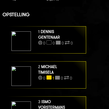
OPSTELLING
1
DENNIS
GENTENAAR
0
0
0
0
2
MICHAEL
TIMISELA
0
1
0
0
3
ISMO
VORSTERMANS