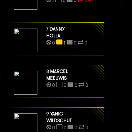
1
0
0
U84
7
DANNY
HOLLA
0
1
0
0
8
MARCEL
MEEUWIS
0
0
0
0
9
YANIC
WILDSCHUT
0
0
0
0