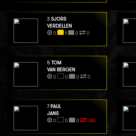
3
SJORS
VERDELLEN
0
1
0
0
5
TOM
VAN BERGEN
0
0
0
0
7
PAUL
JANS
0
0
0
U86