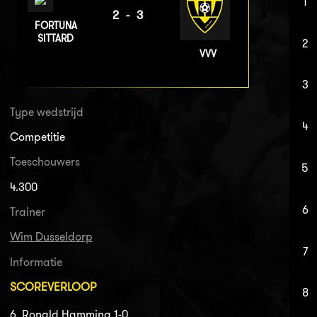
1
2-3
FORTUNA
SITTARD
2
VVV
3
Type wedstrijd
4
Competitie
Toeschouwers
5
4.300
6
Trainer
Wim Dusseldorp
7
Informatie
SCOREVERLOOP
8
6. Ronald Hamming 1-0