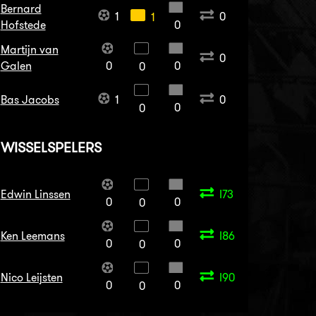
Bernard
1
0
1
Hofstede
0
Martijn van
0
Galen
0
0
0
Bas Jacobs
1
0
0
0
WISSELSPELERS
Edwin Linssen
I73
0
0
0
Ken Leemans
I86
0
0
0
Nico Leijsten
I90
0
0
0