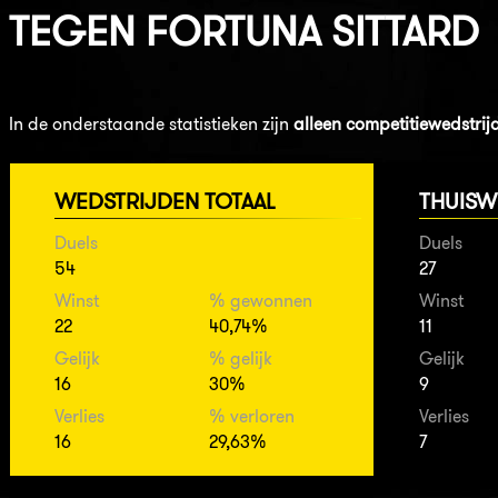
TEGEN
FORTUNA SITTARD
In de onderstaande statistieken zijn
alleen competitiewedstrij
WEDSTRIJDEN TOTAAL
THUISW
Duels
Duels
54
27
Winst
% gewonnen
Winst
22
40,74%
11
Gelijk
% gelijk
Gelijk
16
30%
9
Verlies
% verloren
Verlies
16
29,63%
7