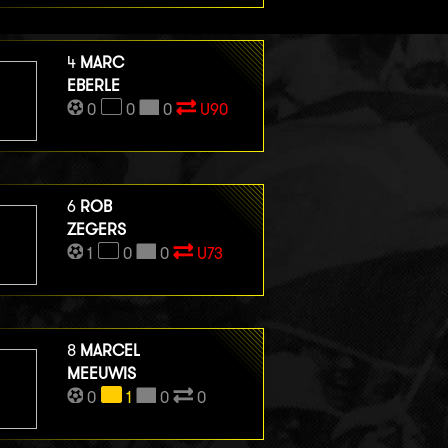
4
MARC
EBERLE
0
0
0
U90
6
ROB
ZEGERS
1
0
0
U73
8
MARCEL
MEEUWIS
0
1
0
0