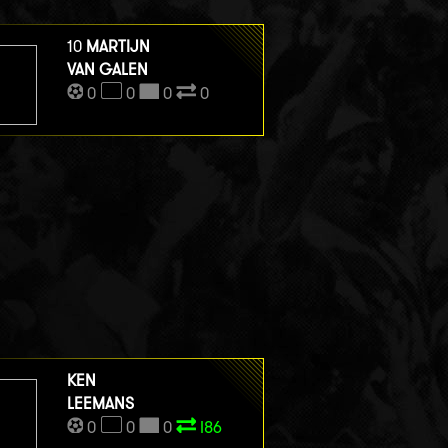
10
MARTIJN
VAN GALEN
0
0
0
0
KEN
LEEMANS
0
0
0
I86