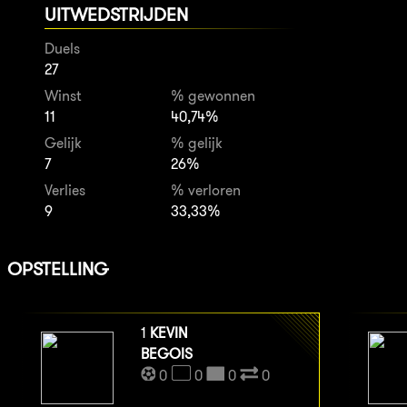
UITWEDSTRIJDEN
Duels
27
Winst
% gewonnen
11
40,74%
Gelijk
% gelijk
7
26%
Verlies
% verloren
9
33,33%
OPSTELLING
1
KEVIN
BEGOIS
0
0
0
0