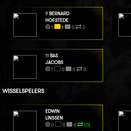
9
BERNARD
HOFSTEDE
1
1
0
0
11
BAS
JACOBS
1
0
0
0
WISSELSPELERS
EDWIN
LINSSEN
0
0
0
I73