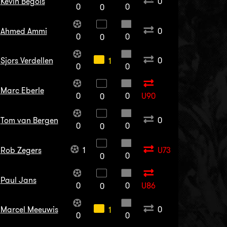
Kevin Begois
0
0
0
0
Ahmed Ammi
0
0
0
0
Sjors Verdellen
0
1
0
0
Marc Eberle
0
0
U90
0
Tom van Bergen
0
0
0
0
Rob Zegers
1
U73
0
0
Paul Jans
0
0
U86
0
Marcel Meeuwis
0
1
0
0