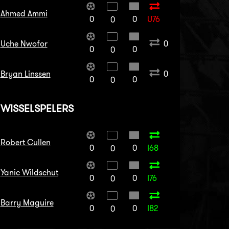
Ahmed Ammi
0
0
U76
0
Uche Nwofor
0
0
0
0
Bryan Linssen
0
0
0
0
WISSELSPELERS
Robert Cullen
0
0
I68
0
Yanic Wildschut
0
0
I76
0
Barry Maguire
0
0
I82
0