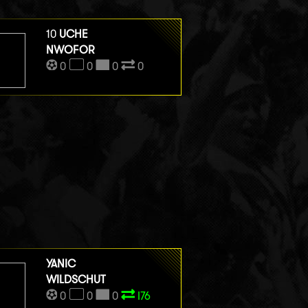
10
UCHE
NWOFOR
0
0
0
0
YANIC
WILDSCHUT
0
0
0
I76