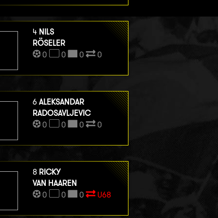
4
NILS
RÖSELER
0
0
0
0
6
ALEKSANDAR
RADOSAVLJEVIC
0
0
0
0
8
RICKY
VAN HAAREN
0
0
0
U68