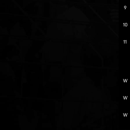
9
10
11
W
W
W