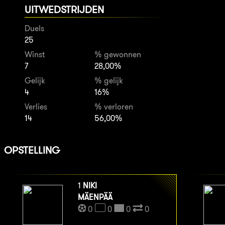
UITWEDSTRIJDEN
Duels
25
Winst
% gewonnen
7
28,00%
Gelijk
% gelijk
4
16%
Verlies
% verloren
14
56,00%
OPSTELLING
1
NIKI
MÄENPÄÄ
0
0
0
0