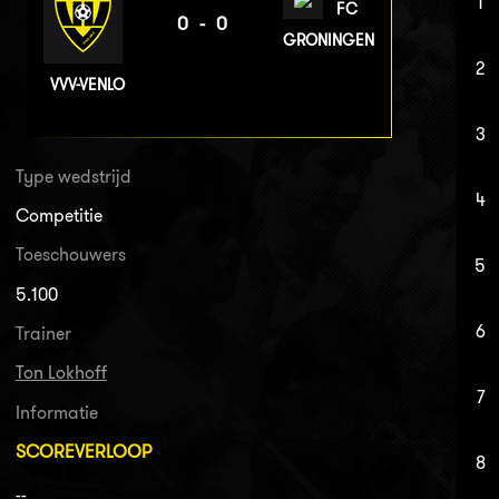
1
FC
0-0
GRONINGEN
2
VVV-VENLO
3
Type wedstrijd
4
Competitie
Toeschouwers
5
5.100
6
Trainer
Ton Lokhoff
7
Informatie
SCOREVERLOOP
8
--