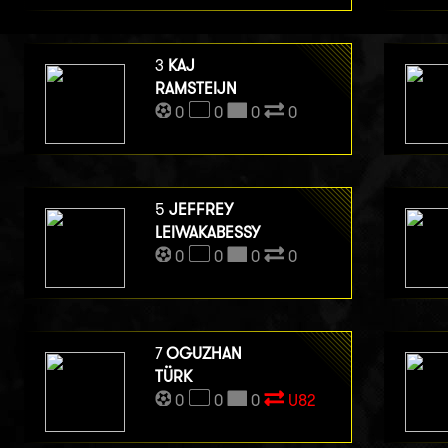
3
KAJ
RAMSTEIJN
0
0
0
0
5
JEFFREY
LEIWAKABESSY
0
0
0
0
7
OGUZHAN
TÜRK
0
0
0
U82