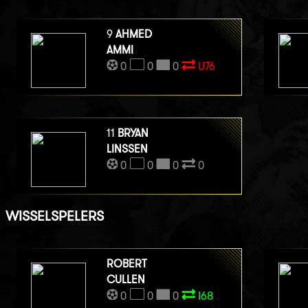
9
AHMED
AMMI
0
0
0
U76
11
BRYAN
LINSSEN
0
0
0
0
WISSELSPELERS
ROBERT
CULLEN
0
0
0
I68