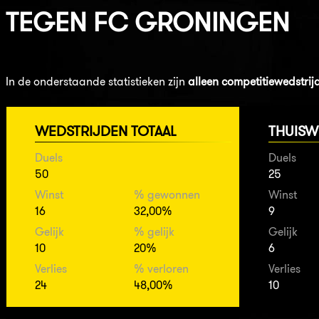
TEGEN
FC GRONINGEN
In de onderstaande statistieken zijn
alleen competitiewedstrij
WEDSTRIJDEN TOTAAL
THUISW
Duels
Duels
50
25
Winst
% gewonnen
Winst
16
32,00%
9
Gelijk
% gelijk
Gelijk
10
20%
6
Verlies
% verloren
Verlies
24
48,00%
10