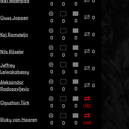
Niki Mäenpää
0
0
0
0
Guus Joppen
0
0
0
0
Kaj Ramsteijn
0
0
0
0
Nils Röseler
0
0
0
0
Jeffrey
0
Leiwakabessy
0
0
0
Aleksandar
0
Radosavljevic
0
0
0
Oguzhan Türk
0
0
U82
0
Ricky van Haaren
0
0
U68
0