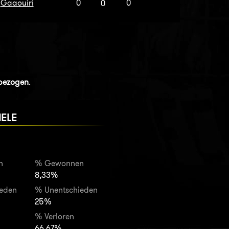
Gaaouiri
0
0
0
nbezogen
.
IELE
n
% Gewonnen
8,33%
ieden
% Unentschieden
25%
% Verloren
66,67%