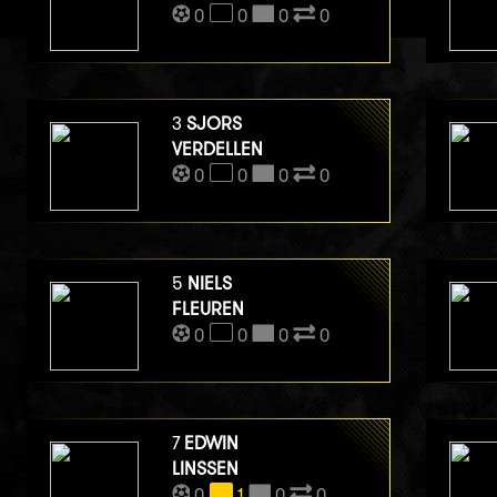
0
0
0
0
3
SJORS
VERDELLEN
0
0
0
0
5
NIELS
FLEUREN
0
0
0
0
7
EDWIN
LINSSEN
0
1
0
0