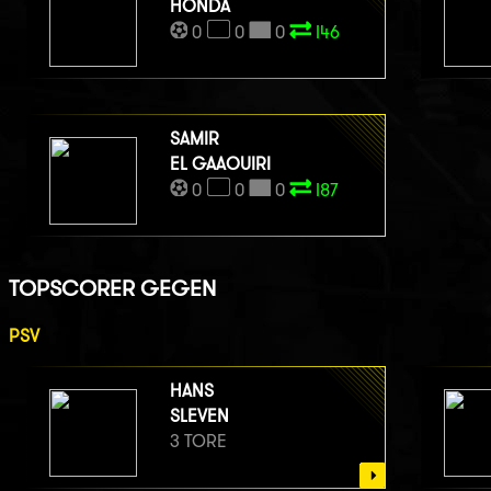
HONDA
0
0
0
I46
SAMIR
EL GAAOUIRI
0
0
0
I87
TOPSCORER GEGEN
PSV
HANS
SLEVEN
3 TORE