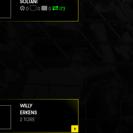
SOLTANI
0
0
0
I73
WILLY
ERKENS
2 TORE