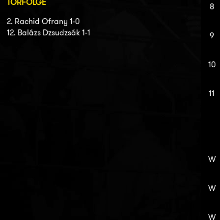
TORFOLGE
8
2. Rachid Ofrany 1-0
12. Balázs Dzsudzsák 1-1
9
10
11
W
W
W