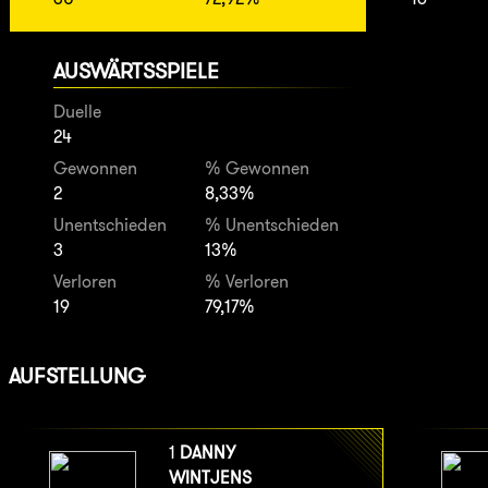
AUSWÄRTSSPIELE
Duelle
24
Gewonnen
% Gewonnen
2
8,33%
Unentschieden
% Unentschieden
3
13%
Verloren
% Verloren
19
79,17%
AUFSTELLUNG
1
DANNY
WINTJENS