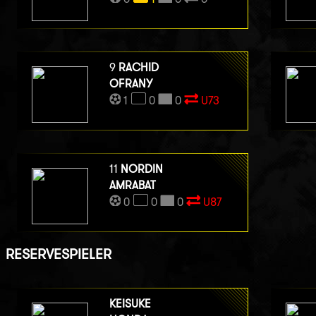
9
RACHID
OFRANY
1
0
0
U73
11
NORDIN
AMRABAT
0
0
0
U87
RESERVESPIELER
KEISUKE