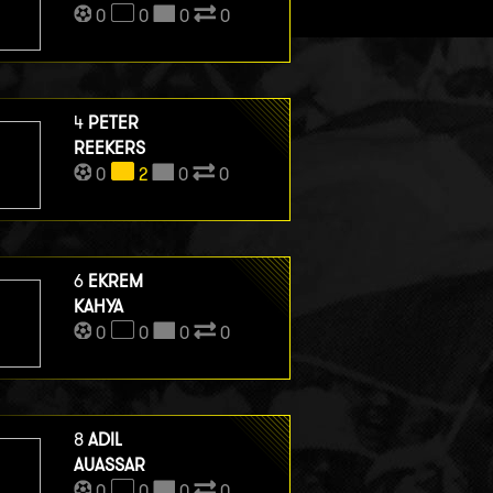
0
0
0
0
4
PETER
REEKERS
0
2
0
0
6
EKREM
KAHYA
0
0
0
0
8
ADIL
AUASSAR
0
0
0
0