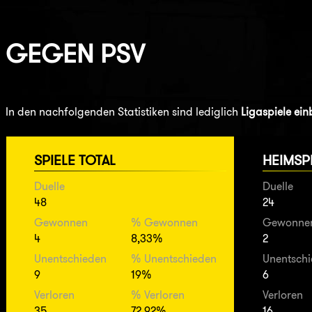
GEGEN
PSV
In den nachfolgenden Statistiken sind lediglich
Ligaspiele ei
SPIELE TOTAL
HEIMSP
Duelle
Duelle
48
24
Gewonnen
% Gewonnen
Gewonne
4
8,33%
2
Unentschieden
% Unentschieden
Unentsch
9
19%
6
Verloren
% Verloren
Verloren
35
72,92%
16