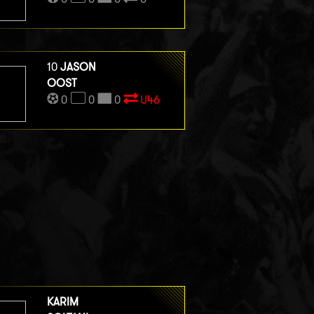
10
JASON
OOST
0
0
0
U46
KARIM