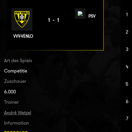
1
PSV
1-1
2
VVV-VENLO
3
Art des Spiels
4
Competitie
Zuschauer
5
6.000
6
Trainer
André Wetzel
7
Information