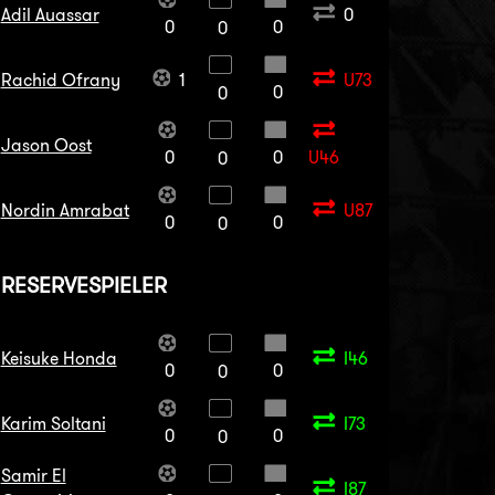
Adil Auassar
0
0
0
0
Rachid Ofrany
1
U73
0
0
Jason Oost
0
0
U46
0
Nordin Amrabat
U87
0
0
0
RESERVESPIELER
Keisuke Honda
I46
0
0
0
Karim Soltani
I73
0
0
0
Samir El
I87