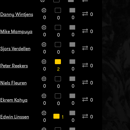
Danny Wintjens
0
0
0
0
Mike Mampuya
0
0
0
0
Sjors Verdellen
0
0
0
0
Peter Reekers
0
0
0
2
Niels Fleuren
0
0
0
0
Ekrem Kahya
0
0
0
0
Edwin Linssen
0
1
0
0