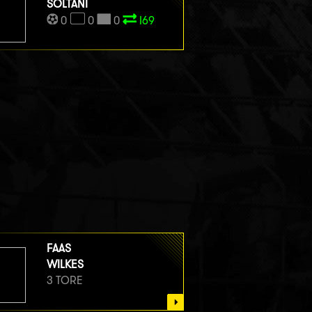
SOLTANI
0
0
0
I69
FAAS
WILKES
3 TORE