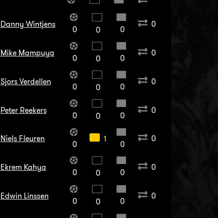
Danny Wintjens
0
0
0
0
Mike Mampuya
0
0
0
0
Sjors Verdellen
0
0
0
0
Peter Reekers
0
0
0
0
Niels Fleuren
0
1
0
0
Ekrem Kahya
0
0
0
0
Edwin Linssen
0
0
0
0