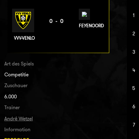
1
0-0
FEYENOORD
2
VVV-VENLO
3
Art des Spiels
4
Competitie
Zuschauer
5
6.000
6
Trainer
André Wetzel
7
Information