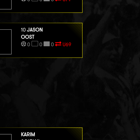
10
JASON
OOST
0
0
0
U69
KARIM