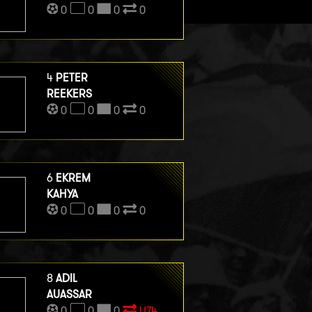
0
0
0
0
4
PETER
REEKERS
0
0
0
0
6
EKREM
KAHYA
0
0
0
0
8
ADIL
AUASSAR
0
0
0
U74