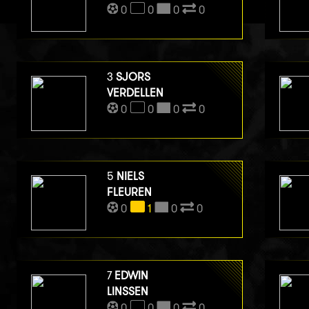
0
0
0
0
3
SJORS
VERDELLEN
0
0
0
0
5
NIELS
FLEUREN
0
1
0
0
7
EDWIN
LINSSEN
0
0
0
0