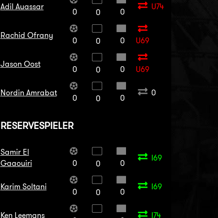
Adil Auassar
U74
0
0
0
Rachid Ofrany
0
0
U69
0
Jason Oost
0
0
U69
0
Nordin Amrabat
0
0
0
0
RESERVESPIELER
Samir El
I69
Gaaouiri
0
0
0
Karim Soltani
I69
0
0
0
Ken Leemans
I74