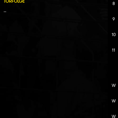
TORFOLGE
8
--
9
10
11
W
W
W