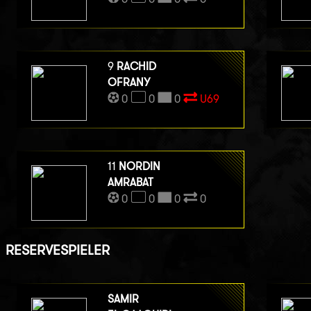
9
RACHID
OFRANY
0
0
0
U69
11
NORDIN
AMRABAT
0
0
0
0
RESERVESPIELER
SAMIR