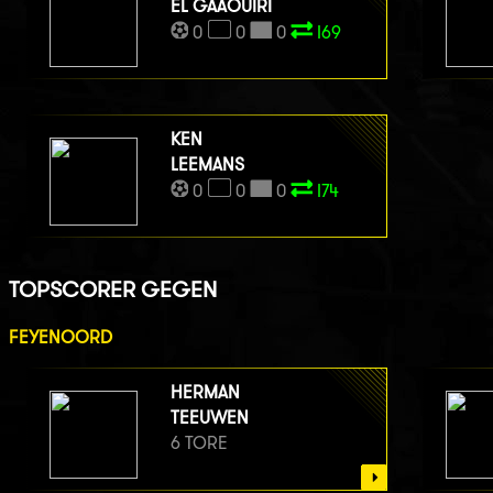
EL GAAOUIRI
0
0
0
I69
KEN
LEEMANS
0
0
0
I74
TOPSCORER GEGEN
FEYENOORD
HERMAN
TEEUWEN
6 TORE