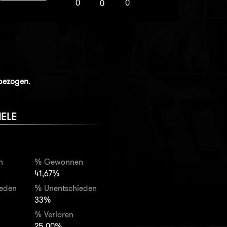
0
0
0
nbezogen
.
IELE
n
% Gewonnen
41,67%
ieden
% Unentschieden
33%
% Verloren
25,00%