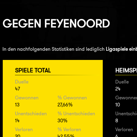
GEGEN
FEYENOORD
In den nachfolgenden Statistiken sind lediglich
Ligaspiele ei
SPIELE TOTAL
HEIMSP
Duelle
Duelle
47
24
Gewonnen
% Gewonnen
Gewonne
13
27,66%
10
Unentschieden
% Unentschieden
Unentsch
14
30%
8
Verloren
% Verloren
Verloren
20
42,55%
6