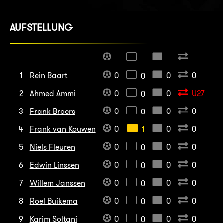
AUFSTELLUNG
1
Rein Baart
0
0
0
0
2
Ahmed Ammi
0
0
U27
0
3
Frank Broers
0
0
0
0
4
Frank van Kouwen
0
0
0
1
5
Niels Fleuren
0
0
0
0
6
Edwin Linssen
0
0
0
0
7
Willem Janssen
0
0
0
0
8
Roel Buikema
0
0
0
0
9
Karim Soltani
0
0
0
0