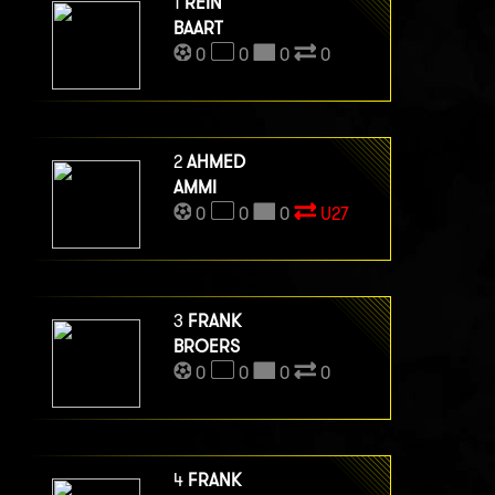
1
REIN
BAART
0
0
0
0
2
AHMED
AMMI
0
0
0
U27
3
FRANK
BROERS
0
0
0
0
4
FRANK