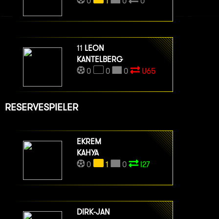
0
1
0
0
11
LEON
KANTELBERG
0
0
0
U65
RESERVESPIELER
EKREM
KAHYA
0
1
0
I27
DIRK-JAN