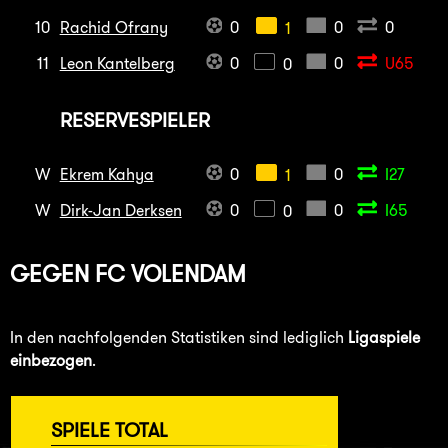
10
Rachid Ofrany
0
0
0
1
11
Leon Kantelberg
0
0
U65
0
RESERVESPIELER
W
Ekrem Kahya
0
0
I27
1
W
Dirk-Jan Derksen
0
0
I65
0
GEGEN
FC VOLENDAM
In den nachfolgenden Statistiken sind lediglich
Ligaspiele
einbezogen
.
SPIELE TOTAL