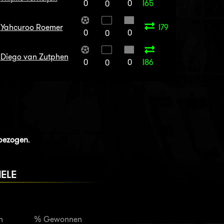
0
0
I65
0
Yahcuroo Roemer
I79
0
0
0
Diego van Zutphen
0
0
I86
0
nbezogen
.
IELE
n
% Gewonnen