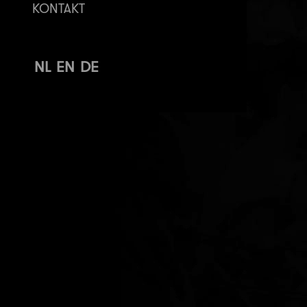
KONTAKT
NL
EN
DE