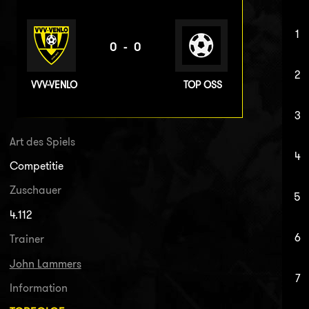
1
0-0
2
VVV-VENLO
TOP OSS
3
Art des Spiels
4
Competitie
Zuschauer
5
4.112
6
Trainer
John Lammers
7
Information