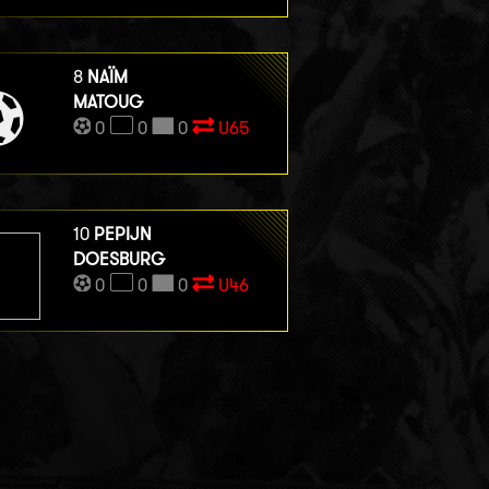
8
NAÏM
MATOUG
0
0
0
U65
10
PEPIJN
DOESBURG
0
0
0
U46