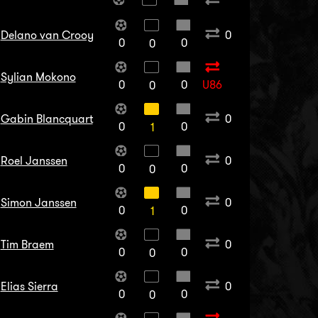
Delano van Crooy
0
0
0
0
Sylian Mokono
0
0
U86
0
Gabin Blancquart
0
0
0
1
Roel Janssen
0
0
0
0
Simon Janssen
0
0
0
1
Tim Braem
0
0
0
0
Elias Sierra
0
0
0
0