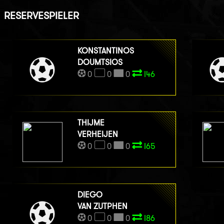
RESERVESPIELER
KONSTANTINOS
DOUMTSIOS
0
0
0
I46
THIJME
VERHEIJEN
0
0
0
I65
DIEGO
VAN ZUTPHEN
0
0
0
I86