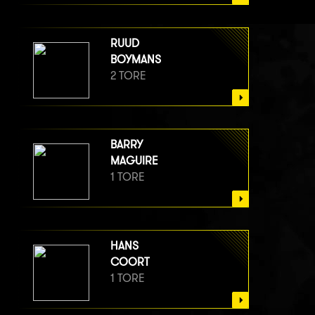
RUUD
BOYMANS
2 TORE
BARRY
MAGUIRE
1 TORE
HANS
COORT
1 TORE