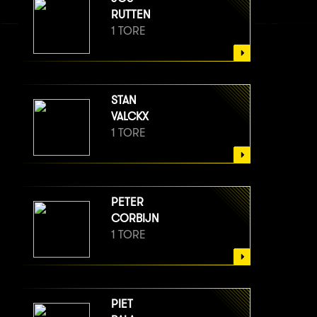
RUTTEN
1 TORE
STAN
VALCKX
1 TORE
PETER
CORBIJN
1 TORE
PIET