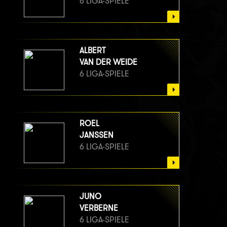
6 LIGA-SPIELE
ALBERT
VAN DER WEIDE
6 LIGA-SPIELE
ROEL
JANSSEN
6 LIGA-SPIELE
JUNO
VERBERNE
6 LIGA-SPIELE