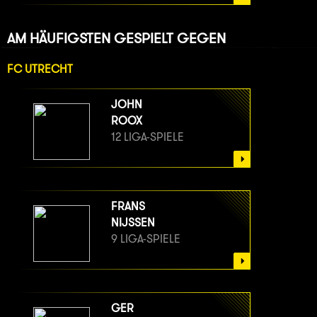
AM HÄUFIGSTEN GESPIELT GEGEN
FC UTRECHT
JOHN
ROOX
12 LIGA-SPIELE
FRANS
NIJSSEN
9 LIGA-SPIELE
GER