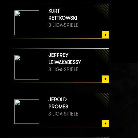
KURT
RETTKOWSKI
3 LIGA-SPIELE
JEFFREY
LEIWAKABESSY
3 LIGA-SPIELE
JEROLD
PROMES
3 LIGA-SPIELE