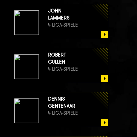
JOHN
LAMMERS
4 LIGA-SPIELE
ROBERT
CULLEN
4 LIGA-SPIELE
DENNIS
GENTENAAR
4 LIGA-SPIELE