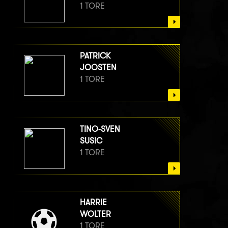
1 TORE
PATRICK
JOOSTEN
1 TORE
TINO-SVEN
SUSIC
1 TORE
HARRIE
WOLTER
1 TORE