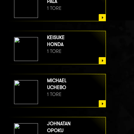
PALA
1 TORE
KEISUKE
HONDA
1 TORE
MICHAEL
UCHEBO
1 TORE
JOHNATAN
OPOKU