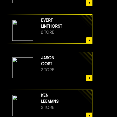
EVERT
LINTHORST
2 TORE
JASON
OOST
2 TORE
KEN
LEEMANS
2 TORE