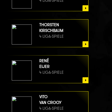
4 LIGA-SPIELE
THORSTEN
KIRSCHBAUM
4 LIGA-SPIELE
RENÉ
EIJER
4 LIGA-SPIELE
VITO
VAN CROOY
4 LIGA-SPIELE