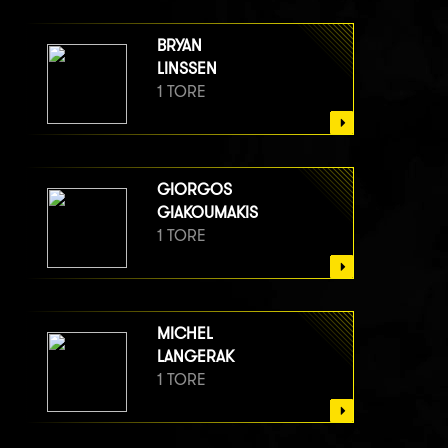
BRYAN
LINSSEN
1 TORE
GIORGOS
GIAKOUMAKIS
1 TORE
MICHEL
LANGERAK
1 TORE