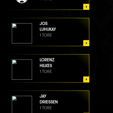
JOS
LUHUKAY
1 TORE
LORENZ
HILKES
1 TORE
JAY
DRIESSEN
1 TORE