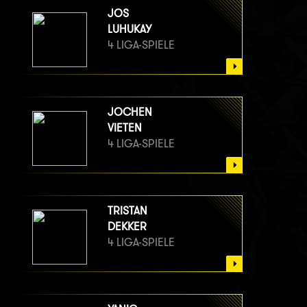
JOS
LUHUKAY
4 LIGA-SPIELE
JOCHEN
VIETEN
4 LIGA-SPIELE
TRISTAN
DEKKER
4 LIGA-SPIELE