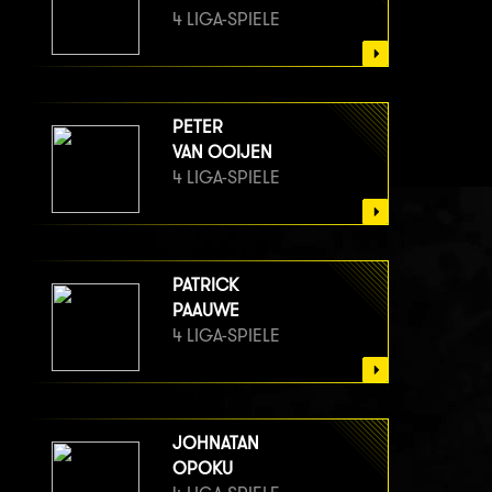
4 LIGA-SPIELE
PETER
VAN OOIJEN
4 LIGA-SPIELE
PATRICK
PAAUWE
4 LIGA-SPIELE
JOHNATAN
OPOKU