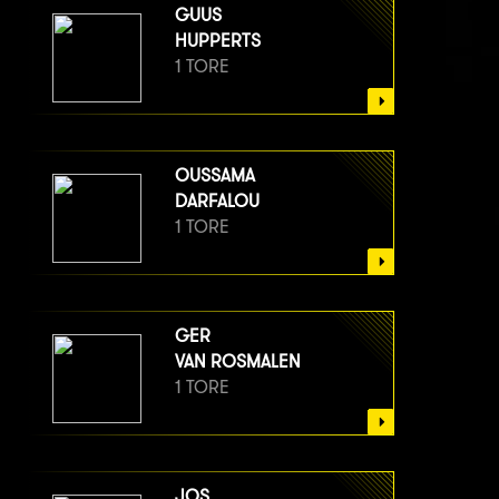
GUUS
HUPPERTS
1 TORE
OUSSAMA
DARFALOU
1 TORE
GER
VAN ROSMALEN
1 TORE
JOS