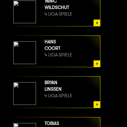
YANIC
WILDSCHUT
4 LIGA-SPIELE
HANS
COORT
4 LIGA-SPIELE
BRYAN
LINSSEN
4 LIGA-SPIELE
TOBIAS