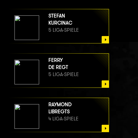
STEFAN
KURCINAC
5 LIGA-SPIELE
FERRY
DE REGT
5 LIGA-SPIELE
RAYMOND
LIBREGTS
4 LIGA-SPIELE