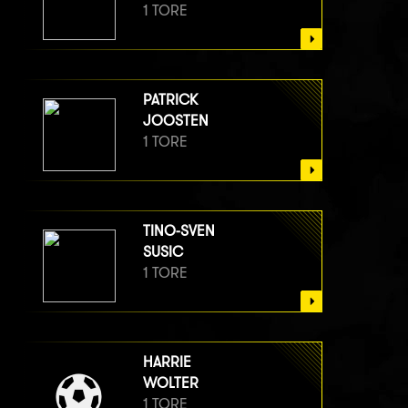
1 TORE
PATRICK
JOOSTEN
1 TORE
TINO-SVEN
SUSIC
1 TORE
HARRIE
WOLTER
1 TORE