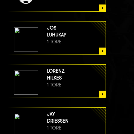
JOS
LUHUKAY
1 TORE
LORENZ
HILKES
1 TORE
JAY
DRIESSEN
1 TORE