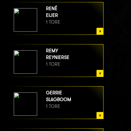
RENÉ
EIJER
1 TORE
REMY
REYNIERSE
1 TORE
GERRIE
SLAGBOOM
1 TORE