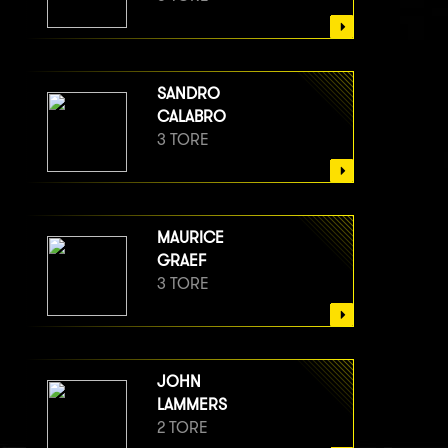
SANDRO
CALABRO
3 TORE
MAURICE
GRAEF
3 TORE
JOHN
LAMMERS
2 TORE