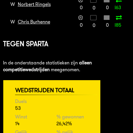
W
Norbert Ringels
0
0
I63
0
W
Chris Burhenne
0
0
I85
0
TEGEN
SPARTA
In de onderstaande statistieken zijn
alleen
competitiewedstrijden
meegenomen.
WEDSTRIJDEN TOTAAL
Duels
53
Winst
% gewonnen
14
26,42%
Gelijk
% gelijk