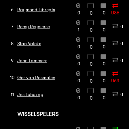
6
Raymond Libregts
0
0
U85
0
7
Remy Reynierse
0
1
0
0
8
Stan Valckx
0
0
0
0
9
John Lammers
0
0
0
0
10
Ger van Rosmalen
0
0
U63
0
11
Jos Luhukay
0
0
0
0
WISSELSPELERS