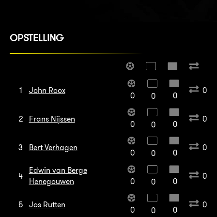
OPSTELLING
1
John Roox
0
0
0
0
2
Frans Nijssen
0
0
0
0
3
Bert Verhagen
0
0
0
0
Edwin van Berge
4
0
Henegouwen
0
0
0
5
Jos Rutten
0
0
0
0