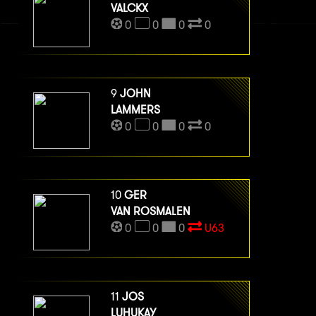
VALCKX
0
0
0
0
9
JOHN
LAMMERS
0
0
0
0
10
GER
VAN ROSMALEN
0
0
0
U63
11
JOS
LUHUKAY