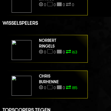
0
0
0
0
WISSELSPELERS
NORBERT
RINGELS
0
0
0
I63
CHRIS
BURHENNE
0
0
0
I85
TOPSCORERS TEGEN