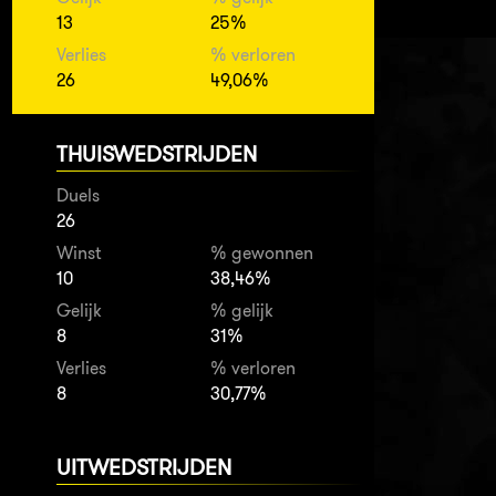
13
25%
Verlies
% verloren
26
49,06%
THUISWEDSTRIJDEN
Duels
26
Winst
% gewonnen
10
38,46%
Gelijk
% gelijk
8
31%
Verlies
% verloren
8
30,77%
UITWEDSTRIJDEN