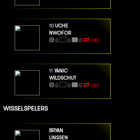
10
UCHE
NWOFOR
0
0
0
U80
11
YANIC
WILDSCHUT
0
0
0
U62
WISSELSPELERS
BRYAN
LINSSEN