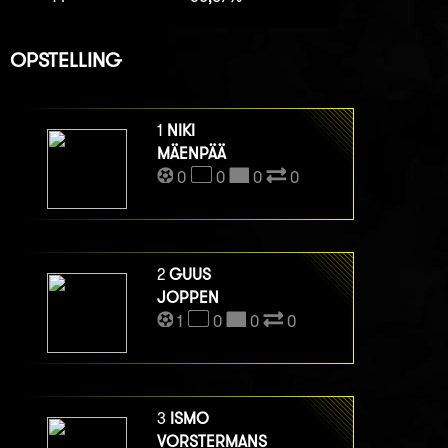
OPSTELLING
1
NIKI
MÄENPÄÄ
0
0
0
0
2
GUUS
JOPPEN
1
0
0
0
3
ISMO
VORSTERMANS