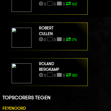
0
0
0
I62
ROBERT
CULLEN
0
0
0
I74
ROLAND
BERGKAMP
0
0
0
I80
TOPSCORERS TEGEN
FEYENOORD