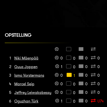
OPSTELLING
1
Niki Mäenpää
0
0
0
0
2
Guus Joppen
1
0
0
0
3
Ismo Vorstermans
0
0
0
1
4
Marcel Seip
0
0
0
0
5
Jeffrey Leiwakabessy
0
0
0
0
6
Oguzhan Türk
1
0
U74
0