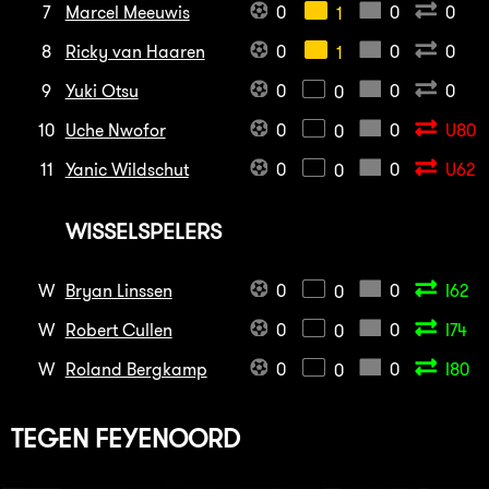
7
Marcel Meeuwis
0
0
0
1
8
Ricky van Haaren
0
0
0
1
9
Yuki Otsu
0
0
0
0
10
Uche Nwofor
0
0
U80
0
11
Yanic Wildschut
0
0
U62
0
WISSELSPELERS
W
Bryan Linssen
0
0
I62
0
W
Robert Cullen
0
0
I74
0
W
Roland Bergkamp
0
0
I80
0
TEGEN
FEYENOORD