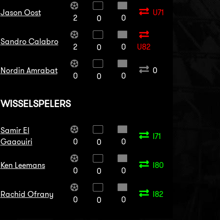
Jason Oost
U71
2
0
0
Sandro Calabro
2
0
U82
0
Nordin Amrabat
0
0
0
0
WISSELSPELERS
Samir El
I71
Gaaouiri
0
0
0
Ken Leemans
I80
0
0
0
Rachid Ofrany
I82
0
0
0