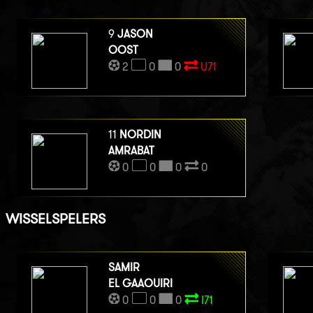
9
JASON
OOST
2
0
0
U71
11
NORDIN
AMRABAT
0
0
0
0
WISSELSPELERS
SAMIR
EL GAAOUIRI
0
0
0
I71