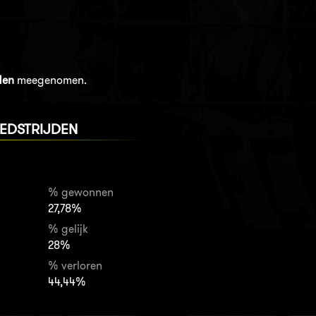
den
meegenomen.
EDSTRIJDEN
% gewonnen
27,78%
% gelijk
28%
% verloren
44,44%