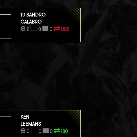
10
SANDRO
CALABRO
2
0
0
U82
KEN
LEEMANS
0
0
0
I80