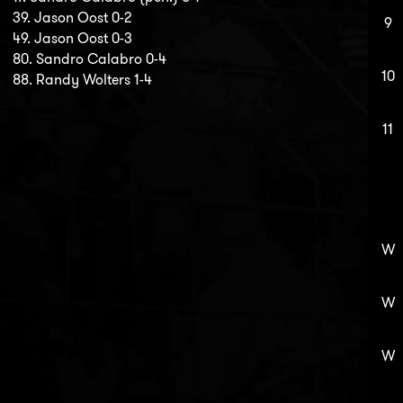
39. Jason Oost 0-2
9
49. Jason Oost 0-3
80. Sandro Calabro 0-4
10
88. Randy Wolters 1-4
11
W
W
W