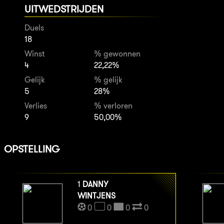
UITWEDSTRIJDEN
Duels
18
Winst
% gewonnen
4
22,22%
Gelijk
% gelijk
5
28%
Verlies
% verloren
9
50,00%
OPSTELLING
1
DANNY
WINTJENS
0
0
0
0