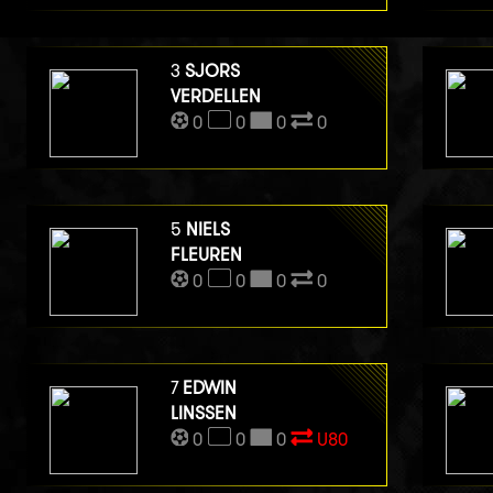
3
SJORS
VERDELLEN
0
0
0
0
5
NIELS
FLEUREN
0
0
0
0
7
EDWIN
LINSSEN
0
0
0
U80