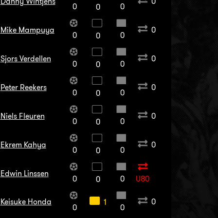
Danny Wintjens
0
0
0
0
Mike Mampuya
0
0
0
0
Sjors Verdellen
0
0
0
0
Peter Reekers
0
0
0
0
Niels Fleuren
0
0
0
0
Ekrem Kahya
0
0
0
0
Edwin Linssen
0
0
U80
0
Keisuke Honda
0
1
0
0