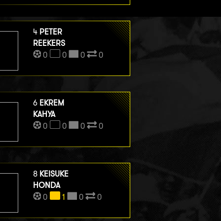
4
PETER
REEKERS
0
0
0
0
6
EKREM
KAHYA
0
0
0
0
8
KEISUKE
HONDA
0
1
0
0