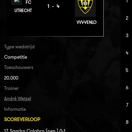
1
FC
1-4
UTRECHT
2
VVV-VENLO
3
Type wedstrijd
4
Competitie
Toeschouwers
5
20.000
6
Trainer
André Wetzel
7
Informatie
SCOREVERLOOP
8
17. Sandro Calabro (pen.) 0-1