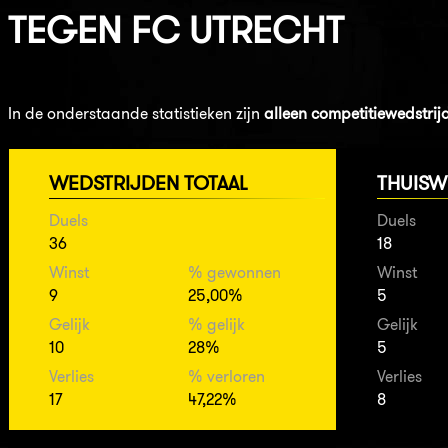
TEGEN
FC UTRECHT
In de onderstaande statistieken zijn
alleen competitiewedstrij
WEDSTRIJDEN TOTAAL
THUISW
Duels
Duels
36
18
Winst
% gewonnen
Winst
9
25,00%
5
Gelijk
% gelijk
Gelijk
10
28%
5
Verlies
% verloren
Verlies
17
47,22%
8