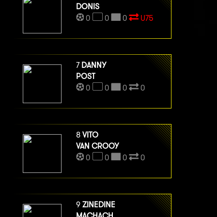
DONIS
0
0
0
U75
7
DANNY
POST
0
0
0
0
8
VITO
VAN CROOY
0
0
0
0
9
ZINEDINE
MACHACH