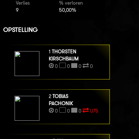
Verlies
% verloren
9
50,00%
OPSTELLING
1
THORSTEN
KIRSCHBAUM
0
0
0
0
2
TOBIAS
PACHONIK
0
0
0
U75