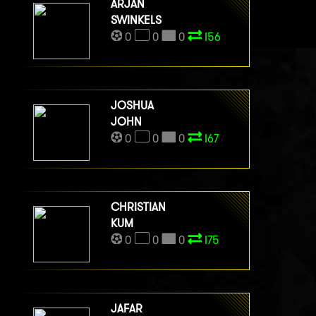
ARJAN
SWINKELS
0
0
0
I56
JOSHUA
JOHN
0
0
0
I67
CHRISTIAN
KUM
0
0
0
I75
JAFAR