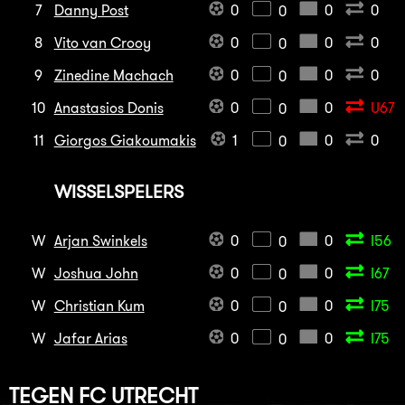
7
Danny Post
0
0
0
0
8
Vito van Crooy
0
0
0
0
9
Zinedine Machach
0
0
0
0
10
Anastasios Donis
0
0
U67
0
11
Giorgos Giakoumakis
1
0
0
0
WISSELSPELERS
W
Arjan Swinkels
0
0
I56
0
W
Joshua John
0
0
I67
0
W
Christian Kum
0
0
I75
0
W
Jafar Arias
0
0
I75
0
TEGEN
FC UTRECHT