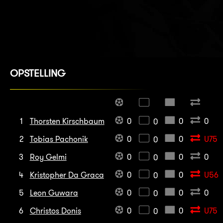
OPSTELLING
1
Thorsten Kirschbaum
0
0
0
0
2
Tobias Pachonik
0
0
U75
0
3
Roy Gelmi
0
0
0
0
4
Kristopher Da Graca
0
0
U56
0
5
Leon Guwara
0
0
0
0
6
Christos Donis
0
0
U75
0