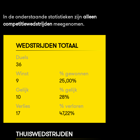
In de onderstaande statistieken zijn
alleen
competitiewedstrijden
meegenomen.
WEDSTRIJDEN TOTAAL
Duels
36
Winst
% gewonnen
9
25,00%
Gelijk
% gelijk
10
28%
Verlies
% verloren
17
47,22%
THUISWEDSTRIJDEN