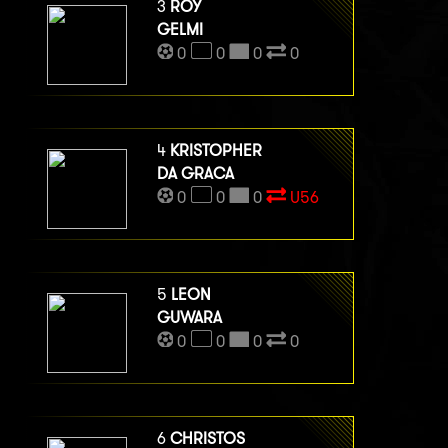
3
ROY
GELMI
0
0
0
0
4
KRISTOPHER
DA GRACA
0
0
0
U56
5
LEON
GUWARA
0
0
0
0
6
CHRISTOS