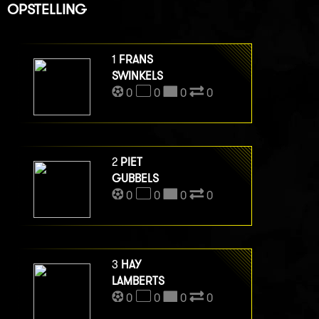
OPSTELLING
1
FRANS
SWINKELS
0
0
0
0
2
PIET
GUBBELS
0
0
0
0
3
HAY
LAMBERTS
0
0
0
0