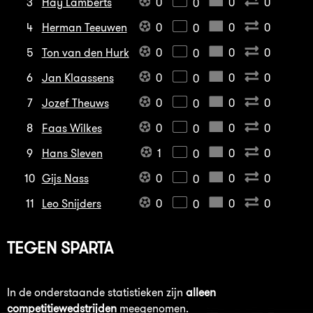
3
Hay Lamberts
0
0
0
0
4
Herman Teeuwen
0
0
0
0
5
Ton van den Hurk
0
0
0
0
6
Jan Klaassens
0
0
0
0
7
Jozef Theuws
0
0
0
0
8
Faas Wilkes
0
0
0
0
9
Hans Sleven
1
0
0
0
10
Gijs Nass
0
0
0
0
11
Leo Snijders
0
0
0
0
TEGEN
SPARTA
In de onderstaande statistieken zijn
alleen
competitiewedstrijden
meegenomen.