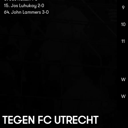
15. Jos Luhukay 2-0
9
64. John Lammers 3-0
10
11
W
W
TEGEN
FC UTRECHT