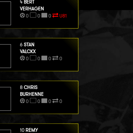
4
BERT
VERHAGEN
0
0
0
U81
6
STAN
VALCKX
0
0
0
0
8
CHRIS
BURHENNE
0
0
0
0
10
REMY