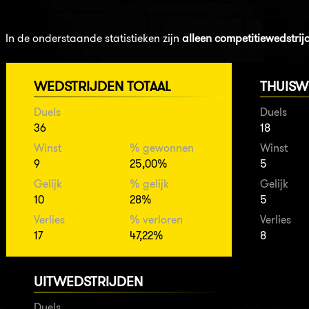
In de onderstaande statistieken zijn
alleen competitiewedstrij
WEDSTRIJDEN TOTAAL
THUISW
Duels
Duels
36
18
Winst
% gewonnen
Winst
9
25,00%
5
Gelijk
% gelijk
Gelijk
10
28%
5
Verlies
% verloren
Verlies
17
47,22%
8
UITWEDSTRIJDEN
Duels