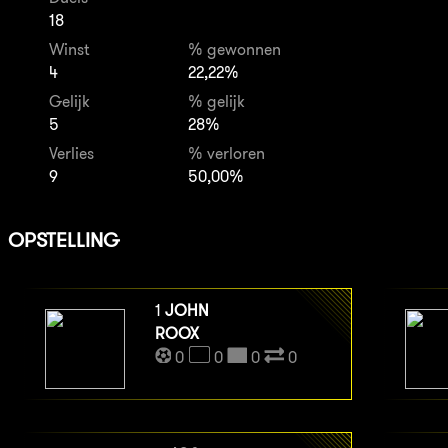
18
Winst
% gewonnen
4
22,22%
Gelijk
% gelijk
5
28%
Verlies
% verloren
9
50,00%
OPSTELLING
1
JOHN
ROOX
0
0
0
0