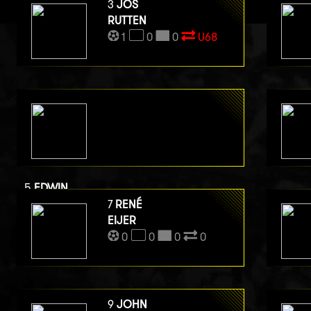
3
JOS
RUTTEN
1
0
0
U68
5
EDWIN
VAN BERGE HENEGOUWEN
7
RENÉ
0
0
0
EIJER
0
0
0
0
0
9
JOHN