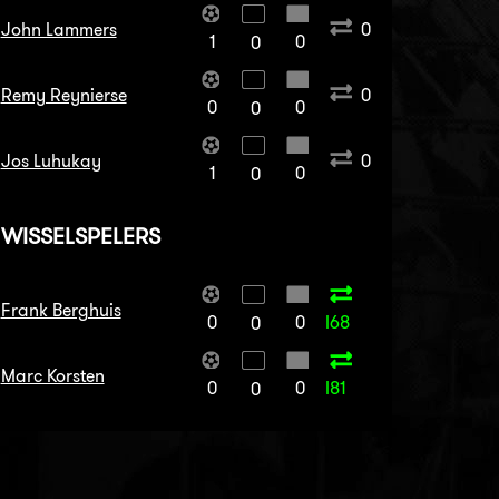
John Lammers
0
1
0
0
Remy Reynierse
0
0
0
0
Jos Luhukay
0
1
0
0
WISSELSPELERS
Frank Berghuis
0
0
I68
0
Marc Korsten
0
0
I81
0