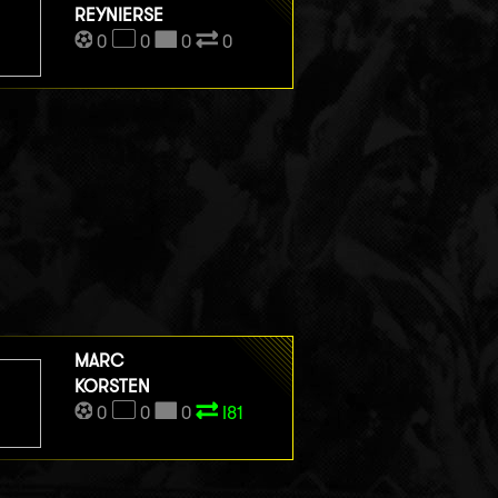
REYNIERSE
0
0
0
0
MARC
KORSTEN
0
0
0
I81