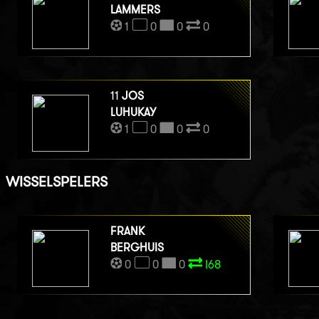
LAMMERS
1
0
0
0
11
JOS
LUHUKAY
1
0
0
0
WISSELSPELERS
FRANK
BERGHUIS
0
0
0
I68