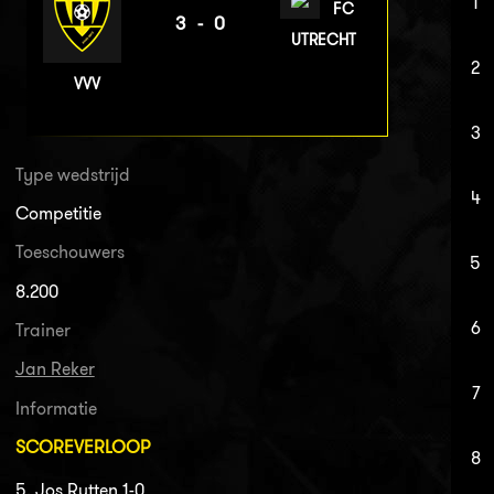
1
FC
3-0
UTRECHT
2
VVV
3
Type wedstrijd
4
Competitie
Toeschouwers
5
8.200
6
Trainer
Jan Reker
7
Informatie
SCOREVERLOOP
8
5. Jos Rutten 1-0