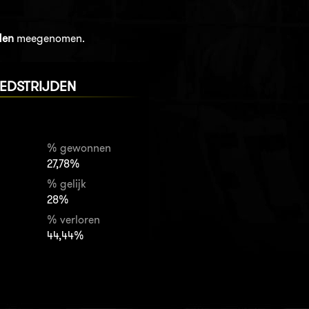
den
meegenomen.
EDSTRIJDEN
% gewonnen
27,78%
% gelijk
28%
% verloren
44,44%