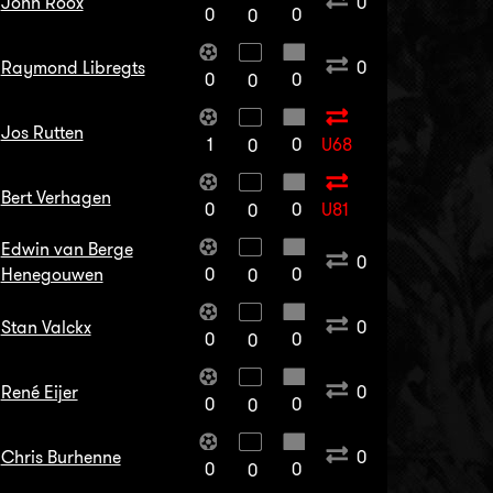
John Roox
0
0
0
0
Raymond Libregts
0
0
0
0
Jos Rutten
1
0
U68
0
Bert Verhagen
0
0
U81
0
Edwin van Berge
0
Henegouwen
0
0
0
Stan Valckx
0
0
0
0
René Eijer
0
0
0
0
Chris Burhenne
0
0
0
0