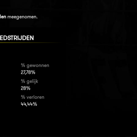
den
meegenomen.
EDSTRIJDEN
% gewonnen
27,78%
% gelijk
28%
% verloren
44,44%