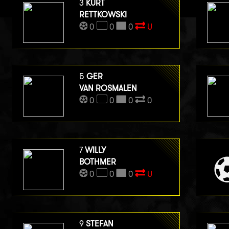
3
KURT
RETTKOWSKI
0
0
0
U
5
GER
VAN ROSMALEN
0
0
0
0
7
WILLY
BOTHMER
0
0
0
U
9
STEFAN