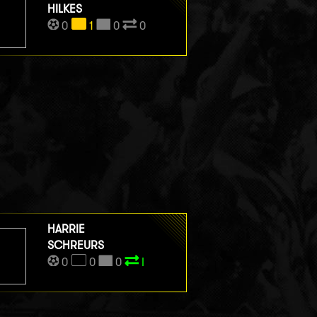
HILKES
0
1
0
0
HARRIE
SCHREURS
0
0
0
I