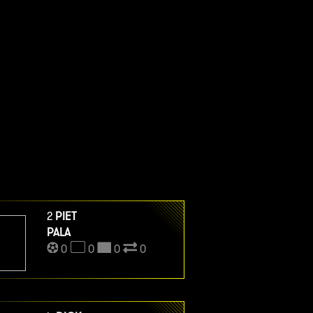
2
PIET
PALA
0
0
0
0