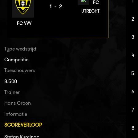
1
FC
1-2
UTRECHT
2
FC VVV
3
Type wedstrijd
4
Competitie
Toeschouwers
5
8.500
6
Trainer
Hans Croon
7
Informatie
SCOREVERLOOP
8
Stefan Kurcinac