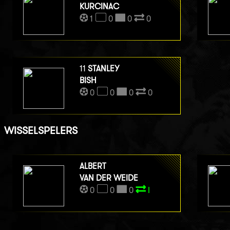
KURCINAC
1
0
0
0
11
STANLEY
BISH
0
0
0
0
WISSELSPELERS
ALBERT
VAN DER WEIDE
0
0
0
I