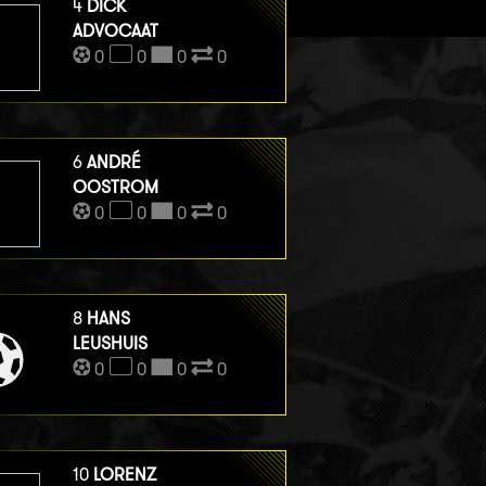
4
DICK
ADVOCAAT
0
0
0
0
6
ANDRÉ
OOSTROM
0
0
0
0
8
HANS
LEUSHUIS
0
0
0
0
10
LORENZ