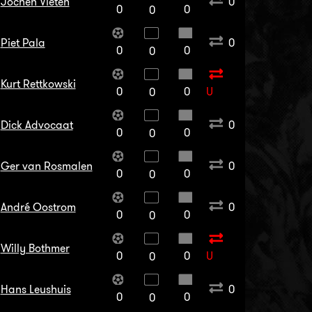
Jochen Vieten
0
0
0
0
Piet Pala
0
0
0
0
Kurt Rettkowski
0
0
U
0
Dick Advocaat
0
0
0
0
Ger van Rosmalen
0
0
0
0
André Oostrom
0
0
0
0
Willy Bothmer
0
0
U
0
Hans Leushuis
0
0
0
0