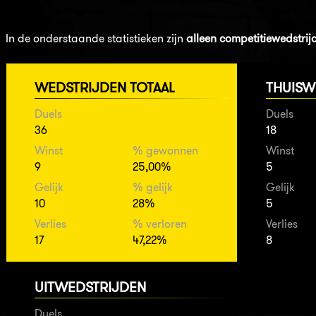
In de onderstaande statistieken zijn
alleen competitiewedstrij
WEDSTRIJDEN TOTAAL
THUISW
Duels
Duels
36
18
Winst
% gewonnen
Winst
9
25,00%
5
Gelijk
% gelijk
Gelijk
10
28%
5
Verlies
% verloren
Verlies
17
47,22%
8
UITWEDSTRIJDEN
Duels