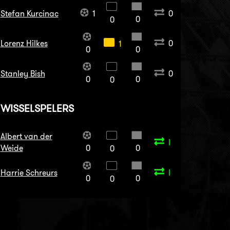
Stefan Kurcinac
1
0
0
0
Lorenz Hilkes
0
1
0
0
Stanley Bish
0
0
0
0
WISSELSPELERS
Albert van der
I
Weide
0
0
0
Harrie Schreurs
I
0
0
0