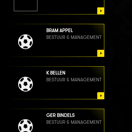
BRAM APPEL
BESTUUR & MANAGEMENT
K BELLEN
BESTUUR & MANAGEMENT
GER BINDELS
BESTUUR & MANAGEMENT