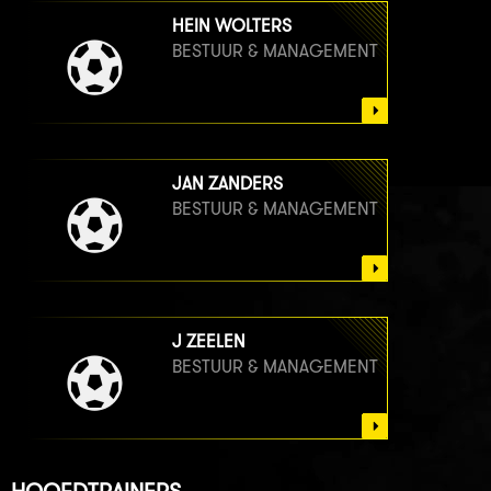
HEIN WOLTERS
BESTUUR & MANAGEMENT
JAN ZANDERS
BESTUUR & MANAGEMENT
J ZEELEN
BESTUUR & MANAGEMENT
HOOFDTRAINERS