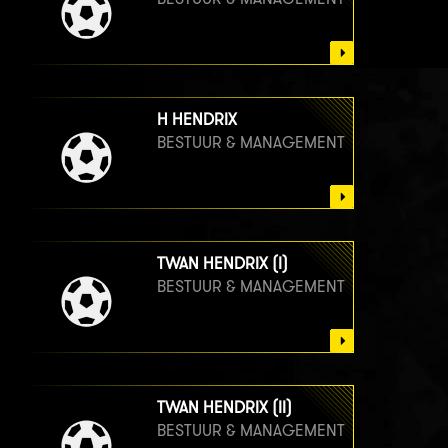
H HENDRIX
BESTUUR & MANAGEMENT
TWAN HENDRIX (I)
BESTUUR & MANAGEMENT
TWAN HENDRIX (II)
BESTUUR & MANAGEMENT