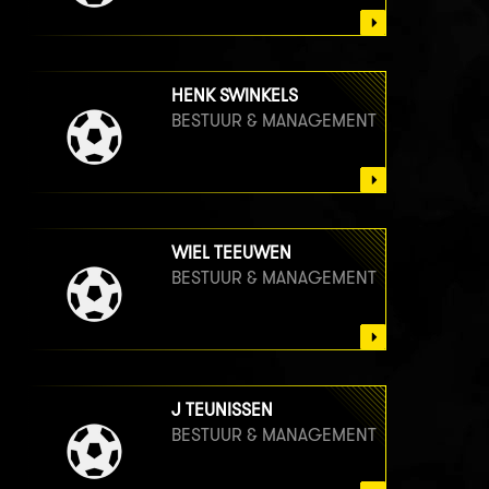
HENK SWINKELS
BESTUUR & MANAGEMENT
WIEL TEEUWEN
BESTUUR & MANAGEMENT
J TEUNISSEN
BESTUUR & MANAGEMENT