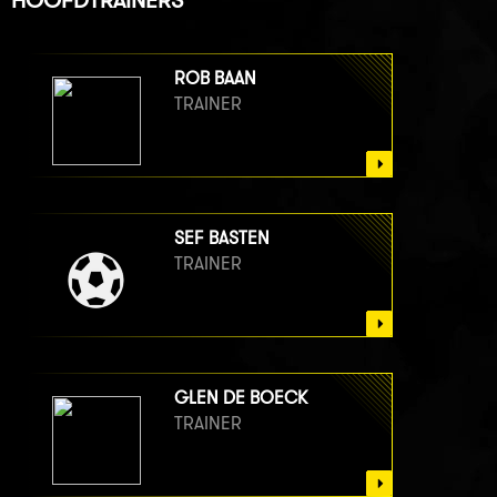
ROB BAAN
TRAINER
SEF BASTEN
TRAINER
GLEN DE BOECK
TRAINER