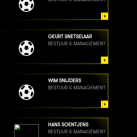
GEURT SNETSELAAR
BESTUUR & MANAGEMENT
WIM SNIJDERS
BESTUUR & MANAGEMENT
HANS SOENTJENS
BESTUUR & MANAGEMENT