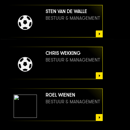
STEN VAN DE WALLE
BESTUUR & MANAGEMENT
CHRIS WEKKING
BESTUUR & MANAGEMENT
ROEL WIENEN
BESTUUR & MANAGEMENT