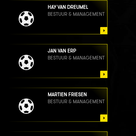
HAY VAN DREUMEL
BESTUUR & MANAGEMENT
JAN VAN ERP
BESTUUR & MANAGEMENT
MARTIEN FRIESEN
BESTUUR & MANAGEMENT