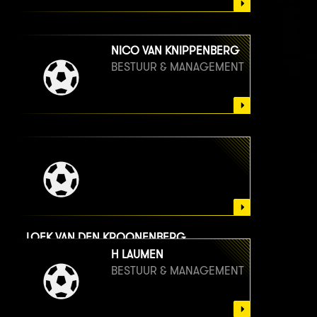
NICO VAN KNIPPENBERG
BESTUUR & MANAGEMENT
LOEK VAN DEN KROONENBERG
BESTUUR & MANAGEMENT
H LAUMEN
BESTUUR & MANAGEMENT