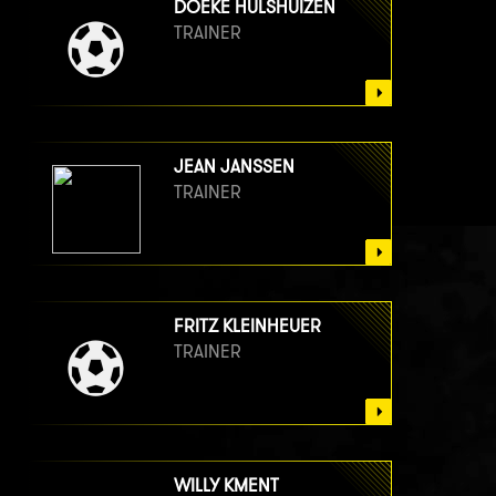
DOEKE HULSHUIZEN
TRAINER
JEAN JANSSEN
TRAINER
FRITZ KLEINHEUER
TRAINER
WILLY KMENT