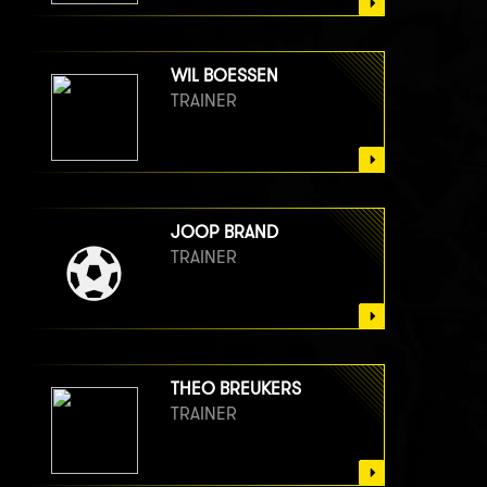
WIL BOESSEN
TRAINER
JOOP BRAND
TRAINER
THEO BREUKERS
TRAINER