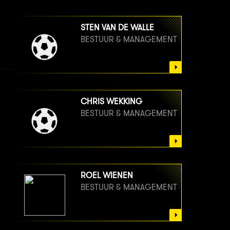
STEN VAN DE WALLE
BESTUUR & MANAGEMENT
CHRIS WEKKING
BESTUUR & MANAGEMENT
ROEL WIENEN
BESTUUR & MANAGEMENT