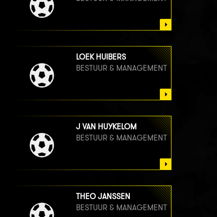
LOEK HUIBERS
BESTUUR & MANAGEMENT
J VAN HUYKELOM
BESTUUR & MANAGEMENT
THEO JANSSEN
BESTUUR & MANAGEMENT