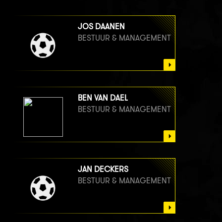
JOS DAANEN
BESTUUR & MANAGEMENT
BEN VAN DAEL
BESTUUR & MANAGEMENT
JAN DECKERS
BESTUUR & MANAGEMENT