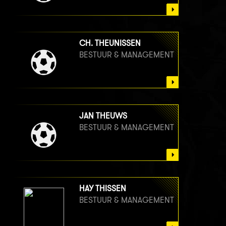
CH. THEUNISSEN
BESTUUR & MANAGEMENT
JAN THEUWS
BESTUUR & MANAGEMENT
HAY THISSEN
BESTUUR & MANAGEMENT