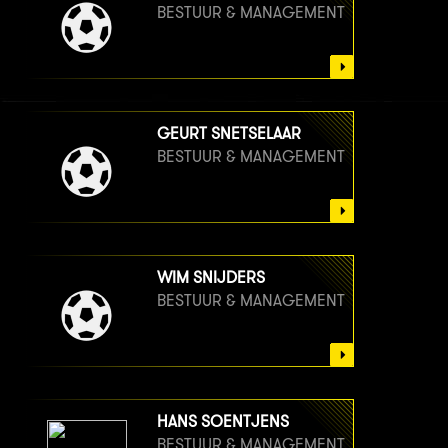
BESTUUR & MANAGEMENT
GEURT SNETSELAAR
BESTUUR & MANAGEMENT
WIM SNIJDERS
BESTUUR & MANAGEMENT
HANS SOENTJENS
BESTUUR & MANAGEMENT