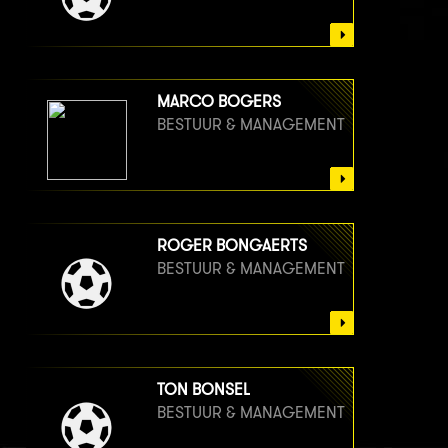
MARCO BOGERS
BESTUUR & MANAGEMENT
ROGER BONGAERTS
BESTUUR & MANAGEMENT
TON BONSEL
BESTUUR & MANAGEMENT