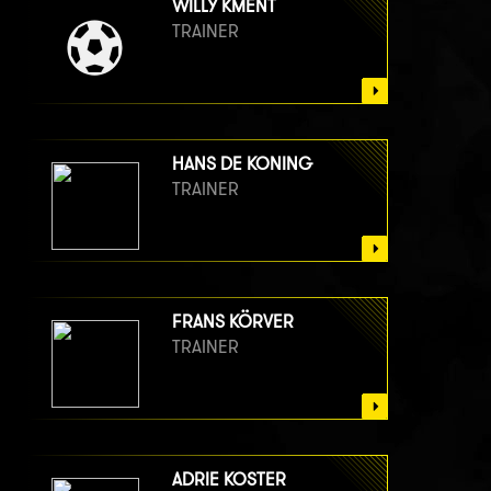
WILLY KMENT
TRAINER
HANS DE KONING
TRAINER
FRANS KÖRVER
TRAINER
ADRIE KOSTER