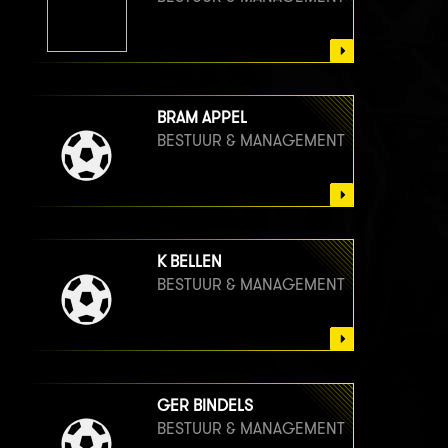
BRAM APPEL
BESTUUR & MANAGEMENT
K BELLEN
BESTUUR & MANAGEMENT
GER BINDELS
BESTUUR & MANAGEMENT