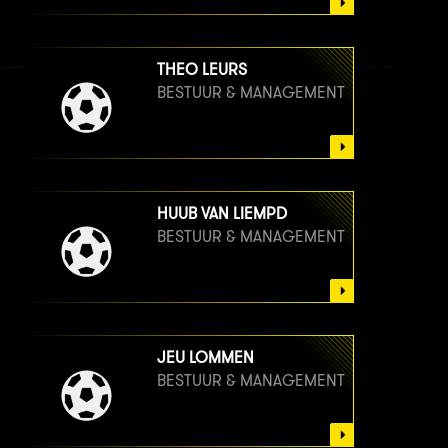
THEO LEURS
BESTUUR & MANAGEMENT
HUUB VAN LIEMPD
BESTUUR & MANAGEMENT
JEU LOMMEN
BESTUUR & MANAGEMENT