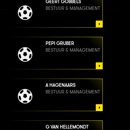
GEERT GÖBBELS
BESTUUR & MANAGEMENT
PEPI GRUBER
BESTUUR & MANAGEMENT
A HAGENAARS
BESTUUR & MANAGEMENT
G VAN HELLEMONDT