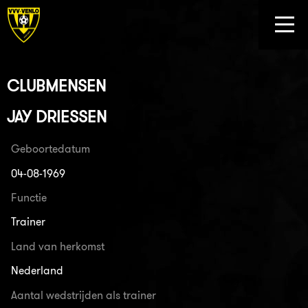
CLUBMENSEN
JAY DRIESSEN
Geboortedatum
04-08-1969
Functie
Trainer
Land van herkomst
Nederland
Aantal wedstrijden als trainer