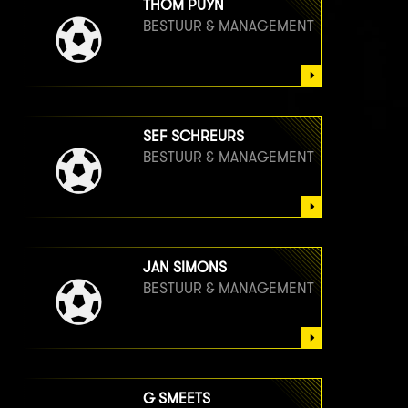
THOM PUYN
BESTUUR & MANAGEMENT
SEF SCHREURS
BESTUUR & MANAGEMENT
JAN SIMONS
BESTUUR & MANAGEMENT
G SMEETS