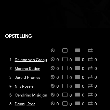
OPSTELLING
1
Delano van Crooy
0
0
0
0
2
Moreno Rutten
0
0
0
0
3
Jerold Promes
0
0
0
0
4
Nils Röseler
0
0
0
0
5
Cendrino Misidjan
0
0
0
0
6
Danny Post
0
0
0
0