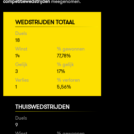
competitiewedstrijden
meegenomen.
WEDSTRIJDEN TOTAAL
Duels
18
Winst
% gewonnen
14
77,78%
Gelijk
% gelijk
3
17%
Verlies
% verloren
1
5,56%
THUISWEDSTRIJDEN
Duels
9
Winst
% gewonnen