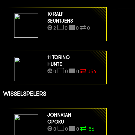
10
RALF
SEUNTJENS
2
0
0
0
11
TORINO
HUNTE
0
0
0
U56
WISSELSPELERS
JOHNATAN
OPOKU
0
0
0
I56