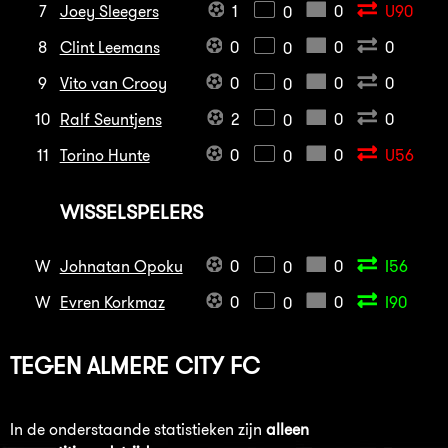
7
Joey Sleegers
1
0
U90
0
8
Clint Leemans
0
0
0
0
9
Vito van Crooy
0
0
0
0
10
Ralf Seuntjens
2
0
0
0
11
Torino Hunte
0
0
U56
0
WISSELSPELERS
W
Johnatan Opoku
0
0
I56
0
W
Evren Korkmaz
0
0
I90
0
TEGEN
ALMERE CITY FC
In de onderstaande statistieken zijn
alleen