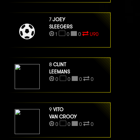
7
JOEY
SLEEGERS
1
0
0
U90
8
CLINT
LEEMANS
0
0
0
0
9
VITO
VAN CROOY
0
0
0
0