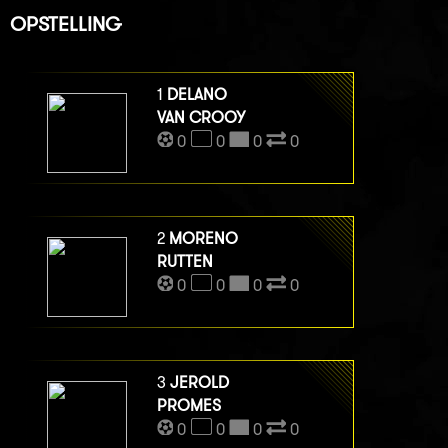
OPSTELLING
1
DELANO
VAN CROOY
0
0
0
0
2
MORENO
RUTTEN
0
0
0
0
3
JEROLD
PROMES
0
0
0
0