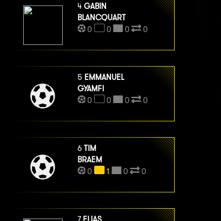
4
GABIN
BLANCQUART
0
0
0
0
5
EMMANUEL
GYAMFI
0
0
0
0
6
TIM
BRAEM
0
1
0
0
7
ELIAS