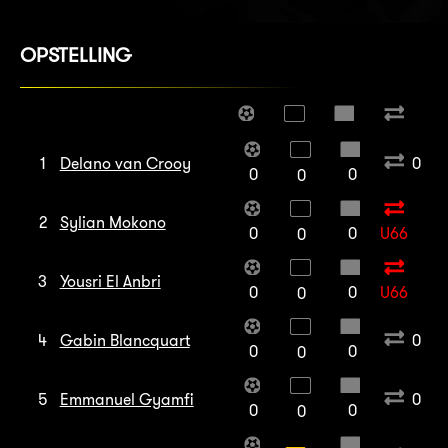
OPSTELLING
1
Delano van Crooy
0
0
0
0
2
Sylian Mokono
0
0
U66
0
3
Yousri El Anbri
0
0
U66
0
4
Gabin Blancquart
0
0
0
0
5
Emmanuel Gyamfi
0
0
0
0