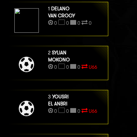
1
DELANO
VAN CROOY
0
0
0
0
2
SYLIAN
MOKONO
0
0
0
U66
3
YOUSRI
EL ANBRI
0
0
0
U66