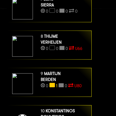
SIERRA
0
0
0
0
8
THIJME
VERHEIJEN
0
0
0
U66
9
MARTIJN
BERDEN
0
1
0
U80
10
KONSTANTINOS