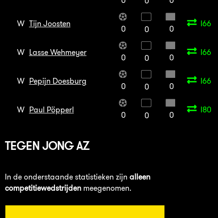
0
0
0
W
Tijn Joosten
I66
0
0
0
W
Lasse Wehmeyer
I66
0
0
0
W
Pepijn Doesburg
I66
0
0
0
W
Paul Pöpperl
I80
0
0
0
TEGEN
JONG AZ
In de onderstaande statistieken zijn
alleen
competitiewedstrijden
meegenomen.