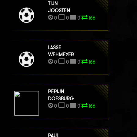
TIJN
JOOSTEN
0
0
0
I66
LASSE
WEHMEYER
0
0
0
I66
PEPIJN
DOESBURG
0
0
0
I66
PAUL