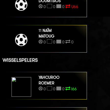
DOUMTSIOS
0
0
0
U66
11
NAÏM
MATOUG
0
0
0
0
WISSELSPELERS
YAHCUROO
ROEMER
0
0
0
I66