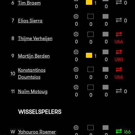
6
Tim Braem
0
1
0
0
7
Elias Sierra
0
0
0
0
8
Thijme Verheijen
0
0
U66
0
9
Martijn Berden
1
0
0
U80
Konstantinos
10
Doumtsios
0
0
U66
0
11
Naïm Matoug
0
0
0
0
WISSELSPELERS
W
Yahcuroo Roemer
I66