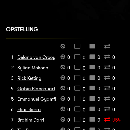
OPSTELLING
1
Delano van Crooy
0
0
0
0
2
Sylian Mokono
0
0
0
0
3
Rick Ketting
0
0
0
0
4
Gabin Blancquart
0
0
0
0
5
Emmanuel Gyamfi
0
0
0
0
6
Elias Sierra
0
0
0
0
7
Brahim Darri
0
0
U54
0