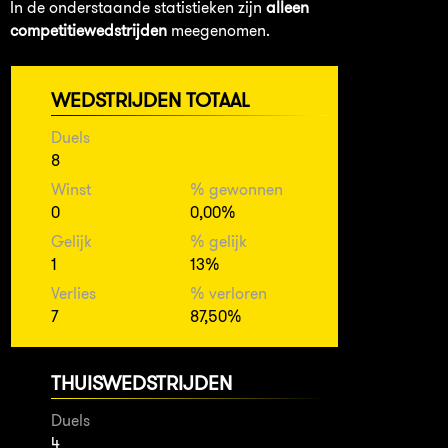
In de onderstaande statistieken zijn
alleen
competitiewedstrijden
meegenomen.
WEDSTRIJDEN TOTAAL
Duels
8
Winst
% gewonnen
0
0,00%
Gelijk
% gelijk
1
13%
Verlies
% verloren
7
87,50%
THUISWEDSTRIJDEN
Duels
4