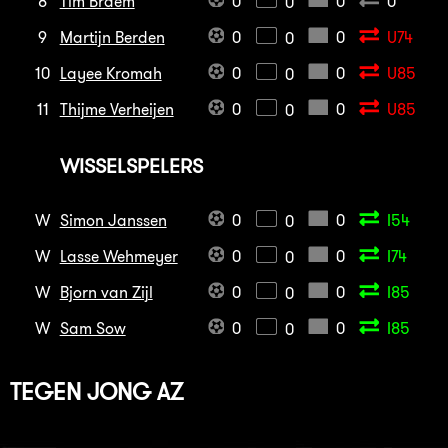
8
Tim Braem
0
0
0
0
9
Martijn Berden
0
0
U74
0
10
Layee Kromah
0
0
U85
0
11
Thijme Verheijen
0
0
U85
0
WISSELSPELERS
W
Simon Janssen
0
0
I54
0
W
Lasse Wehmeyer
0
0
I74
0
W
Bjorn van Zijl
0
0
I85
0
W
Sam Sow
0
0
I85
0
TEGEN
JONG AZ