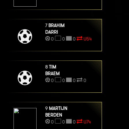
7
BRAHIM
DARRI
0
0
0
U54
8
TIM
BRAEM
0
0
0
0
9
MARTIJN
BERDEN
0
0
0
U74