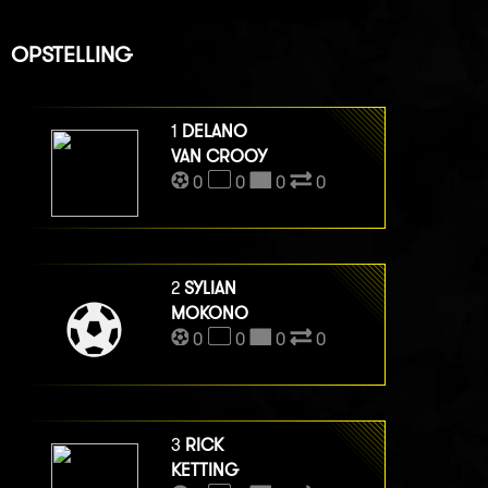
OPSTELLING
1
DELANO
VAN CROOY
0
0
0
0
2
SYLIAN
MOKONO
0
0
0
0
3
RICK
KETTING