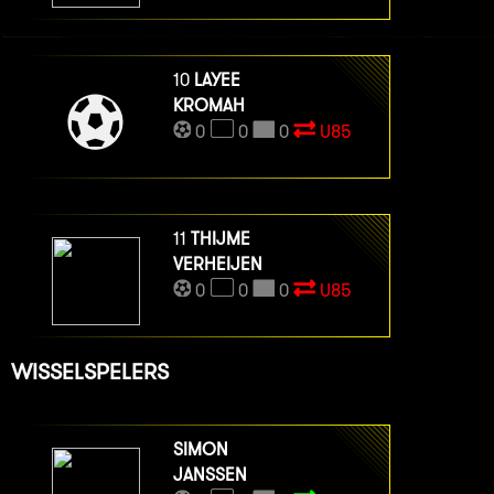
10
LAYEE
KROMAH
0
0
0
U85
11
THIJME
VERHEIJEN
0
0
0
U85
WISSELSPELERS
SIMON
JANSSEN