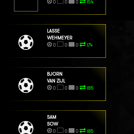
0
0
0
I54
LASSE
WEHMEYER
0
0
0
I74
BJORN
VAN ZIJL
0
0
0
I85
SAM
SOW
0
0
0
I85