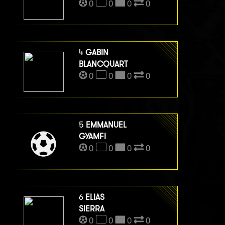
0
0
0
0
4
GABIN
BLANCQUART
0
0
0
0
5
EMMANUEL
GYAMFI
0
0
0
0
6
ELIAS
SIERRA
0
0
0
0