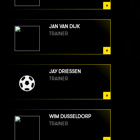
JAN VAN DIJK
TRAINER
JAY DRIESSEN
TRAINER
WIM DUSSELDORP
TRAINER