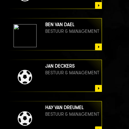
BEN VAN DAEL
BESTUUR & MANAGEMENT
JAN DECKERS
BESTUUR & MANAGEMENT
HAY VAN DREUMEL
BESTUUR & MANAGEMENT