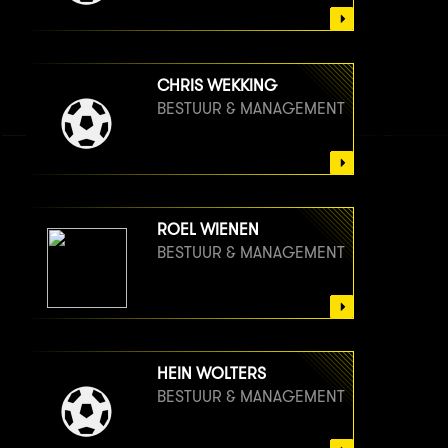
CHRIS WEKKING
BESTUUR & MANAGEMENT
ROEL WIENEN
BESTUUR & MANAGEMENT
HEIN WOLTERS
BESTUUR & MANAGEMENT