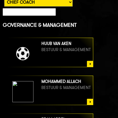
GOVERNANCE & MANAGEMENT
HUUB VAN AKEN
BESTUUR & MANAGEMENT
MOHAMMED ALLACH
BESTUUR & MANAGEMENT