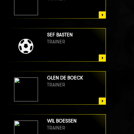
SEF BASTEN
TRAINER
GLEN DE BOECK
TRAINER
WIL BOESSEN
TRAINER