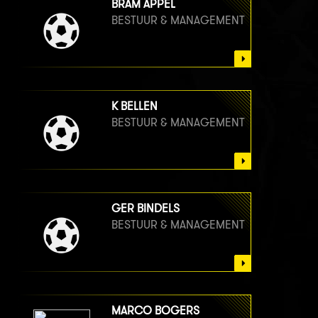
BRAM APPEL
BESTUUR & MANAGEMENT
K BELLEN
BESTUUR & MANAGEMENT
GER BINDELS
BESTUUR & MANAGEMENT
MARCO BOGERS