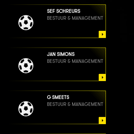
SEF SCHREURS
BESTUUR & MANAGEMENT
JAN SIMONS
BESTUUR & MANAGEMENT
G SMEETS
BESTUUR & MANAGEMENT