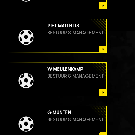
PIET MATTHIJS
BESTUUR & MANAGEMENT
W MEULENKAMP
BESTUUR & MANAGEMENT
G MUNTEN
BESTUUR & MANAGEMENT