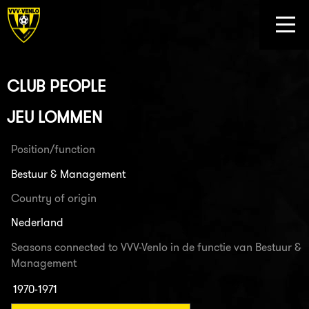
CLUB PEOPLE
JEU LOMMEN
Position/function
Bestuur & Management
Country of origin
Nederland
Seasons connected to VVV-Venlo in de functie van Bestuur &
Management
1970-1971