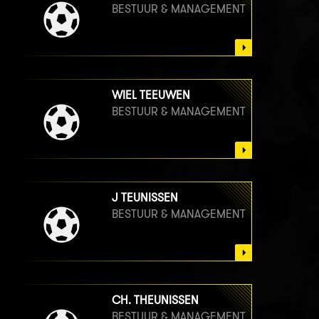
BESTUUR & MANAGEMENT
WIEL TEEUWEN
BESTUUR & MANAGEMENT
J TEUNISSEN
BESTUUR & MANAGEMENT
CH. THEUNISSEN
BESTUUR & MANAGEMENT