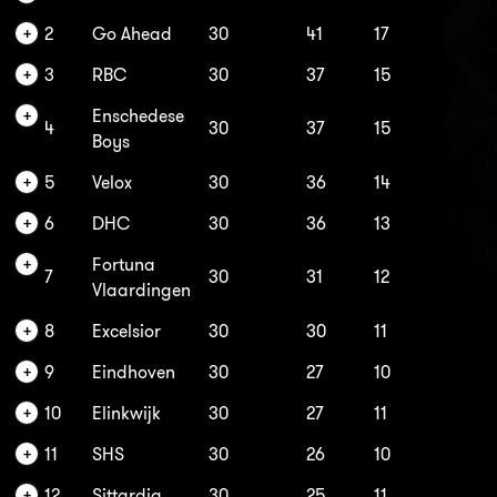
2
Go Ahead
30
41
17
3
RBC
30
37
15
Enschedese
4
30
37
15
Boys
5
Velox
30
36
14
6
DHC
30
36
13
Fortuna
7
30
31
12
Vlaardingen
8
Excelsior
30
30
11
9
Eindhoven
30
27
10
10
Elinkwijk
30
27
11
11
SHS
30
26
10
12
Sittardia
30
25
11