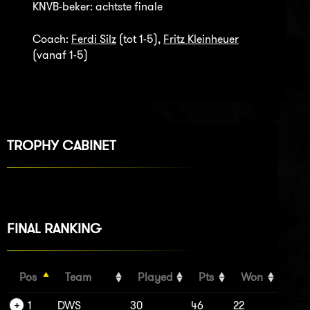
KNVB-beker: achtste finale
Coach:
Ferdi Silz
(tot 1-5),
Fritz Kleinheuer
(vanaf 1-5)
TROPHY CABINET
FINAL RANKING
Pos
Team
Played
Pts
Won
1
DWS
30
46
22