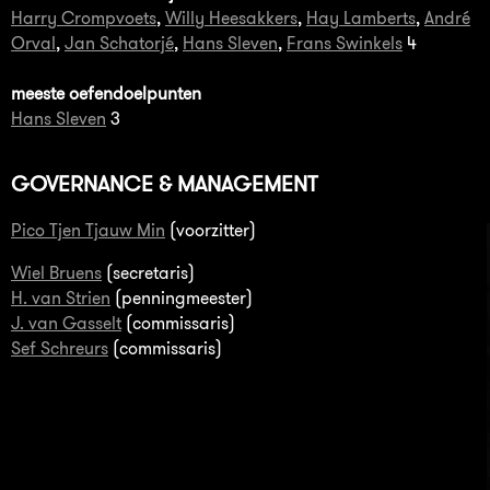
Harry Crompvoets
,
Willy Heesakkers
,
Hay Lamberts
,
André
Orval
,
Jan Schatorjé
,
Hans Sleven
,
Frans Swinkels
4
meeste oefendoelpunten
Hans Sleven
3
GOVERNANCE & MANAGEMENT
Pico Tjen Tjauw Min
(voorzitter)
Wiel Bruens
(secretaris)
H. van Strien
(penningmeester)
J. van Gasselt
(commissaris)
Sef Schreurs
(commissaris)