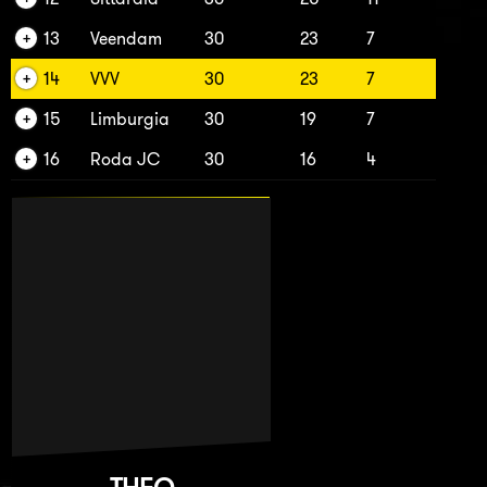
13
Veendam
30
23
7
14
VVV
30
23
7
15
Limburgia
30
19
7
16
Roda JC
30
16
4