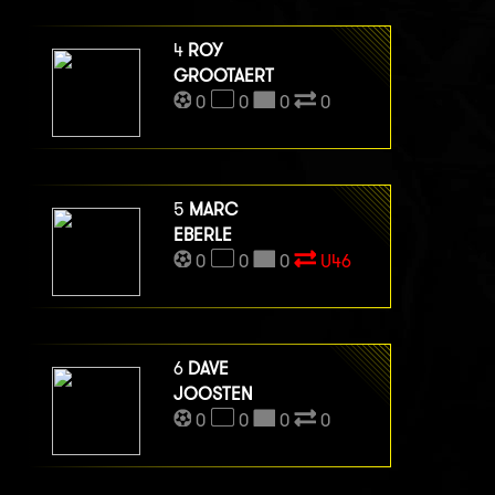
4
ROY
GROOTAERT
0
0
0
0
5
MARC
EBERLE
0
0
0
U46
6
DAVE
JOOSTEN
0
0
0
0