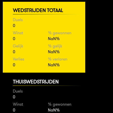
WEDSTRIJDEN TOTAAL
Duels
0
Winst
% gewonnen
0
NaN%
Gelijk
% gelijk
0
NaN%
Verlies
% verloren
0
NaN%
THUISWEDSTRIJDEN
Duels
0
Winst
% gewonnen
0
NaN%