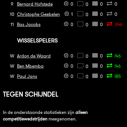
9
Bernard Hofstede
0
0
0
0
10
Christophe Geebelen
1
0
0
0
11
Bas Jacobs
0
0
U46
0
WISSELSPELERS
W
Ardon de Waard
0
0
I46
0
W
Ben Mbemba
0
0
I46
0
W
Paul Jans
0
0
I85
0
TEGEN
SCHIJNDEL
In de onderstaande statistieken zijn
alleen
competitiewedstrijden
meegenomen.