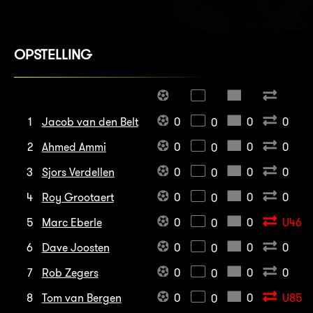
OPSTELLING
1
Jacob van den Belt
0
0
0
0
2
Ahmed Ammi
0
0
0
0
3
Sjors Verdellen
0
0
0
0
4
Roy Grootaert
0
0
0
0
5
Marc Eberle
0
0
U46
0
6
Dave Joosten
0
0
0
0
7
Rob Zegers
0
0
0
0
8
Tom van Bergen
0
0
U85
0