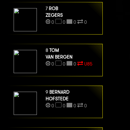
7
ROB
ZEGERS
0
0
0
0
8
TOM
VAN BERGEN
0
0
0
U85
9
BERNARD
HOFSTEDE
0
0
0
0