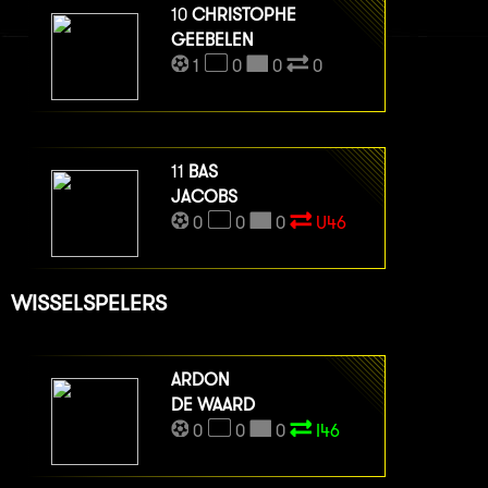
10
CHRISTOPHE
GEEBELEN
1
0
0
0
11
BAS
JACOBS
0
0
0
U46
WISSELSPELERS
ARDON
DE WAARD
0
0
0
I46