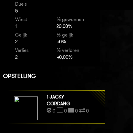
Duels
5
Winst
% gewonnen
1
20,00%
Gelijk
% gelijk
2
40%
Verlies
% verloren
2
40,00%
OPSTELLING
1
JACKY
CORDANG
0
0
0
0