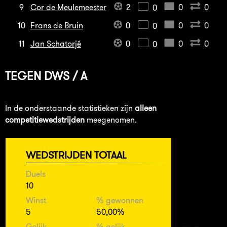
9
Cor de Meulemeester
2
0
0
0
10
Frans de Bruin
0
0
0
0
11
Jan Schatorjé
0
0
0
0
TEGEN
DWS / A
In de onderstaande statistieken zijn
alleen
competitiewedstrijden
meegenomen.
WEDSTRIJDEN TOTAAL
Duels
10
Winst
% gewonnen
5
50,00%
Gelijk
% gelijk