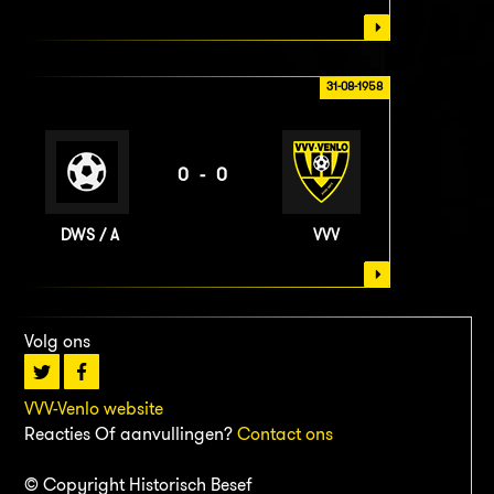
31-08-1958
0-0
DWS / A
VVV
Volg ons
VVV-Venlo website
Reacties Of aanvullingen?
Contact ons
© Copyright Historisch Besef