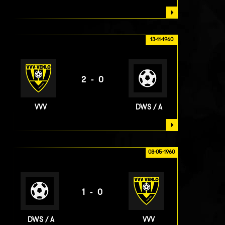
13-11-1960
2-0
VVV
DWS / A
08-05-1960
1-0
DWS / A
VVV