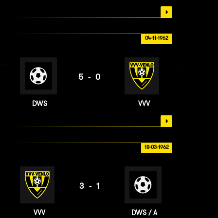
04-11-1962
5-0
DWS
VVV
18-03-1962
3-1
VVV
DWS / A