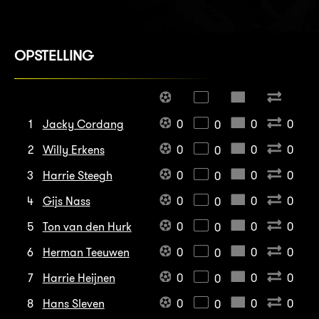
OPSTELLING
1
Jacky Cordang
0
0
0
0
2
Willy Erkens
0
0
0
0
3
Harrie Steegh
0
0
0
0
4
Gijs Nass
0
0
0
0
5
Ton van den Hurk
0
0
0
0
6
Herman Teeuwen
0
0
0
0
7
Harrie Heijnen
0
0
0
0
8
Hans Sleven
0
0
0
0