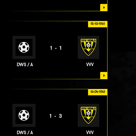
15-10-1961
1-1
DWS / A
VVV
16-04-1961
1-3
DWS / A
VVV