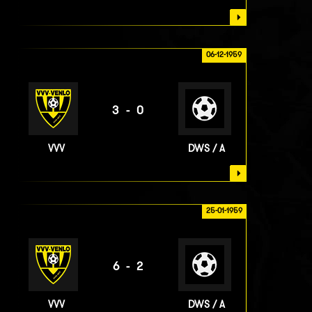
06-12-1959
3-0
VVV
DWS / A
25-01-1959
6-2
VVV
DWS / A