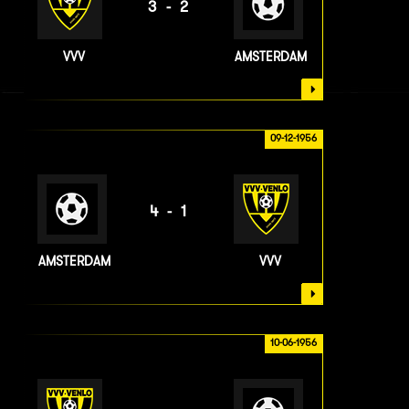
3-2
VVV
AMSTERDAM
09-12-1956
4-1
AMSTERDAM
VVV
10-06-1956