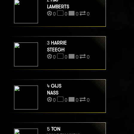
LAMBERTS
0
0
0
0
3
HARRIE
STEEGH
0
0
0
0
4
GIJS
NASS
0
0
0
0
5
TON