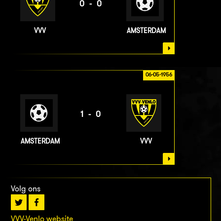
0-0
VVV
AMSTERDAM
06-05-1956
1-0
AMSTERDAM
VVV
Volg ons
VVV-Venlo website