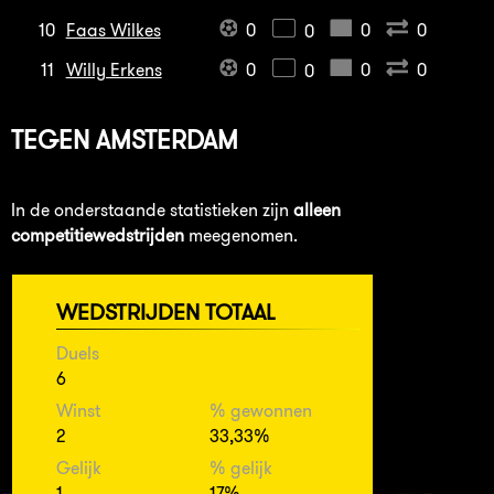
10
Faas Wilkes
0
0
0
0
11
Willy Erkens
0
0
0
0
TEGEN
AMSTERDAM
In de onderstaande statistieken zijn
alleen
competitiewedstrijden
meegenomen.
WEDSTRIJDEN TOTAAL
Duels
6
Winst
% gewonnen
2
33,33%
Gelijk
% gelijk
1
17%