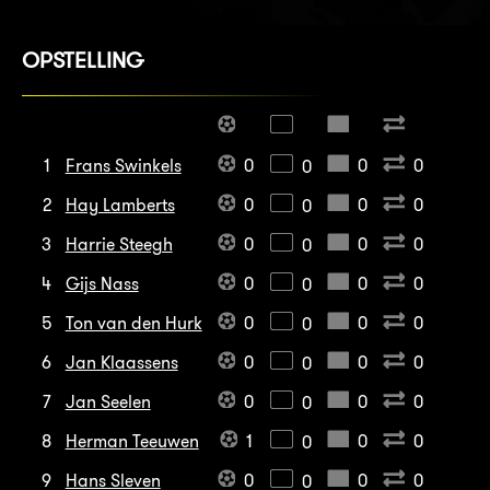
OPSTELLING
1
Frans Swinkels
0
0
0
0
2
Hay Lamberts
0
0
0
0
3
Harrie Steegh
0
0
0
0
4
Gijs Nass
0
0
0
0
5
Ton van den Hurk
0
0
0
0
6
Jan Klaassens
0
0
0
0
7
Jan Seelen
0
0
0
0
8
Herman Teeuwen
1
0
0
0
9
Hans Sleven
0
0
0
0