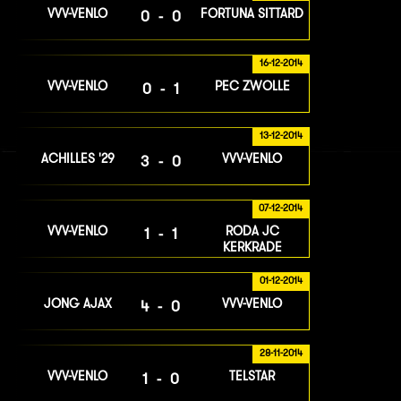
VVV-VENLO
FORTUNA SITTARD
0-0
16-12-2014
VVV-VENLO
PEC ZWOLLE
0-1
13-12-2014
ACHILLES '29
VVV-VENLO
3-0
07-12-2014
VVV-VENLO
RODA JC
1-1
KERKRADE
01-12-2014
JONG AJAX
VVV-VENLO
4-0
28-11-2014
VVV-VENLO
TELSTAR
1-0