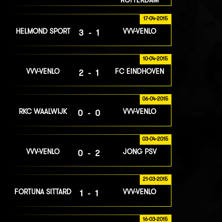
ROTTERDAM
17-04-2015
HELMOND SPORT
VVV-VENLO
3-1
10-04-2015
VVV-VENLO
FC EINDHOVEN
2-1
06-04-2015
RKC WAALWIJK
VVV-VENLO
0-0
03-04-2015
VVV-VENLO
JONG PSV
0-2
21-03-2015
FORTUNA SITTARD
VVV-VENLO
1-1
16-03-2015