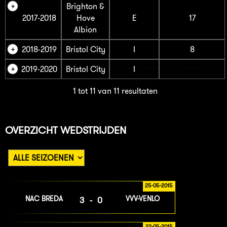
Brighton &
2017-2018
Hove
E
17
Albion
2018-2019
Bristol City
I
8
2019-2020
Bristol City
I
1 tot 11 van 11 resultaten
OVERZICHT WEDSTRIJDEN
25-05-2015
NAC BREDA
VVV-VENLO
3-0
22-05-2015