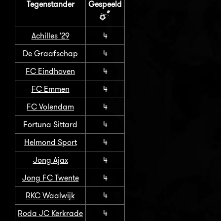
Tegenstander
Gespeeld
Achilles '29
4
De Graafschap
4
FC Eindhoven
4
FC Emmen
4
FC Volendam
4
Fortuna Sittard
4
Helmond Sport
4
Jong Ajax
4
Jong FC Twente
4
RKC Waalwijk
4
Roda JC Kerkrade
4