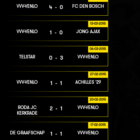
VVV-VENLO
FC DEN BOSCH
4-0
13-03-2015
VVV-VENLO
JONG AJAX
1-0
06-03-2015
TELSTAR
VVV-VENLO
0-3
27-02-2015
VVV-VENLO
ACHILLES '29
1-1
20-02-2015
RODA JC
VVV-VENLO
2-1
KERKRADE
17-02-2015
DE GRAAFSCHAP
VVV-VENLO
1-1