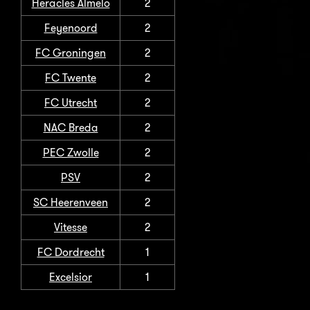
Heracles Almelo
2
Feyenoord
2
FC Groningen
2
FC Twente
2
FC Utrecht
2
NAC Breda
2
PEC Zwolle
2
PSV
2
SC Heerenveen
2
Vitesse
2
FC Dordrecht
1
Excelsior
1