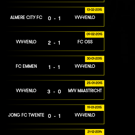
13-02-2015
ALMERE CITY FC
VVV-VENLO
0-1
09-02-2015
VVV-VENLO
FC OSS
2-1
30-01-2015
FC EMMEN
VVV-VENLO
1-1
25-01-2015
VVV-VENLO
MVV MAASTRICHT
3-0
19-01-2015
JONG FC TWENTE
VVV-VENLO
0-1
21-12-2014