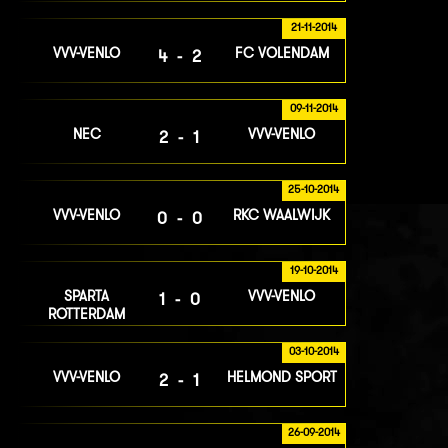
21-11-2014
VVV-VENLO
FC VOLENDAM
4-2
09-11-2014
NEC
VVV-VENLO
2-1
25-10-2014
VVV-VENLO
RKC WAALWIJK
0-0
19-10-2014
SPARTA
VVV-VENLO
1-0
ROTTERDAM
03-10-2014
VVV-VENLO
HELMOND SPORT
2-1
26-09-2014