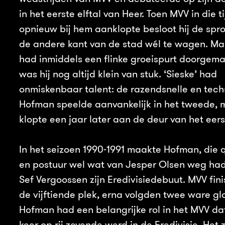
in het eerste elftal van Heer. Toen MVV in die ti
opnieuw bij hem aanklopte besloot hij de spr
de andere kant van de stad wél te wagen. Ma
had inmiddels een flinke groeispurt doorgema
was hij nog altijd klein van stuk. ‘Sieske’ had
onmiskenbaar talent: de razendsnelle en tech
Hofman speelde aanvankelijk in het tweede, 
klopte een jaar later aan de deur van het eerst
In het seizoen 1990-1991 maakte Hofman, die qu
en postuur wel wat van Jesper Olsen weg had
Sef Vergoossen zijn Eredivisiedebuut. MVV fin
de vijftiende plek, erna volgden twee ware glo
Hofman had een belangrijke rol in het MVV da
keer op rij zevende werd in de Eredivisie. Het z