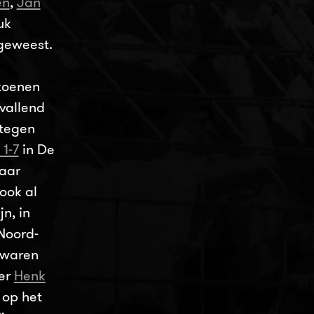
en
,
Jan
uk
 geweest.
izoenen
vallend
 tegen
1-7
in De
jaar
ook al
jn, in
Noord-
 waren
der
Henk
 op het