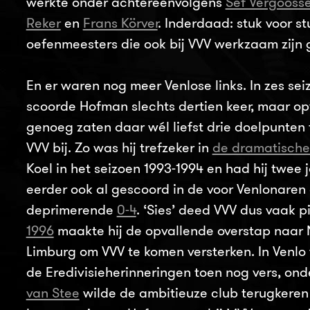
werkte onder achtereenvolgens
Sef Vergooss
Reker
en
Frans Körver
. Inderdaad: stuk voor st
oefenmeesters die ook bij VVV werkzaam zijn
En er waren nog meer Venlose links. In zes se
scoorde Hofman slechts dertien keer, maar op
genoeg zaten daar wél liefst drie doelpunten
VVV bij. Zo was hij trefzeker in
de dramatische 
Koel in het seizoen 1993-1994 en had hij twee 
eerder ook al gescoord in de voor Venlonaren 
deprimerende
0-4
. ‘Sies’ deed VVV dus vaak pi
1996
maakte hij de opvallende overstap naar 
Limburg om VVV te komen versterken. In Venlo
de Eredivisieherinneringen toen nog vers, on
van Stee
wilde de ambitieuze club terugkeren