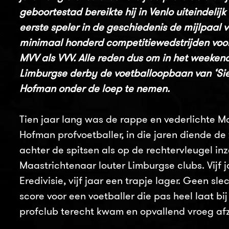
geboortestad bereikte hij in Venlo uiteindelijk 
eerste speler in de geschiedenis de mijlpaal 
minimaal honderd competitiewedstrijden voo
MVV als VVV. Alle reden dus om in het weeken
Limburgse derby de voetballoopbaan van ‘Sie
Hofman onder de loep te nemen.
Tien jaar lang was de rappe en vederlichte M
Hofman profvoetballer, in die jaren diende de
achter de spitsen als op de rechtervleugel in
Maastrichtenaar louter Limburgse clubs. Vijf j
Eredivisie, vijf jaar een trapje lager. Geen sle
score voor een voetballer die pas heel laat bij
profclub terecht kwam en opvallend vroeg af