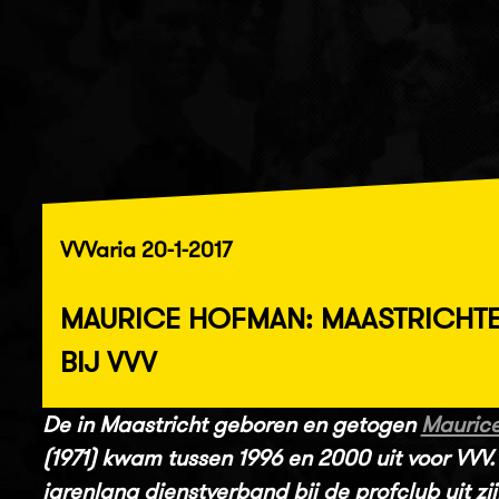
VVVaria 20-1-2017
MAURICE HOFMAN: MAASTRICHT
BIJ VVV
De in Maastricht geboren en getogen
Mauric
(1971) kwam tussen 1996 en 2000 uit voor VVV.
jarenlang dienstverband bij de profclub uit zij