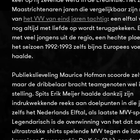
Maastrichtenaren jaren die vergelijkbaar zijn
van
het VVV van eind jaren tachtig
: een elftal
nog altijd met liefde op wordt teruggekeken.
met veel jongens uit de regio, een hechte ploe
het seizoen 1992-1993 zelfs bijna Europees vo
haalde.
Publiekslieveling Maurice Hofman scoorde zel
maar de dribbelaar bracht teamgenoten wel 
stelling. Spits Erik Meijer haalde dankzij zijn
indrukwekkende reeks aan doelpunten in die
zelfs het Nederlands Elftal, als laatste MVV-spe
Legendarisch is de overwinning van het dat se
ultrastrakke shirts spelende MVV tegen de lat