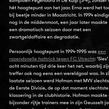
kampioen Feyenoord in De Kuip (3-4), zonder t
hét hoogtepunt van het jaar. Erna werd het to
bij beetje minder in Maastricht. In 1994 eindi
nog in de middenmoot, een jaar later maakte
een dramatisch seizoen door met een
zwartgeldaffaire en degradatie.
Persoonlijk hoogtepunt in 1994-1995 was
een
razendsnelle hattrick tegen FC Utrecht
: ‘Sies
acht minuten tijd drie keer het net, waarbij zi
treffer ook nog eens een wereldgoal was. In zi
laatste seizoen werd Hofman met MVV slechts 
de Eerste Divisie, de op dat moment slechtste
klassering in de clubhistorie. Hofman maakte
bijzonder rijtje trainers mee in zijn Geusselt-ja