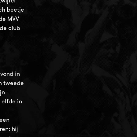
wijfel
ch beetje
gde MVV
 de club
’ vond in
jn tweede
jn
elfde in
 een
ren: hij