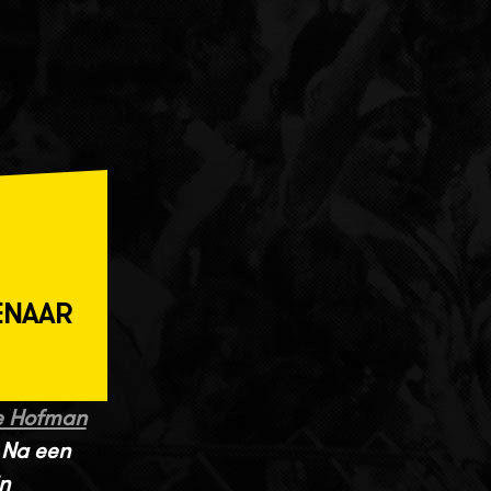
ENAAR
e Hofman
 Na een
n