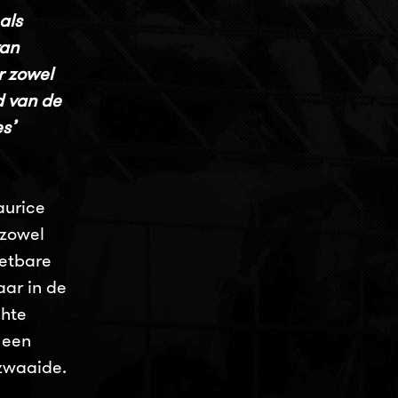
als
van
r zowel
d van de
s’
aurice
 zowel
zetbare
aar in de
chte
 een
zwaaide.