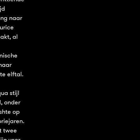
jd
ong naar
urice
akt, al
nische
maar
e elftal.
a stijl
, onder
ishte op
riejaren.
t twee
ijn voor