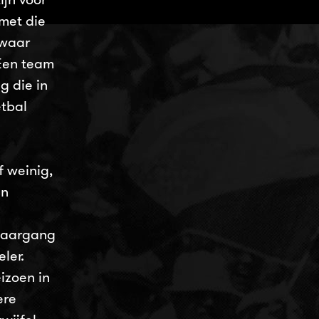
 met die
 waar
 Een team
g die in
etbal
f weinig,
in
 jaargang
ler.
izoen in
ere