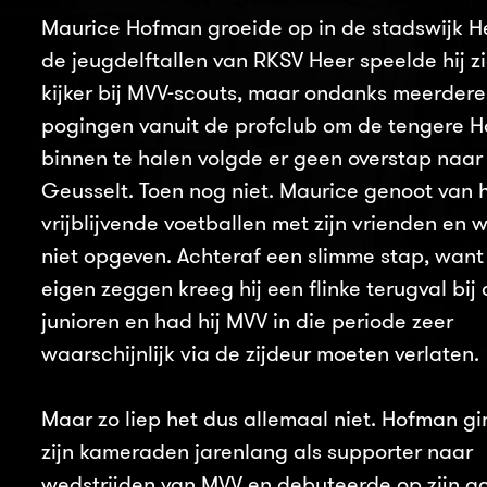
Maurice Hofman groeide op in de stadswijk Hee
de jeugdelftallen van RKSV Heer speelde hij zi
kijker bij MVV-scouts, maar ondanks meerdere
pogingen vanuit de profclub om de tengere 
binnen te halen volgde er geen overstap naar
Geusselt. Toen nog niet. Maurice genoot van 
vrijblijvende voetballen met zijn vrienden en w
niet opgeven. Achteraf een slimme stap, want
eigen zeggen kreeg hij een flinke terugval bij 
junioren en had hij MVV in die periode zeer
waarschijnlijk via de zijdeur moeten verlaten.
Maar zo liep het dus allemaal niet. Hofman g
zijn kameraden jarenlang als supporter naar
wedstrijden van MVV en debuteerde op zijn a