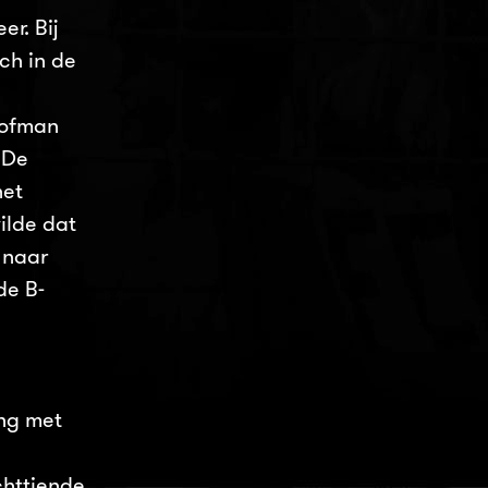
r. Bij
ch in de
Hofman
 De
het
ilde dat
 naar
de B-
ing met
chttiende