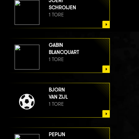
JOERI
SCHROIJEN
1 TORE
GABIN
BLANCQUART
1 TORE
BJORN
VAN ZIJL
1 TORE
PEPIJN