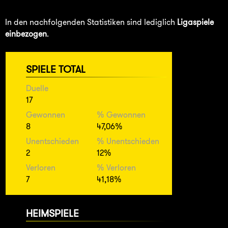
In den nachfolgenden Statistiken sind lediglich
Ligaspiele
einbezogen
.
SPIELE TOTAL
Duelle
17
Gewonnen
% Gewonnen
8
47,06%
Unentschieden
% Unentschieden
2
12%
Verloren
% Verloren
7
41,18%
HEIMSPIELE