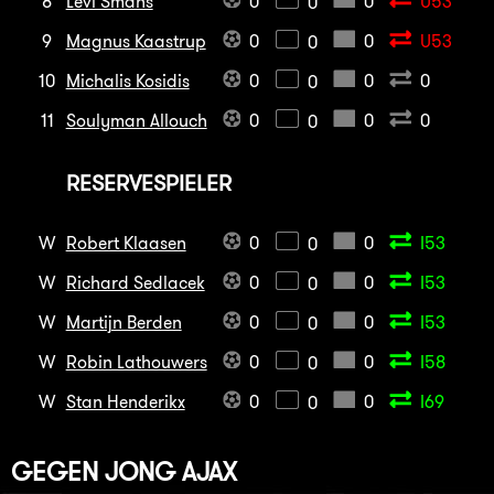
8
Levi Smans
0
0
U53
0
9
Magnus Kaastrup
0
0
U53
0
10
Michalis Kosidis
0
0
0
0
11
Soulyman Allouch
0
0
0
0
RESERVESPIELER
W
Robert Klaasen
0
0
I53
0
W
Richard Sedlacek
0
0
I53
0
W
Martijn Berden
0
0
I53
0
W
Robin Lathouwers
0
0
I58
0
W
Stan Henderikx
0
0
I69
0
GEGEN
JONG AJAX