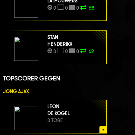
LATHOUWERS
0
0
0
I58
STAN
HENDERIKX
0
0
0
I69
TOPSCORER GEGEN
JONG AJAX
LEON
DE KOGEL
3 TORE