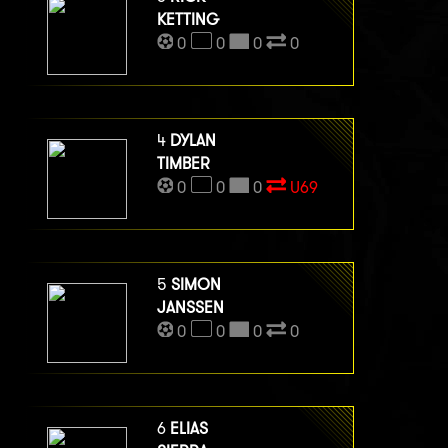
KETTING
0
0
0
0
4
DYLAN
TIMBER
0
0
0
U69
5
SIMON
JANSSEN
0
0
0
0
6
ELIAS