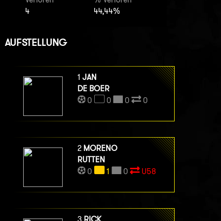
4
44,44%
AUFSTELLUNG
1
JAN
DE BOER
0
0
0
0
2
MORENO
RUTTEN
0
1
0
U58
3
RICK