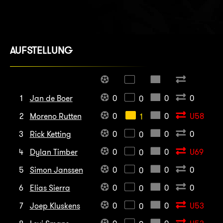
AUFSTELLUNG
1
Jan de Boer
0
0
0
0
2
Moreno Rutten
0
0
U58
1
3
Rick Ketting
0
0
0
0
4
Dylan Timber
0
0
U69
0
5
Simon Janssen
0
0
0
0
6
Elias Sierra
0
0
0
0
7
Joep Kluskens
0
0
U53
0