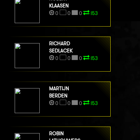
KLAASEN
0
0
0
I53
RICHARD
SEDLACEK
0
0
0
I53
MARTIJN
BERDEN
0
0
0
I53
ROBIN