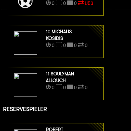
0
0
0
U53
10
MICHALIS
KOSIDIS
0
0
0
0
11
SOULYMAN
ALLOUCH
0
0
0
0
RESERVESPIELER
ROBERT