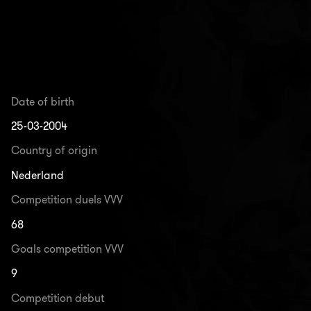
Date of birth
25-03-2004
Country of origin
Nederland
Competition duels VVV
68
Goals competition VVV
9
Competition debut