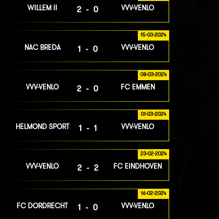
WILLEM II
VVV-VENLO
2-0
15-03-2024
NAC BREDA
VVV-VENLO
1-0
08-03-2024
VVV-VENLO
FC EMMEN
2-0
01-03-2024
HELMOND SPORT
VVV-VENLO
1-1
23-02-2024
VVV-VENLO
FC EINDHOVEN
2-2
16-02-2024
FC DORDRECHT
VVV-VENLO
1-0