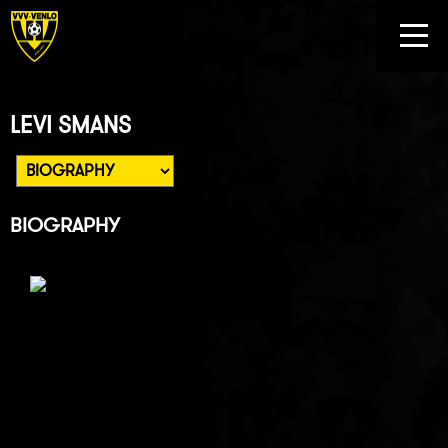
LEVI SMANS
BIOGRAPHY