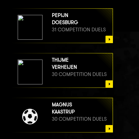
PEPIJN
DOESBURG
31 COMPETITION DUELS
THIJME
VERHEIJEN
30 COMPETITION DUELS
MAGNUS
KAASTRUP
30 COMPETITION DUELS