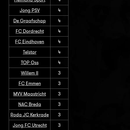
Jong PSV
4
De Graafschap
4
FC Dordrecht
4
FC Eindhoven
4
Telstar
4
TOP Oss
4
Willem II
3
FC Emmen
3
MVV Maastricht
3
NAC Breda
3
Roda JC Kerkrade
3
Jong FC Utrecht
3