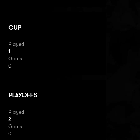
CUP
Played
1
Goals
0
PLAYOFFS
Played
2
Goals
0