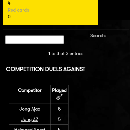
4
Red cards
0
Search:
1 to 3 of 3 entries
COMPETITION DUELS AGAINST
Competitor
Played
Jong Ajax
5
Jong AZ
5
Helmond Sport
4