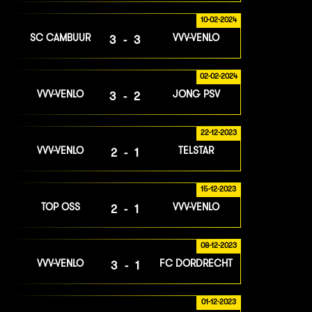
10-02-2024
SC CAMBUUR
VVV-VENLO
3-3
02-02-2024
VVV-VENLO
JONG PSV
3-2
22-12-2023
VVV-VENLO
TELSTAR
2-1
15-12-2023
TOP OSS
VVV-VENLO
2-1
08-12-2023
VVV-VENLO
FC DORDRECHT
3-1
01-12-2023