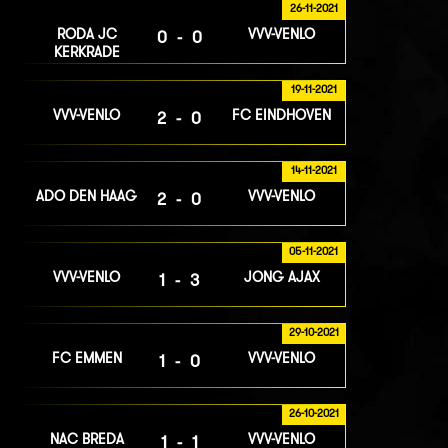
26-11-2021
RODA JC
VVV-VENLO
0-0
KERKRADE
19-11-2021
VVV-VENLO
FC EINDHOVEN
2-0
14-11-2021
ADO DEN HAAG
VVV-VENLO
2-0
05-11-2021
VVV-VENLO
JONG AJAX
1-3
29-10-2021
FC EMMEN
VVV-VENLO
1-0
26-10-2021
NAC BREDA
VVV-VENLO
1-1