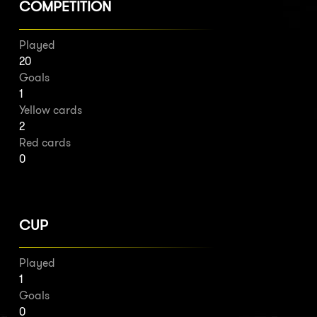
COMPETITION
Played
20
Goals
1
Yellow cards
2
Red cards
0
CUP
Played
1
Goals
0