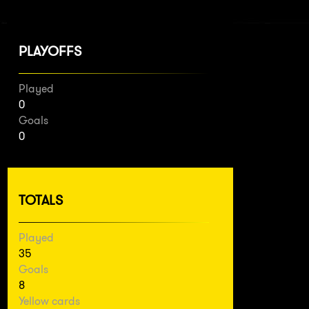
PLAYOFFS
Played
0
Goals
0
TOTALS
Played
35
Goals
8
Yellow cards