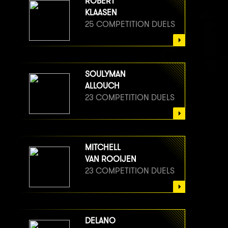
ROBERT
KLAASEN
25 COMPETITION DUELS
SOULYMAN
ALLOUCH
23 COMPETITION DUELS
MITCHELL
VAN ROOIJEN
23 COMPETITION DUELS
DELANO