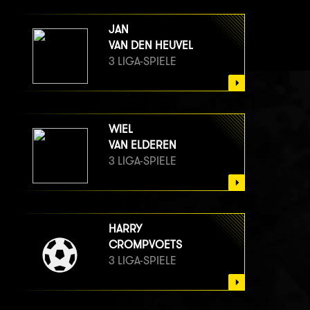
JAN
VAN DEN HEUVEL
3 LIGA-SPIELE
WIEL
VAN ELDEREN
3 LIGA-SPIELE
HARRY
CROMPVOETS
3 LIGA-SPIELE