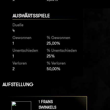
AUSWÄRTSSPIELE
Duelle
4
Gewonnen
% Gewonnen
1
25,00%
Unentschieden
% Unentschieden
1
25%
Verloren
% Verloren
2
50,00%
AUFSTELLUNG
1
FRANS
SWINKELS