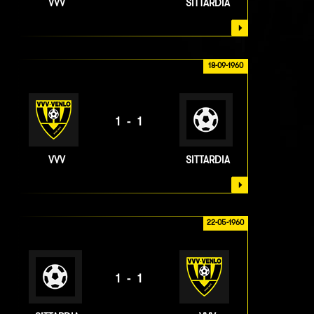
VVV
SITTARDIA
18-09-1960
1-1
VVV
SITTARDIA
22-05-1960
1-1