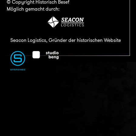
© Copyright Historisch Besef
Möglich gemacht durch:
Seacon Logistics, Gründer der historischen Website