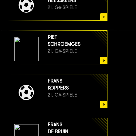
HEESAKKERS
2 LIGA-SPIELE
PIET
SCHROEMGES
2 LIGA-SPIELE
FRANS
KOPPERS
2 LIGA-SPIELE
FRANS
DE BRUIN