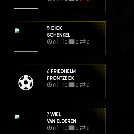
5
DICK
SCHENKEL
0
0
0
0
6
FRIEDHELM
FRONTZECK
0
0
0
0
7
WIEL
VAN ELDEREN
0
0
0
0