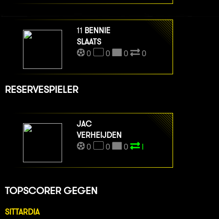
11
BENNIE
SLAATS
0
0
0
0
RESERVESPIELER
JAC
VERHEIJDEN
0
0
0
I
TOPSCORER GEGEN
SITTARDIA