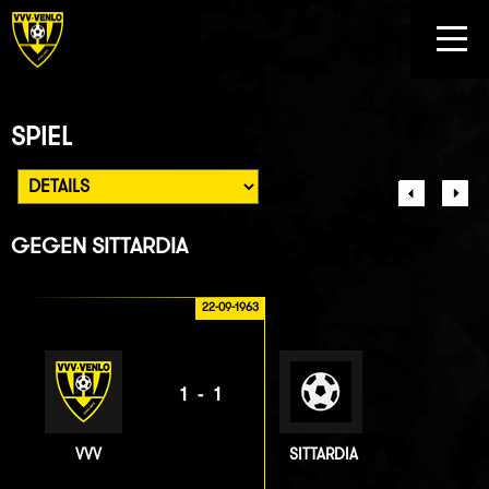
SPIEL
GEGEN
SITTARDIA
22-09-1963
1-1
VVV
SITTARDIA