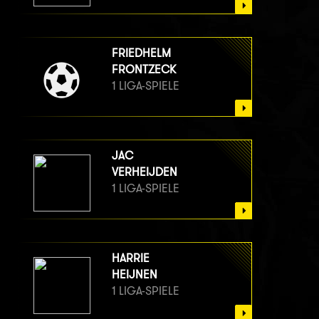
FRIEDHELM
FRONTZECK
1 LIGA-SPIELE
JAC
VERHEIJDEN
1 LIGA-SPIELE
HARRIE
HEIJNEN
1 LIGA-SPIELE