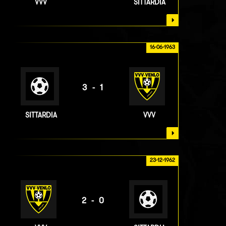
VVV
SITTARDIA
16-06-1963
3-1
SITTARDIA
VVV
23-12-1962
2-0