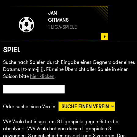
JAN
GITMANS
1 LIGA-SPIELE
SPIEL
Suche nach Spielen durch Eingabe eines Gegners oder eines
Datums (tt-mm-jjjj). Für eine Übersicht aller Spiele in einer
Saison bitte
hier klicken
.
Oder suche einen Verein
VVV-Venlo hat insgesamt 8 Ligaspiele gegen Sittardia
absolviert. VVV-Venlo hat von diesen Ligaspielen 3
gewonnen, 3 unentschieden gespielt und 2 verloren. Das