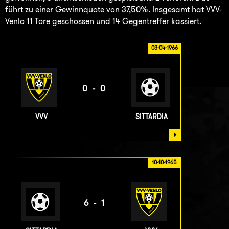
führt zu einer Gewinnquote von 37,50%. Insgesamt hat VVV-
Venlo 11 Tore geschossen und 14 Gegentreffer kassiert.
03-04-1966
0-0
VVV
SITTARDIA
10-10-1965
6-1